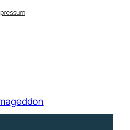
mpressum
Ryemageddon