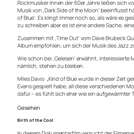
Rockmusiker:Innen der 60er Jahre ließen sich von
Musik von ‚Dark Side of the Moon‘ beeinflusst h
of Blue‘. Es klingt immer noch so, als wäre es g
zu schreiben aber es ist eine andere Sache, ei
Zusammen mit ‚Time Out‘ vom Dave Brubeck Quart
Album empfohlen, um sich der Musik des Jazz z
Wie schon bei ‚Gelesen‘ erwähnt, interessierte M
nämlich, stehen zu bleiben.
Miles Davis: „Kind of Blue wurde in dieser Zeit ge
Evans gespielt habe, all diese verschiedenen Mo
dafür – es fühlt sich eher wie ein aufgewärmter 
Gesehen
Birth of the Cool
In diesem Dokumentarfilm versucht der Filmema