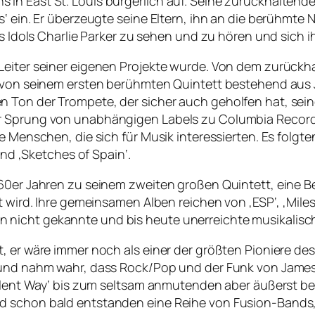
 in East St. Louis bürgerlich auf. Seine zurückhalten
‘ ein. Er überzeugte seine Eltern, ihn an die berühmte N
es Idols Charlie Parker zu sehen und zu hören und sich 
Leiter seiner eigenen Projekte wurde. Von dem zurückha
lt von seinem ersten berühmten Quintett bestehend aus
 Ton der Trompete, der sicher auch geholfen hat, sei
er Sprung von unabhängigen Labels zu Columbia Recor
e Menschen, die sich für Musik interessierten. Es folgt
und ‚Sketches of Spain‘.
60er Jahren zu seinem zweiten großen Quintett, eine Be
wird. Ihre gemeinsamen Alben reichen von ‚ESP‘, ‚Miles Sm
 dahin nicht gekannte und bis heute unerreichte musikalis
 er wäre immer noch als einer der größten Pioniere des 
u und nahm wahr, dass Rock/Pop und der Funk von Jame
Silent Way‘ bis zum seltsam anmutenden aber äußerst be
nd schon bald entstanden eine Reihe von Fusion-Bands