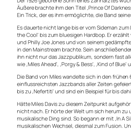
Der 1926 geborene Sohn eines Zahnarztes wuchs
Äußere brachte ihm den Titel ‚Prince Of Darkness
Ein Trick, der es ihm ermöglichte, die Band sein
Es dauerte nicht lange bis er vom Sideman zum 
the Cool‘ bis zum bluesigen Hardbop. Er erzäh
und Philly Joe Jones und von seinem gedämpften
in den Mainstream brachte. Sein anschließend
ihn nicht nur das Jazzpublikum, sondern fast all
wie ‚Miles Ahead‘, ‚Porgy & Bess‘, ‚Kind of Blue‘ 
Die Band von Miles wandelte sich in den frühen 
einflussreichsten Jazzbands aller Zeiten gefeiert 
bis zu ‚Nefertiti‘ und sind ein Beispiel für bis
Hätte Miles Davis zu diesem Zeitpunkt aufgehört,
nicht nach. Er hörte der Welt um sich herum z
musikalische Ding sind. So begann er mit ‚In A 
musikalischen Wechsel, diesmal zum Fusion. U