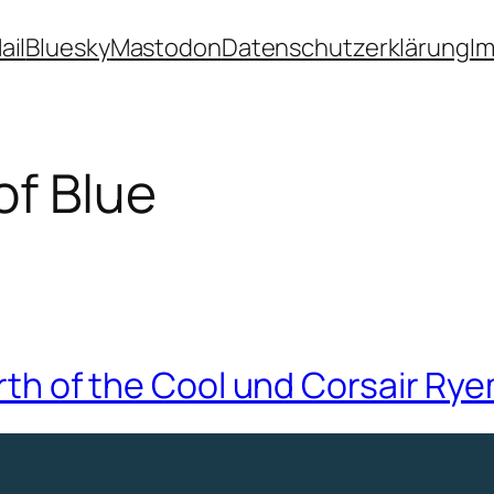
ail
Bluesky
Mastodon
Datenschutzerklärung
I
of Blue
 Birth of the Cool und Corsair 