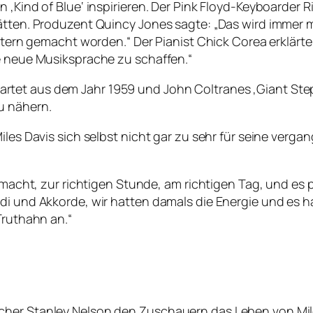
 ‚Kind of Blue‘ inspirieren. Der Pink Floyd-Keyboarder 
ätten. Produzent Quincy Jones sagte: „Das wird immer m
estern gemacht worden.“ Der Pianist Chick Corea erklärte:
ne neue Musiksprache zu schaffen.“
et aus dem Jahr 1959 und John Coltranes ‚Giant Steps‘ 
u nähern.
iles Davis sich selbst nicht gar zu sehr für seine verg
macht, zur richtigen Stunde, am richtigen Tag, und es pas
di und Akkorde, wir hatten damals die Energie und es ha
Truthahn an.“
cher Stanley Nelson den Zuschauern das Leben von Mile