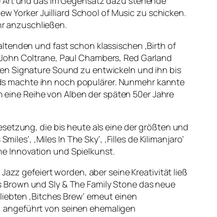
de Art und das im Gegensatz dazu stehende
ew Yorker Juilliard School of Music zu schicken.
ihr anzuschließen.
ltenden und fast schon klassischen ‚Birth of
 John Coltrane, Paul Chambers, Red Garland
nen Signature Sound zu entwickeln und ihn bis
ds machte ihn noch populärer. Nunmehr kannte
en eine Reihe von Alben der späten 50er Jahre
setzung, die bis heute als eine der größten und
iles‘, ‚Miles In The Sky‘, ‚Filles de Kilimanjaro‘
che Innovation und Spielkunst.
Jazz gefeiert worden, aber seine Kreativität ließ
s Brown und Sly & The Family Stone das neue
liebten ‚Bitches Brew‘ erneut einen
, angeführt von seinen ehemaligen