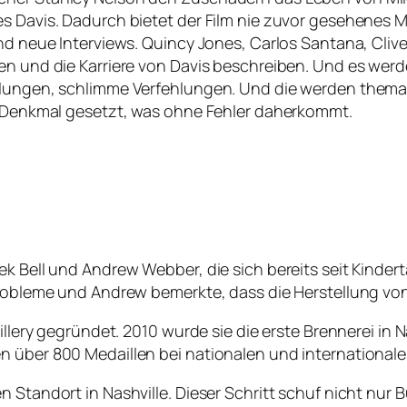
es Davis. Dadurch bietet der Film nie zuvor gesehenes 
und neue Interviews. Quincy Jones, Carlos Santana, Cliv
ben und die Karriere von Davis beschreiben. Und es wer
hlungen, schlimme Verfehlungen. Und die werden themati
es Denkmal gesetzt, was ohne Fehler daherkommt.
ek Bell und Andrew Webber, die sich bereits seit Kinder
Probleme und Andrew bemerkte, dass die Herstellung von
illery gegründet. 2010 wurde sie die erste Brennerei in N
en über 800 Medaillen bei nationalen und internation
n Standort in Nashville. Dieser Schritt schuf nicht nu