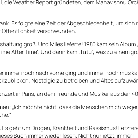
l, die Weather Report gründeten, dem Mahavishnu Orc
rank. Es folgte eine Zeit der Abgeschiedenheit, um sic
r Öffentlichkeit verschwunden.
shaltung groß. Und Miles lieferte! 1985 kam sein Album 
me After Time‘. Und dann kam ‚Tutu‘, was zu einem gro
, der immer noch nach vorne ging und immer noch musik
ückzublicken, Nostalgie zu betreiben und Altes aufzuw
nzert in Paris, an dem Freunde und Musiker aus den 40
men: „Ich möchte nicht, dass die Menschen mich wegen 
che.“
. Es geht um Drogen, Krankheit und Rassismus! Letztere
dieses Buch immer wieder lesen. Nicht nur jetzt, immer!