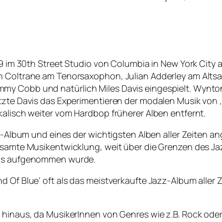
1959 im 30th Street Studio von Columbia in New York Ci
n Coltrane am Tenorsaxophon, Julian Adderley am Altsa
 Cobb und natürlich Miles Davis eingespielt. Wynton Ke
tzte Davis das Experimentieren der modalen Musik von ‚Mi
kalisch weiter vom Hardbop früherer Alben entfernt.
zz-Album und eines der wichtigsten Alben aller Zeiten an
esamte Musikentwicklung, weit über die Grenzen des Jazz
mals aufgenommen wurde.
d Of Blue‘ oft als das meistverkaufte Jazz-Album aller 
 hinaus, da MusikerInnen von Genres wie z.B. Rock oder