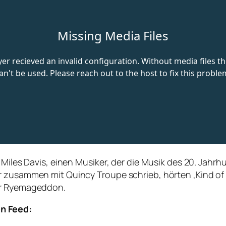
 Miles Davis, einen Musiker, der die Musik des 20. Jahr
r zusammen mit Quincy Troupe schrieb, hörten ‚Kind of 
ir Ryemageddon.
n Feed: