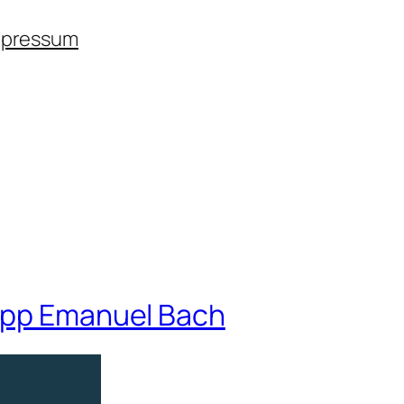
mpressum
lipp Emanuel Bach