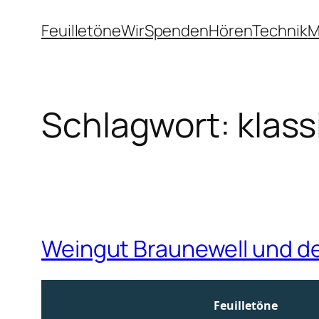
Zum
Feuilletöne
Wir
Spenden
Hören
Technik
M
Inhalt
springen
Schlagwort:
klas
Weingut Braunewell und de