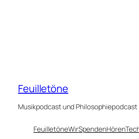
Feuilletöne
Musikpodcast und Philosophiepodcast
Feuilletöne
Wir
Spenden
Hören
Tec