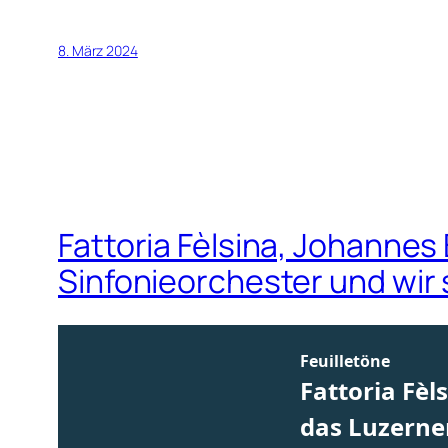
8. März 2024
Fattoria Fèlsina, Johannes
Sinfonieorchester und wir 