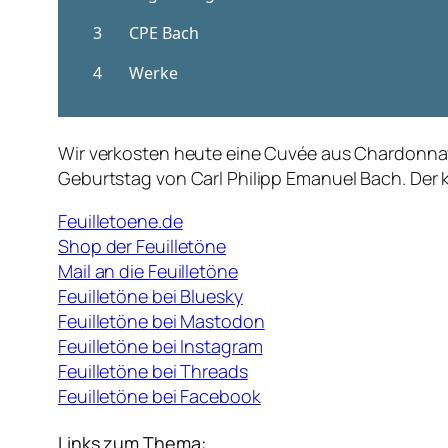
Wir verkosten heute eine Cuvée aus Chardonna
Geburtstag von Carl Philipp Emanuel Bach. Der 
Feuilletoene.de
Shop der Feuilletöne
Mail an die Feuilletöne
Feuilletöne bei Bluesky
Feuilletöne bei Mastodon
Feuilletöne bei Instagram
Feuilletöne bei Threads
Feuilletöne bei Facebook
Links zum Thema: