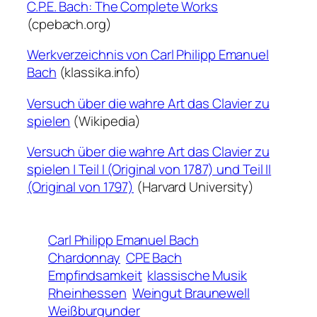
C.P.E. Bach: The Complete Work
s
(cpebach.org)
Werkverzeichnis von Carl Philipp Emanuel
Bach
(klassika.info)
Versuch über die wahre Art das Clavier zu
spielen
(Wikipedia)
Versuch über die wahre Art das Clavier zu
spielen | Teil I (Original von 1787) und Teil II
(Original von 1797)
(Harvard University)
Carl Philipp Emanuel Bach
Chardonnay
CPE Bach
Empfindsamkeit
klassische Musik
Rheinhessen
Weingut Braunewell
Weißburgunder