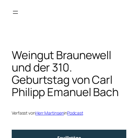
Zum
Inhalt
springen
Weingut Braunewell
und der 310.
Geburtstag von Carl
Philipp Emanuel Bach
Verfasst von
Herr Martinsen
in
Podcast