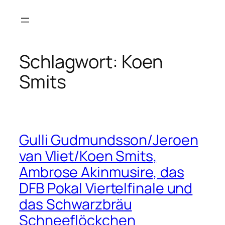
Zum
Inhalt
springen
Schlagwort:
Koen
Smits
Gulli Gudmundsson/Jeroen
van Vliet/Koen Smits,
Ambrose Akinmusire, das
DFB Pokal Viertelfinale und
das Schwarzbräu
Schneeflöckchen