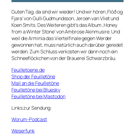
Guten Tag, da sind wir wieder! Und wir hören ‚Flóð og
Fjara‘ von Gulli Gudmundsson, Jeroen van Vliet und
Koen Smits. Des Weiteren gibt’s das Album ‚Honey
from a Winter Stone‘ von Ambrose Akinmusire. Und
weil die Arminia das Viertelfinale gegen Werder
gewonnen hat, muss natürlich auch darüber geredet
werden. Zum Schluss verkosten wir dann noch ein
Schneeflöckchen von der Brauerei Schwarzbräu.
Feuilletoene.de
Shop der Feuilletöne
Mail an die Feuilletöne
Feuilletöne bei Bluesky
Feuilletöne bei Mastodon
Links zur Sendung:
Worum-Podcast
Weserfunk