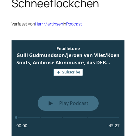
Schneeflöckchen
Verfasst von
Herr Martinsen
in
Podcast