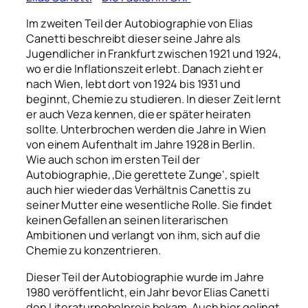
Im zweiten Teil der Autobiographie von Elias
Canetti beschreibt dieser seine Jahre als
Jugendlicher in Frankfurt zwischen 1921 und 1924,
wo er die Inflationszeit erlebt. Danach zieht er
nach Wien, lebt dort von 1924 bis 1931 und
beginnt, Chemie zu studieren. In dieser Zeit lernt
er auch Veza kennen, die er später heiraten
sollte. Unterbrochen werden die Jahre in Wien
von einem Aufenthalt im Jahre 1928 in Berlin.
Wie auch schon im ersten Teil der
Autobiographie, ‚Die gerettete Zunge‘, spielt
auch hier wieder das Verhältnis Canettis zu
seiner Mutter eine wesentliche Rolle. Sie findet
keinen Gefallen an seinen literarischen
Ambitionen und verlangt von ihm, sich auf die
Chemie zu konzentrieren.
Dieser Teil der Autobiographie wurde im Jahre
1980 veröffentlicht, ein Jahr bevor Elias Canetti
den Literaturnobelpreis bekam. Auch hier gelingt