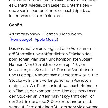
es Canetti wieder, den Leser zu unterhalten –
und zwar im besten Sinne. Es macht Spaß, zu
lesen, was er zu erzählen hat.
Gehört
Artem Yasynskyy – Hofman: Piano Works
(
Homepage
) (
Apple Music
)
Das was hier vor uns liegt, ist eine Aufnahme mit
größtenteils unveröffentlichten Stücken des
polnischen Pianisten und Komponisten Josef
Hofman. Vier Charakterskizzen op. 40, vier
Mazurken, die Sonate in F-Dur und Variationen
und Fuge op. 14 findet man auf diesem Album. Die
Stücke Hofmanns verlangen einem Pianisten
einiges ab. Wie Rachmaninoff war auch Hofmann
ein Pianist, der komponierte. Und das merkt man
den Stücken an. Artem Yasynskyy trifft den Ton
der Zeit, in der diese Stücke entstanden sind,
sehr gut. Er pflegt einen Stil, der sehr viele warme