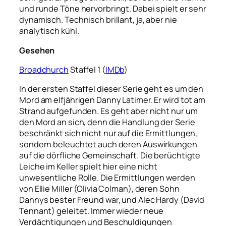
und runde Töne hervorbringt. Dabei spielt er sehr
dynamisch. Technisch brillant, ja, aber nie
analytisch kühl.
Gesehen
Broadchurch
Staffel 1 (
IMDb
)
In der ersten Staffel dieser Serie geht es um den
Mord am elfjährigen Danny Latimer. Er wird tot am
Strand aufgefunden. Es geht aber nicht nur um
den Mord an sich, denn die Handlung der Serie
beschränkt sich nicht nur auf die Ermittlungen,
sondern beleuchtet auch deren Auswirkungen
auf die dörfliche Gemeinschaft. Die berüchtigte
Leiche im Keller spielt hier eine nicht
unwesentliche Rolle. Die Ermittlungen werden
von Ellie Miller (Olivia Colman), deren Sohn
Dannys bester Freund war, und Alec Hardy (David
Tennant) geleitet. Immer wieder neue
Verdächtigungen und Beschuldigungen