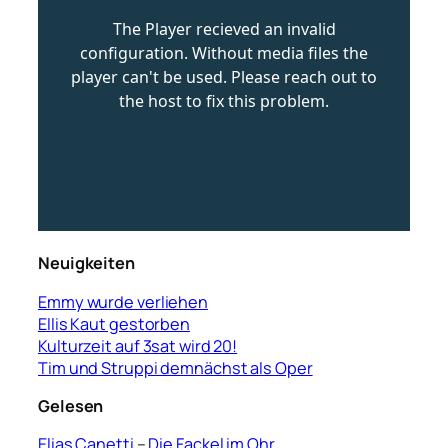
Neuigkeiten
Emmy wurde verliehen
Ellis Kaut gestorben
Kulturzeit auf 3sat wird 20!
Tim und Struppi demnächst als Oper
Gelesen
Elias Canetti
–
Die Fackel im Ohr