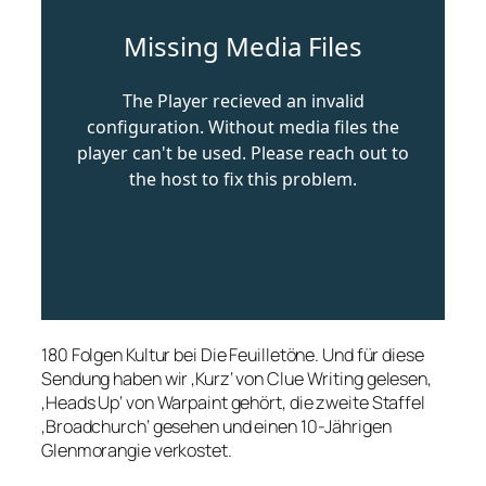
180 Folgen Kultur bei Die Feuilletöne. Und für diese
Sendung haben wir ‚Kurz‘ von Clue Writing gelesen,
‚Heads Up‘ von Warpaint gehört, die zweite Staffel
‚Broadchurch‘ gesehen und einen 10-Jährigen
Glenmorangie verkostet.