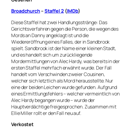
Broadchurch
–
Staffel 2
(
IMDb
)
Diese Staffel hat zwei Handlungsstränge: Das
Gerichtsverfahren gegen die Person, die wegen des
Mords an Danny angeklagt ist und die
Wiedereröffnung eines Falles, der in Sandbrook
spielt. Sandbrook ist der Name einer kleinen Stadt,
und es handelt sich um zurückliegende
Mordermittlungen von Alec Hardy, was bereits in der
ersten Staffel mehrfach erwähnt wurde. Der Fall
handelt vom Verschwinden zweier Cousinen,
welcher sich letztlich als Mord herausstellte. Nur
eine der beiden Leichen wurde gefunden. Aufgrund
eines Ermittlungsfehlers – welcher vermeintlich von
Alec Hardy begangen wurde – wurde der
Hauptverdächtige freigesprochen. Zusammen mit
Ellie Miller rollt er den Fall neu auf.
Verkostet