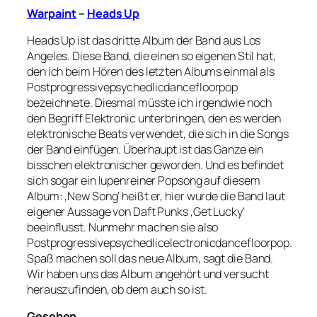
Warpaint
–
Heads Up
Heads Up ist das dritte Album der Band aus Los
Angeles. Diese Band, die einen so eigenen Stil hat,
den ich beim Hören des letzten Albums einmal als
Postprogressivepsychedlicdancefloorpop
bezeichnete. Diesmal müsste ich irgendwie noch
den Begriff Elektronic unterbringen, den es werden
elektronische Beats verwendet, die sich in die Songs
der Band einfügen. Überhaupt ist das Ganze ein
bisschen elektronischer geworden. Und es befindet
sich sogar ein lupenreiner Popsong auf diesem
Album: ‚New Song‘ heißt er, hier wurde die Band laut
eigener Aussage von Daft Punks ‚Get Lucky‘
beeinflusst. Nunmehr machen sie also
Postprogressivepsychedlicelectronicdancefloorpop.
Spaß machen soll das neue Album, sagt die Band.
Wir haben uns das Album angehört und versucht
herauszufinden, ob dem auch so ist.
Gesehen