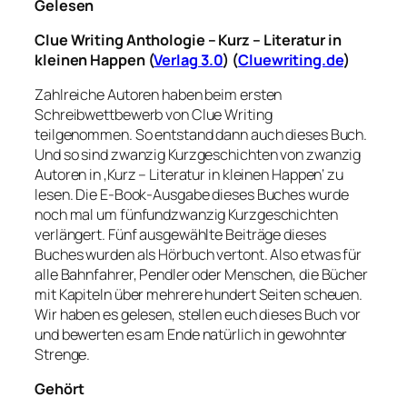
Gelesen
Clue Writing Anthologie – Kurz – Literatur in
kleinen Happen
(
Verlag 3.0
) (
Cluewriting.de
)
Zahlreiche Autoren haben beim ersten
Schreibwettbewerb von Clue Writing
teilgenommen. So entstand dann auch dieses Buch.
Und so sind zwanzig Kurzgeschichten von zwanzig
Autoren in ‚Kurz – Literatur in kleinen Happen‘ zu
lesen. Die E-Book-Ausgabe dieses Buches wurde
noch mal um fünfundzwanzig Kurzgeschichten
verlängert. Fünf ausgewählte Beiträge dieses
Buches wurden als Hörbuch vertont. Also etwas für
alle Bahnfahrer, Pendler oder Menschen, die Bücher
mit Kapiteln über mehrere hundert Seiten scheuen.
Wir haben es gelesen, stellen euch dieses Buch vor
und bewerten es am Ende natürlich in gewohnter
Strenge.
Gehört