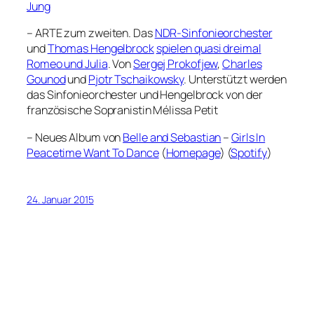
Jung
– ARTE zum zweiten. Das
NDR-Sinfonieorchester
und
Thomas Hengelbrock
spielen quasi dreimal
Romeo und Julia
. Von
Sergej Prokofjew
,
Charles
Gounod
und
Pjotr Tschaikowsky
. Unterstützt werden
das Sinfonieorchester und Hengelbrock von der
französische Sopranistin Mélissa Petit
– Neues Album von
Belle and Sebastian
–
Girls In
Peacetime Want To Dance
(
Homepage
) (
Spotify
)
24. Januar 2015