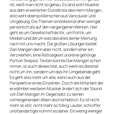
ist, weiß man nicht so genau. Es sind wohl Musiker
aus dem erweiterten Dunstkreis des Herrn Mangan,
also wohl ebenso Menschen aus Vancouver und
Umgebung. Die Themen sind diesmal eher weniger
persönlich als auf den vergangenen Werken. Hier
geht es um Gesellschaftskritik, um Politik, um
Medien und darum was das alles seiner Meinung
nach mit uns macht. Die großen Lösungen bietet
Dan Mangan dann aber nicht, sondern eher ein
Verzweifeln, eine Ratlosigkeit und eine gehörige
Portion Skepsis. Texten konnte Dan Mangan schon
immer, so auch dieses Mal, auch wenn es diesmal
nicht um ihn, sondern um das ihn Umgebende geht.
Es geht also mehr um alle, wenn auch aus der
Perspektive eines Einzelnen. Durch die Mitarbeit der
erwähnten weiteren Musiker ändert sich der Sound
von Dan Mangan im Gegensatz zu seinen
vorhergehenden Alben doch erheblich. Es ist nicht
mehr so still, nicht mehr so folkig. Lauter, schroffer
und bandartiger kommt es daher. Ein wenig weniger