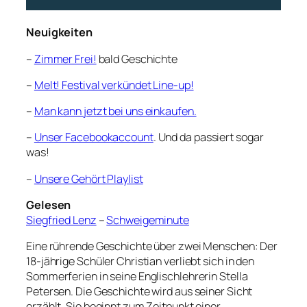
Neuigkeiten
–
Zimmer Frei!
bald Geschichte
–
Melt! Festival verkündet Line-up!
–
Man kann jetzt bei uns einkaufen.
–
Unser Facebookaccount
. Und da passiert sogar
was!
–
Unsere Gehört Playlist
Gelesen
Siegfried Lenz
–
Schweigeminute
Eine rührende Geschichte über zwei Menschen: Der
18-jährige Schüler Christian verliebt sich in den
Sommerferien in seine Englischlehrerin Stella
Petersen. Die Geschichte wird aus seiner Sicht
erzählt. Sie beginnt zum Zeitpunkt einer