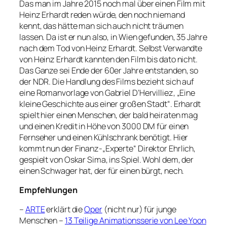
Das man im Jahre 2015 noch mal über einen Film mit
Heinz Erhardt reden würde, den noch niemand
kennt, das hätte man sich auch nicht träumen
lassen. Da ist er nun also, in Wien gefunden, 35 Jahre
nach dem Tod von Heinz Erhardt. Selbst Verwandte
von Heinz Erhardt kannten den Film bis dato nicht.
Das Ganze sei Ende der 60er Jahre entstanden, so
der NDR. Die Handlung des Films bezieht sich auf
eine Romanvorlage von Gabriel D’Hervilliez, „Eine
kleine Geschichte aus einer großen Stadt“. Erhardt
spielt hier einen Menschen, der bald heiraten mag
und einen Kredit in Höhe von 3000 DM für einen
Fernseher und einen Kühlschrank benötigt. Hier
kommt nun der Finanz-„Experte“ Direktor Ehrlich,
gespielt von Oskar Sima, ins Spiel. Wohl dem, der
einen Schwager hat, der für einen bürgt, nech.
Empfehlungen
–
ARTE
erklärt die
Oper
(nicht nur) für junge
Menschen –
13 Teilige Animationsserie von Lee Yoon