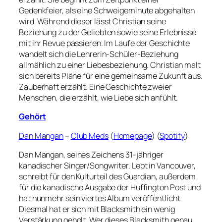
Gedenkfeier, als eine Schweigeminute abgehalten
wird. Während dieser lässt Christian seine
Beziehung zu der Geliebten sowie seine Erlebnisse
mit ihr Revue passieren. Im Laufe der Geschichte
wandelt sich die Lehrerin-Schüler-Beziehung
allmählich zu einer Liebesbeziehung. Christian malt
sich bereits Pläne für eine gemeinsame Zukunft aus.
Zauberhaft erzählt. Eine Geschichte zweier
Menschen, die erzählt, wie Liebe sich anfühlt.
Gehört
Dan Mangan
–
Club Meds
(
Homepage
) (
Spotify
)
Dan Mangan, seines Zeichens 31-jähriger
kanadischer Singer/Songwriter. Lebt in Vancouver,
schreibt für den Kulturteil des Guardian, außerdem
für die kanadische Ausgabe der Huffington Post und
hat nunmehr sein viertes Album veröffentlicht.
Diesmal hat er sich mit Blacksmith ein wenig
Verstärkung geholt. Wer dieses Blacksmith genau