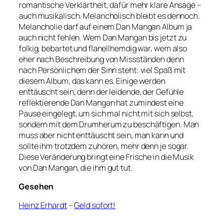
romantische Verklärtheit, dafür mehr klare Ansage –
auch musikalisch. Melancholisch bleibt es dennoch.
Melancholie darf auf einem Dan Mangan Album ja
auch nicht fehlen. Wem Dan Mangan bis jetzt zu
folkig, bebartet und flanellhemdig war, wem also
eher nach Beschreibung von Missständen denn
nach Persönlichem der Sinn steht: viel Spaß mit
diesem Album, das kann es. Einige werden
enttäuscht sein, denn der leidende, der Gefühle
reflektierende Dan Mangan hat zumindest eine
Pause eingelegt, um sich mal nicht mit sich selbst,
sondern mit dem Drumherum zu beschäftigen. Man
muss aber nicht enttäuscht sein, man kann und
sollte ihm trotzdem zuhören, mehr denn je sogar.
Diese Veränderung bringt eine Frische in die Musik
von Dan Mangan, die ihm gut tut.
Gesehen
Heinz Erhardt
–
Geld sofort!