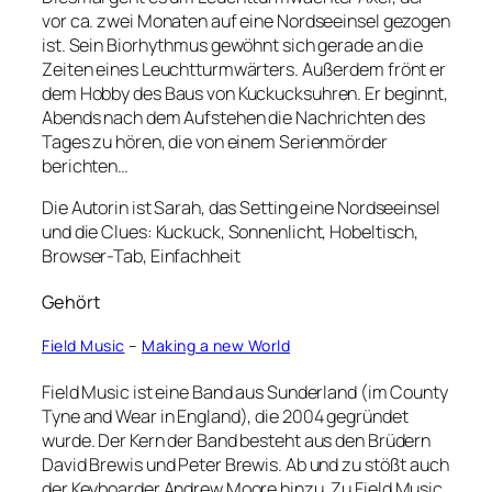
vor ca. zwei Monaten auf eine Nordseeinsel gezogen
ist. Sein Biorhythmus gewöhnt sich gerade an die
Zeiten eines Leuchtturmwärters. Außerdem frönt er
dem Hobby des Baus von Kuckucksuhren. Er beginnt,
Abends nach dem Aufstehen die Nachrichten des
Tages zu hören, die von einem Serienmörder
berichten…
Die Autorin ist Sarah, das Setting eine Nordseeinsel
und die Clues: Kuckuck, Sonnenlicht, Hobeltisch,
Browser-Tab, Einfachheit
Gehört
Field Music
–
Making a new World
Field Music ist eine Band aus Sunderland (im County
Tyne and Wear in England), die 2004 gegründet
wurde. Der Kern der Band besteht aus den Brüdern
David Brewis und Peter Brewis. Ab und zu stößt auch
der Keyboarder Andrew Moore hinzu. Zu Field Music