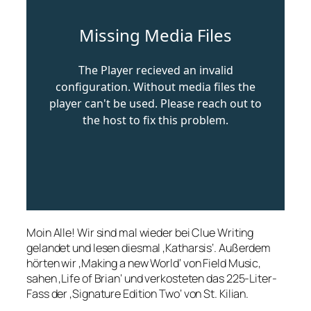
Moin Alle! Wir sind mal wieder bei Clue Writing
gelandet und lesen diesmal ‚Katharsis‘. Außerdem
hörten wir ‚Making a new World‘ von Field Music,
sahen ‚Life of Brian‘ und verkosteten das 225-Liter-
Fass der ‚Signature Edition Two‘ von St. Kilian.