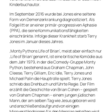
Kinderbuchautor.
Im September 2016 wurde bei Jones eine seltene
Form von Demenzerkrankung diagnostiziert. Als
Folge litt er an einer primär-progressiven Aphasie
(PPA), die seine Kommunikationsfähigkeiten
einschränkte. Infolge dieser Krankheit starb Terry
Jones im Januar dieses Jahres.
‚Monty Pythons Life of Brian‘, meist aber einfach nur
‚Life of Brian‘ genannt, ist eine britische Komödie aus
dem Jahr 1979, in der die Comedy-Gruppe Monty
Python, bestehend aus Graham Chapman, John
Cleese, Terry Gilliam, Eric Idle, Terry Jones und
Michael Palin die Hauptrolle spielt. Terry Jones
schrieb das Drehbuch und führte Regie. Der Film
erzählt die Geschichte von Brian Cohen – gespielt
von Graham Chapman – einem jungen jüdischen
Mann, der am selben Tag wie Jesus geboren wird
und anschließend aufgrund von einigen
Missverständnissen für den Messias gehalten wird.