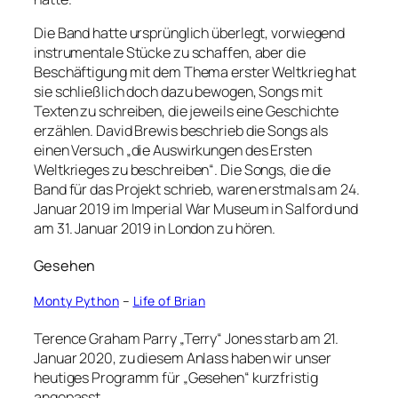
Die Band hatte ursprünglich überlegt, vorwiegend
instrumentale Stücke zu schaffen, aber die
Beschäftigung mit dem Thema erster Weltkrieg hat
sie schließlich doch dazu bewogen, Songs mit
Texten zu schreiben, die jeweils eine Geschichte
erzählen. David Brewis beschrieb die Songs als
einen Versuch „die Auswirkungen des Ersten
Weltkrieges zu beschreiben“. Die Songs, die die
Band für das Projekt schrieb, waren erstmals am 24.
Januar 2019 im Imperial War Museum in Salford und
am 31. Januar 2019 in London zu hören.
Gesehen
Monty Python
–
Life of Brian
Terence Graham Parry „Terry“ Jones starb am 21.
Januar 2020, zu diesem Anlass haben wir unser
heutiges Programm für „Gesehen“ kurzfristig
angepasst.