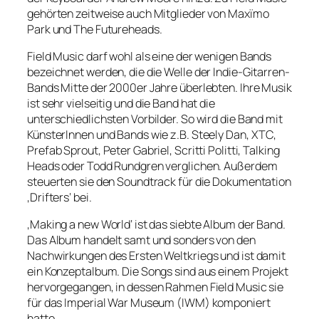
gehörten zeitweise auch Mitglieder von Maxïmo
Park und The Futureheads.
Field Music darf wohl als eine der wenigen Bands
bezeichnet werden, die die Welle der Indie-Gitarren-
Bands Mitte der 2000er Jahre überlebten. Ihre Musik
ist sehr vielseitig und die Band hat die
unterschiedlichsten Vorbilder. So wird die Band mit
KünsterInnen und Bands wie z.B. Steely Dan, XTC,
Prefab Sprout, Peter Gabriel, Scritti Politti, Talking
Heads oder Todd Rundgren verglichen. Außerdem
steuerten sie den Soundtrack für die Dokumentation
‚Drifters‘ bei.
‚Making a new World‘ ist das siebte Album der Band.
Das Album handelt samt und sonders von den
Nachwirkungen des Ersten Weltkriegs und ist damit
ein Konzeptalbum. Die Songs sind aus einem Projekt
hervorgegangen, in dessen Rahmen Field Music sie
für das Imperial War Museum (IWM) komponiert
hatte.