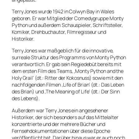
Terry Jones wurde 1942 in Colwyn Bay in Wales
geboren. Er war Mitglied der Comedygruppe Monty
Python und außerdem Schauspieler, Schriftsteller,
Komiker, Drehbuchautor, Filmregisseur und
Historiker.
Terry Jones war maßgeblich für die innovative,
surreale Struktur des Programms von Monty Python
verantwortlich. Er gab sein Regiedebüt bereits mit
dem ersten Film des Teams, ‚Monty Python and the
Holy Grail‘ (dt.: Ritter der Kokosnuss) sowie mit den
nachfolgenden Filmen ‚Life of Brian‘ (dt.: Das Leben
des Brian) und ‚The Meaning of Life‘ (dt.: Der Sinn
des Lebens).
Außerdem war Terry Jones ein angesehener
Historiker, der sich besonders auf das Mittelalter
konzentrierte und der mehrere Bücher und
Fernsehdokumentationen über diese Epoche
veröffentlicht hat. Darüber hinaus war er auch noch