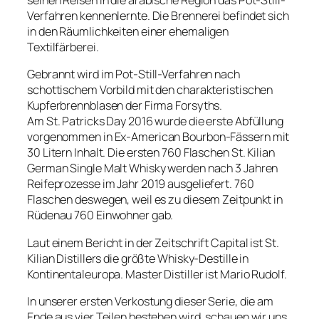
seinen Reisen in die arabische Region das Pot-Still-
Verfahren kennenlernte. Die Brennerei befindet sich
in den Räumlichkeiten einer ehemaligen
Textilfärberei.
Gebrannt wird im Pot-Still-Verfahren nach
schottischem Vorbild mit den charakteristischen
Kupferbrennblasen der Firma Forsyths.
Am St. Patricks Day 2016 wurde die erste Abfüllung
vorgenommen in Ex-American Bourbon-Fässern mit
30 Litern Inhalt. Die ersten 760 Flaschen St. Kilian
German Single Malt Whisky werden nach 3 Jahren
Reifeprozesse im Jahr 2019 ausgeliefert. 760
Flaschen deswegen, weil es zu diesem Zeitpunkt in
Rüdenau 760 Einwohner gab.
Laut einem Bericht in der Zeitschrift Capital ist St.
Kilian Distillers die größte Whisky-Destille in
Kontinentaleuropa. Master Distiller ist Mario Rudolf.
In unserer ersten Verkostung dieser Serie, die am
Ende aus vier Teilen bestehen wird, schauen wir uns