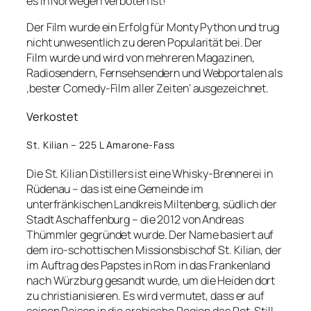
es in Norwegen verboten ist!“
Der Film wurde ein Erfolg für Monty Python und trug
nicht unwesentlich zu deren Popularität bei. Der
Film wurde und wird von mehreren Magazinen,
Radiosendern, Fernsehsendern und Webportalen als
‚bester Comedy-Film aller Zeiten‘ ausgezeichnet.
Verkostet
St. Kilian – 225 L Amarone-Fass
Die St. Kilian Distillers ist eine Whisky-Brennerei in
Rüdenau – das ist eine Gemeinde im
unterfränkischen Landkreis Miltenberg, südlich der
Stadt Aschaffenburg – die 2012 von Andreas
Thümmler gegründet wurde. Der Name basiert auf
dem iro-schottischen Missionsbischof St. Kilian, der
im Auftrag des Papstes in Rom in das Frankenland
nach Würzburg gesandt wurde, um die Heiden dort
zu christianisieren. Es wird vermutet, dass er auf