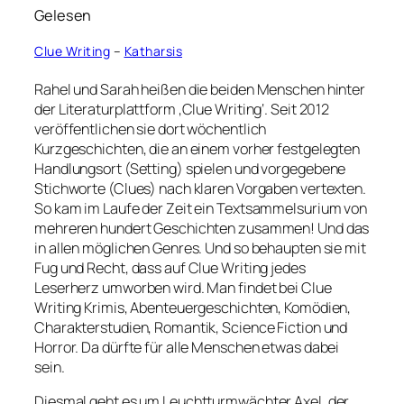
Gelesen
Clue Writing
–
Katharsis
Rahel und Sarah heißen die beiden Menschen hinter
der Literaturplattform ‚Clue Writing‘. Seit 2012
veröffentlichen sie dort wöchentlich
Kurzgeschichten, die an einem vorher festgelegten
Handlungsort (Setting) spielen und vorgegebene
Stichworte (Clues) nach klaren Vorgaben vertexten.
So kam im Laufe der Zeit ein Textsammelsurium von
mehreren hundert Geschichten zusammen! Und das
in allen möglichen Genres. Und so behaupten sie mit
Fug und Recht, dass auf Clue Writing jedes
Leserherz umworben wird. Man findet bei Clue
Writing Krimis, Abenteuergeschichten, Komödien,
Charakterstudien, Romantik, Science Fiction und
Horror. Da dürfte für alle Menschen etwas dabei
sein.
Diesmal geht es um Leuchtturmwächter Axel, der