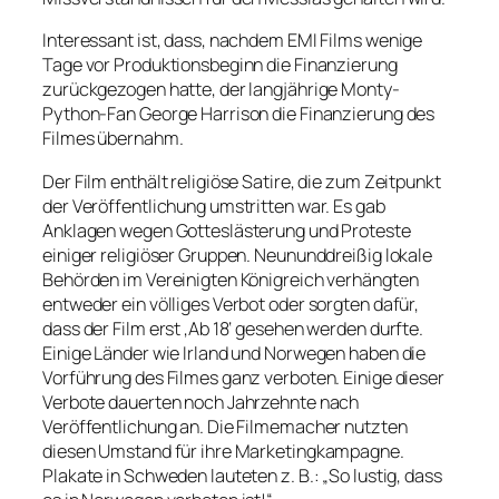
Interessant ist, dass, nachdem EMI Films wenige
Tage vor Produktionsbeginn die Finanzierung
zurückgezogen hatte, der langjährige Monty-
Python-Fan George Harrison die Finanzierung des
Filmes übernahm.
Der Film enthält religiöse Satire, die zum Zeitpunkt
der Veröffentlichung umstritten war. Es gab
Anklagen wegen Gotteslästerung und Proteste
einiger religiöser Gruppen. Neununddreißig lokale
Behörden im Vereinigten Königreich verhängten
entweder ein völliges Verbot oder sorgten dafür,
dass der Film erst ‚Ab 18‘ gesehen werden durfte.
Einige Länder wie Irland und Norwegen haben die
Vorführung des Filmes ganz verboten. Einige dieser
Verbote dauerten noch Jahrzehnte nach
Veröffentlichung an. Die Filmemacher nutzten
diesen Umstand für ihre Marketingkampagne.
Plakate in Schweden lauteten z. B.: „So lustig, dass