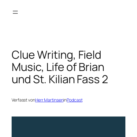
Zum
Inhalt
springen
Clue Writing, Field
Music, Life of Brian
und St. Kilian Fass 2
Verfasst von
Herr Martinsen
in
Podcast