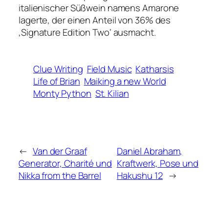
italienischer Süßwein namens Amarone
lagerte, der einen Anteil von 36% des
‚Signature Edition Two‘ ausmacht.
Clue Writing
Field Music
Katharsis
Life of Brian
Maiking a new World
Monty Python
St. Kilian
←
Van der Graaf
Daniel Abraham,
Generator, Charité und
Kraftwerk, Pose und
Nikka from the Barrel
Hakushu 12
→