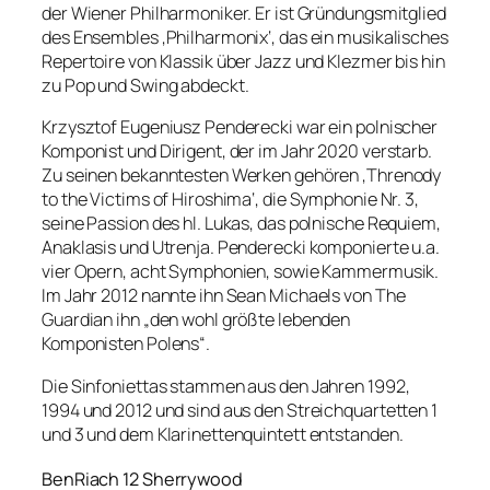
der Wiener Philharmoniker. Er ist Gründungsmitglied
des Ensembles ‚Philharmonix‘, das ein musikalisches
Repertoire von Klassik über Jazz und Klezmer bis hin
zu Pop und Swing abdeckt.
Krzysztof Eugeniusz Penderecki war ein polnischer
Komponist und Dirigent, der im Jahr 2020 verstarb.
Zu seinen bekanntesten Werken gehören ‚Threnody
to the Victims of Hiroshima‘, die Symphonie Nr. 3,
seine Passion des hl. Lukas, das polnische Requiem,
Anaklasis und Utrenja. Penderecki komponierte u.a.
vier Opern, acht Symphonien, sowie Kammermusik.
Im Jahr 2012 nannte ihn Sean Michaels von The
Guardian ihn „den wohl größte lebenden
Komponisten Polens“.
Die Sinfoniettas stammen aus den Jahren 1992,
1994 und 2012 und sind aus den Streichquartetten 1
und 3 und dem Klarinettenquintett entstanden.
BenRiach 12 Sherrywood