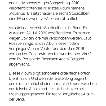
qualitativ hochwertiges Songwriting. 2010
veröffentlichten sie ihr erstes Album namens
‚Aquarius‘. Bis jetzt haben sie sechs Studioalben,
eine EP und zwei Live-Alben veröffentlicht.
Virus ist das sechste Studioalbum der Band. Es
wurde am 24. Juli 2020 veröffentlicht. Es musste
wegen Covid19 dreimal verschoben werden. Laut
Ross Jennings, ist das Album lose mit dem
Vorgänger-Album ‚Vector‘ aus dem Jahr 2018
verbunden. Genau wie ‚Vector‘ wurde auch ‚Virus‘
vom Ex-Peripherie-Bassisten Adam Getgood
abgemischt.
Dieses Album birgt schon eine ordentlich Portion
Djent in sich. Und wenn der erste Song beginnt,
denkt man zunächst einmal man hörte aus versehen
das falsche Album und ist statt bei Haken bei
Meshuggah gelandet. Ein recht untypisches Album
der Band.