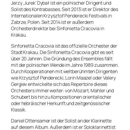
Jerzy ‚Jurek‘ Dybał ist ein polnischer Dirigent und
Solist des Kontrabasses. Seit 2013 ist er Direktor des
Internationalen Krzysztof Penderecki Festivals in
Zabrze, Polen. Seit 2014 ist er außerdem
Orchesterdirektor bei Sinfonietta Cracovia in
Krakau.
Sinfonietta Cracovia ist das offizielle Orchester der
Stadt Krakau. Die Sinfonietta Cracovia gibt es seit
über 20 Jahren. Die Gründung des Ensembles fällt
mit der polnischen Wende im Jahre 1989 zusammen.
Durch Kooperationen mit weltberühmten Dirigenten
wie Krzysztof Penderecki, Lorin Maazel oder Valery
Gergiev entwickelte sich das Repertoire dieses
Orchesters immer weiter: von Mozart, Mahler und
Schubert bis hin zu Kompositionen orientalischer
oder hebräischer Herkunft und zeitgenössischer
Klassik.
Daniel Ottensamer ist der Solist an der Klarinette
auf diesem Album. Außerdem ist er Soloklarinettist