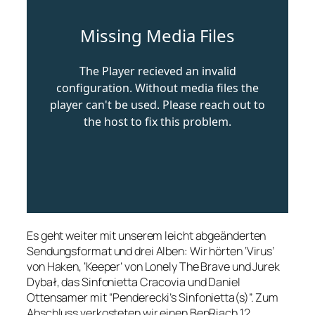
Es geht weiter mit unserem leicht abgeänderten
Sendungsformat und drei Alben: Wir hörten ‘Virus’
von Haken, ‘Keeper’ von Lonely The Brave und Jurek
Dybał, das Sinfonietta Cracovia und Daniel
Ottensamer mit “Penderecki’s Sinfonietta(s)”. Zum
Abschluss verkosteten wir einen BenRiach 12