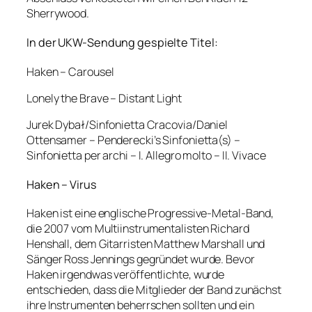
Sherrywood.
In der UKW-Sendung gespielte Titel:
Haken – Carousel
Lonely the Brave – Distant Light
Jurek Dybał/Sinfonietta Cracovia/Daniel
Ottensamer – Penderecki’s Sinfonietta(s) –
Sinfonietta per archi – I. Allegro molto – II. Vivace
Haken – Virus
Haken ist eine englische Progressive-Metal-Band,
die 2007 vom Multiinstrumentalisten Richard
Henshall, dem Gitarristen Matthew Marshall und
Sänger Ross Jennings gegründet wurde. Bevor
Haken irgendwas veröffentlichte, wurde
entschieden, dass die Mitglieder der Band zunächst
ihre Instrumenten beherrschen sollten und ein