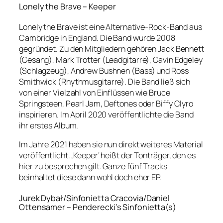
Lonely the Brave – Keeper
Lonely the Brave ist eine Alternative-Rock-Band aus
Cambridge in England. Die Band wurde 2008
gegründet. Zu den Mitgliedern gehören Jack Bennett
(Gesang), Mark Trotter (Leadgitarre), Gavin Edgeley
(Schlagzeug), Andrew Bushnen (Bass) und Ross
Smithwick (Rhythmusgitarre). Die Band ließ sich
von einer Vielzahl von Einflüssen wie Bruce
Springsteen, Pearl Jam, Deftones oder Biffy Clyro
inspirieren. Im April 2020 veröffentlichte die Band
ihr erstes Album.
Im Jahre 2021 haben sie nun direkt weiteres Material
veröffentlicht. ‚Keeper‘ heißt der Tonträger, den es
hier zu besprechen gilt. Ganze fünf Tracks
beinhaltet diese dann wohl doch eher EP.
Jurek Dybał/Sinfonietta Cracovia/Daniel
Ottensamer – Penderecki’s Sinfonietta(s)