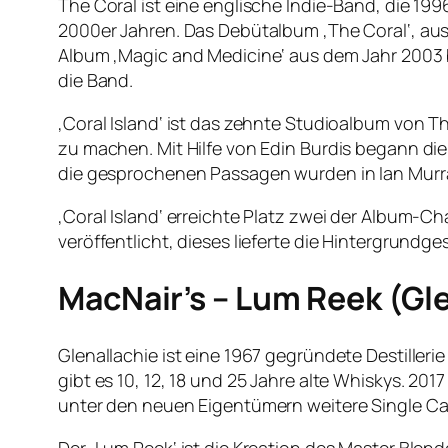
The Coral ist eine englische Indie-Band, die 19
2000er Jahren. Das Debütalbum ‚The Coral‘, aus
Album ‚Magic and Medicine‘ aus dem Jahr 2003 bra
die Band.
‚Coral Island‘ ist das zehnte Studioalbum von Th
zu machen. Mit Hilfe von Edin Burdis begann die
die gesprochenen Passagen wurden in Ian Murra
‚Coral Island‘ erreichte Platz zwei der Album-
veröffentlicht, dieses lieferte die Hintergrun
MacNair’s – Lum Reek (Gl
Glenallachie ist eine 1967 gegründete Destilleri
gibt es 10, 12, 18 und 25 Jahre alte Whiskys. 20
unter den neuen Eigentümern weitere Single Cask 
Der ‚Lum Reek‘ ist die Kreation des Master Blender