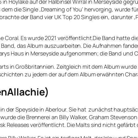
96 in Hoylake auf der Halbinsel Wirral in Merseyside ge
 dem die Single ‚Dreaming of You‘ hervorging, wurde fü
chte der Band vier UK Top 20 Singles ein, darunter ‚Pass
e Coral. Es wurde 2021 veröffentlicht.Die Band hatte die
 Band, das Album auszuarbeiten. Die Aufnahmen fanden i
rys Haus in Merseyside aufgenommen; die Band und Chr
Charts in Großbritannien. Zeitgleich mit dem Album wur
dgeschichten zu jedem der auf dem Album erwähnten Char
enAllachie)
e in der Speyside in Aberlour. Sie hat zunächst hauptsä
17 wurde die Brennerei an Billy Walker, Graham Stevenso
Releases veröffentlicht. Die Malts sind nicht gefärbt o
s Billy Walker. Es ist ein torfiger Malt, der Islay und S