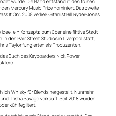
gründet wurde. Die Band entstand in den frühen
r den Mercury Music Prize nominiert. Das zweite
 It On‘. 2008 verließ Gitarrist Bill Ryder-Jones
 Idee, ein Konzeptalbum über eine fiktive Stadt
n den Parr Street Studios in Liverpool statt,
is Taylor fungierten als Produzenten.
de das Buch des Keyboarders Nick Power
aktere.
chlich Whisky für Blends hergestellt. Nunmehr
n und Trisha Savage verkauft. Seit 2018 wurden
der kühlfegiltert.
peyside Whiskys mit GlenAllachie vermählt. Der