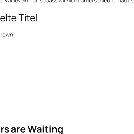
 Wir leveln nur, sodass wir nicht unterschiedlich laut s
lte Titel
 Drown
s are Waiting