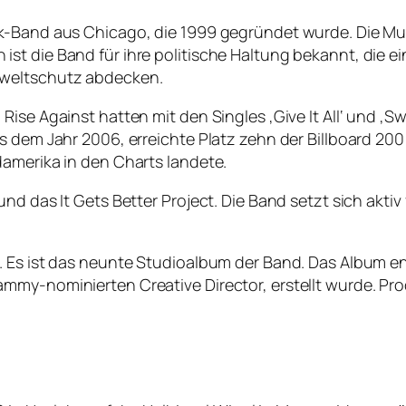
ck-Band aus Chicago, die 1999 gegründet wurde. Die M
st die Band für ihre politische Haltung bekannt, die e
mweltschutz abdecken.
ise Against hatten mit den Singles ‚Give It All‘ und ‚S
s dem Jahr 2006, erreichte Platz zehn der Billboard 2
damerika in den Charts landete.
d das It Gets Better Project. Die Band setzt sich aktiv 
 Es ist das neunte Studioalbum der Band. Das Album ent
mmy-nominierten Creative Director, erstellt wurde. P