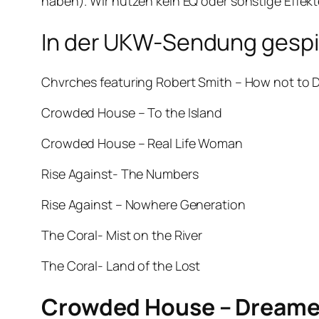
haben). Wir nutzen kein EQ oder sonstige Effekte.
In der UKW-Sendung gespie
Chvrches featuring Robert Smith – How not to
Crowded House – To the Island
Crowded House – Real Life Woman
Rise Against- The Numbers
Rise Against – Nowhere Generation
The Coral- Mist on the River
The Coral- Land of the Lost
Crowded House – Dreamer