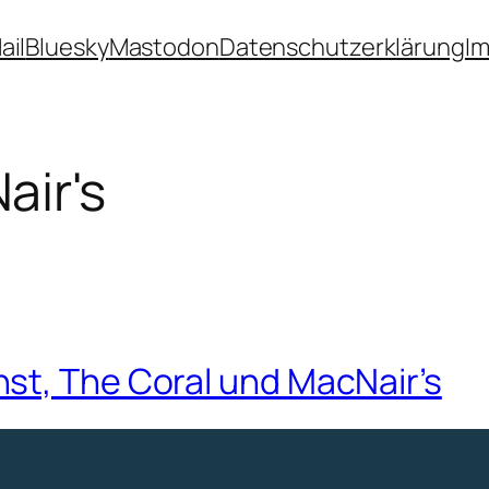
ail
Bluesky
Mastodon
Datenschutzerklärung
I
air's
st, The Coral und MacNair’s