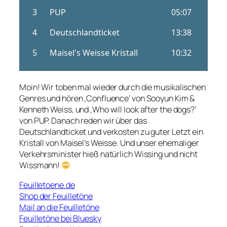
Moin! Wir toben mal wieder durch die musikalischen
Genres und hören ‚Confluence‘ von Sooyun Kim &
Kenneth Weiss, und ‚Who will look after the dogs?‘
von PUP. Danach reden wir über das
Deutschlandticket und verkosten zu guter Letzt ein
Kristall von Maisel’s Weisse. Und unser ehemaliger
Verkehrsminister hieß natürlich Wissing und nicht
Wissmann!
Feuilletoene.de
Shop der Feuilletöne
Mail an die Feuilletöne
Feuilletöne bei Bluesky