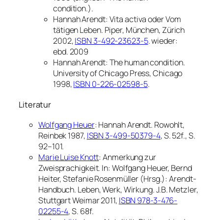
condition.).
Hannah Arendt: Vita activa oder Vom
tätigen Leben. Piper, München, Zürich
2002,
ISBN 3-492-23623-5
. wieder:
ebd. 2009
Hannah Arendt: The human condition.
University of Chicago Press, Chicago
1998,
ISBN 0-226-02598-5
.
Literatur
Wolfgang Heuer
:
Hannah Arendt.
Rowohlt,
Reinbek 1987,
ISBN 3-499-50379-4
, S. 52f., S.
92–101.
Marie Luise Knott
:
Anmerkung zur
Zweisprachigkeit.
In: Wolfgang Heuer, Bernd
Heiter, Stefanie Rosenmüller (Hrsg.):
Arendt-
Handbuch. Leben, Werk, Wirkung.
J.B. Metzler,
Stuttgart Weimar 2011,
ISBN 978-3-476-
02255-4
, S. 68f.