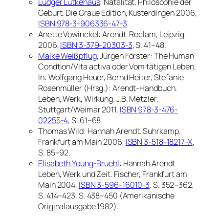
Ludger Lütkehaus
:
Natalität. Philosophie der
Geburt.
Die Graue Edition
, Kusterdingen 2006,
ISBN 978-3-906336-47-3
Anette Vowinckel:
Arendt.
Reclam, Leipzig
2006,
ISBN 3-379-20303-3
, S. 41–48.
Maike Weißpflug
, Jürgen Förster:
The Human
Condtion/Vita activa oder Vom tätigen Leben.
In: Wolfgang Heuer, Bernd Heiter, Stefanie
Rosenmüller (Hrsg.):
Arendt-Handbuch.
Leben, Werk, Wirkung.
J.B. Metzler,
Stuttgart/Weimar 2011,
ISBN 978-3-476-
02255-4
, S. 61–68.
Thomas Wild:
Hannah Arendt.
Suhrkamp,
Frankfurt am Main 2006,
ISBN 3-518-18217-X
,
S. 85–92.
Elisabeth Young-Bruehl
:
Hannah Arendt.
Leben, Werk und Zeit.
Fischer, Frankfurt am
Main 2004,
ISBN 3-596-16010-3
. S. 352–362,
S. 414–423, S. 438–450 (Amerikanische
Originalausgabe 1982).