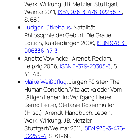
Werk, Wirkung.
J.B. Metzler, Stuttgart
Weimar 2011,
ISBN 978-3-476-02255-4
,
S. 68f.
Ludger Lütkehaus
:
Natalität.
Philosophie der Geburt.
Die Graue
Edition
, Kusterdingen 2006,
ISBN 978-3-
906336-47-3
Anette Vowinckel:
Arendt.
Reclam,
Leipzig 2006,
ISBN 3-379-20303-3
, S.
41–48.
Maike Weißpflug
, Jürgen Förster:
The
Human Condtion/Vita activa oder Vom
tätigen Leben.
In: Wolfgang Heuer,
Bernd Heiter, Stefanie Rosenmüller
(Hrsg.):
Arendt-Handbuch. Leben,
Werk, Wirkung.
J.B. Metzler,
Stuttgart/Weimar 2011,
ISBN 978-3-476-
02255-4
, S. 61–68.