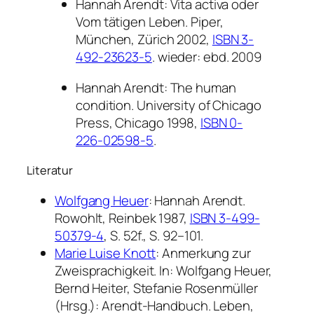
Hannah Arendt: Vita activa oder
Vom tätigen Leben. Piper,
München, Zürich 2002,
ISBN 3-
492-23623-5
. wieder: ebd. 2009
Hannah Arendt: The human
condition. University of Chicago
Press, Chicago 1998,
ISBN 0-
226-02598-5
.
Literatur
Wolfgang Heuer
:
Hannah Arendt.
Rowohlt, Reinbek 1987,
ISBN 3-499-
50379-4
, S. 52f., S. 92–101.
Marie Luise Knott
:
Anmerkung zur
Zweisprachigkeit.
In: Wolfgang Heuer,
Bernd Heiter, Stefanie Rosenmüller
(Hrsg.):
Arendt-Handbuch. Leben,