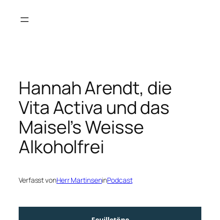
Zum
Inhalt
springen
Hannah Arendt, die
Vita Activa und das
Maisel’s Weisse
Alkoholfrei
Verfasst von
Herr Martinsen
in
Podcast