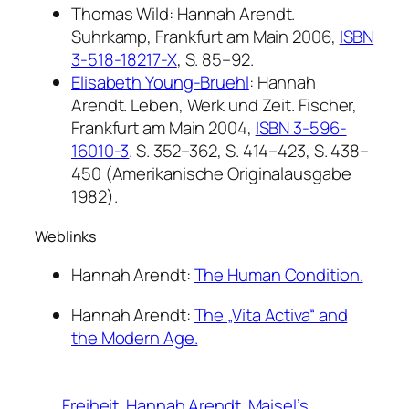
Thomas Wild:
Hannah Arendt.
Suhrkamp, Frankfurt am Main 2006,
ISBN
3-518-18217-X
, S. 85–92.
Elisabeth Young-Bruehl
:
Hannah
Arendt. Leben, Werk und Zeit.
Fischer,
Frankfurt am Main 2004,
ISBN 3-596-
16010-3
. S. 352–362, S. 414–423, S. 438–
450 (Amerikanische Originalausgabe
1982).
Weblinks
Hannah Arendt:
The Human Condition.
Hannah Arendt:
The „Vita Activa“ and
the Modern Age.
Freiheit
Hannah Arendt
Maisel’s