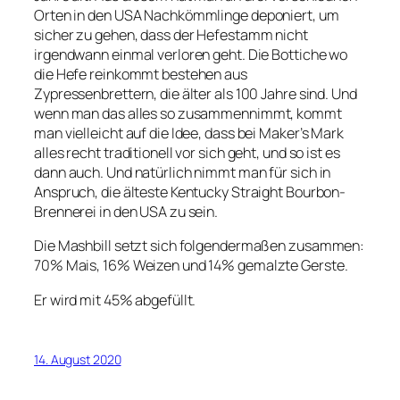
Orten in den USA Nachkömmlinge deponiert, um
sicher zu gehen, dass der Hefestamm nicht
irgendwann einmal verloren geht. Die Bottiche wo
die Hefe reinkommt bestehen aus
Zypressenbrettern, die älter als 100 Jahre sind. Und
wenn man das alles so zusammennimmt, kommt
man vielleicht auf die Idee, dass bei Maker’s Mark
alles recht traditionell vor sich geht, und so ist es
dann auch. Und natürlich nimmt man für sich in
Anspruch, die älteste Kentucky Straight Bourbon-
Brennerei in den USA zu sein.
Die Mashbill setzt sich folgendermaßen zusammen:
70% Mais, 16% Weizen und 14% gemalzte Gerste.
Er wird mit 45% abgefüllt.
14. August 2020