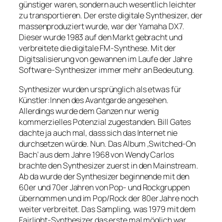
günstiger waren, sondern auch wesentlich leichter
zu transportieren. Der erste digitale Synthesizer, der
massenproduziert wurde, war der Yamaha DX7.
Dieser wurde 1983 auf den Markt gebracht und
verbreitete die digitale FM-Synthese. Mit der
Digitsalisierung von gewannen im Laufe der Jahre
Software-Synthesizer immer mehr an Bedeutung.
Synthesizer wurden ursprünglich als etwas für
Künstler:Innen des Avantgarde angesehen.
Allerdings wurde dem Ganzen nur wenig
kommerzielles Potenzial zugestanden. Bill Gates
dachte ja auch mal, dass sich das Internet nie
durchsetzen würde. Nun. Das Album ‚Switched-On
Bach‘ aus dem Jahre 1968 von Wendy Carlos
brachte den Synthesizer zuerst in den Mainstream.
Ab da wurde der Synthesizer beginnende mit den
60er und 70er Jahren von Pop- und Rockgruppen
übernommen und im Pop/Rock der 80er Jahre noch
weiter verbreitet. Das Sampling, was 1979 mit dem
Fairlight-Synthesizer das erste mal möglich war,