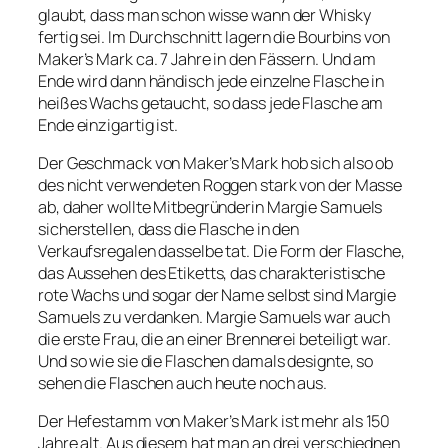
glaubt, dass man schon wisse wann der Whisky
fertig sei. Im Durchschnitt lagern die Bourbins von
Maker’s Mark ca. 7 Jahre in den Fässern. Und am
Ende wird dann händisch jede einzelne Flasche in
heißes Wachs getaucht, so dass jede Flasche am
Ende einzigartig ist.
Der Geschmack von Maker’s Mark hob sich also ob
des nicht verwendeten Roggen stark von der Masse
ab, daher wollte Mitbegründerin Margie Samuels
sicherstellen, dass die Flasche in den
Verkaufsregalen dasselbe tat. Die Form der Flasche,
das Aussehen des Etiketts, das charakteristische
rote Wachs und sogar der Name selbst sind Margie
Samuels zu verdanken. Margie Samuels war auch
die erste Frau, die an einer Brennerei beteiligt war.
Und so wie sie die Flaschen damals designte, so
sehen die Flaschen auch heute noch aus.
Der Hefestamm von Maker’s Mark ist mehr als 150
Jahre alt. Aus diesem hat man an drei verschiednen