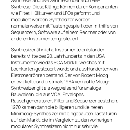
Synthese, additive Synthese oder auch FM-
Synthese. Diese Klänge können durch Komponenten
wie Filter, Hüllkurven und LFOs geformt und
moduliert werden. Synthesizer werden
normalerweise mit Tasten gespielt oder mithilfe von
Sequenzern, Software auf einem Rechner oder von
anderen Instrumenten gesteuert.
Synthesizer ähnliche Instrumente entstanden
bereits Mitte des 20. Jahrhunderts in den USA.
Instrumente wie das RCA Mark II, welches mit
Lochkarten gesteuert wurde und aus Hunderten von
Eletronenröhren bestand. Der von Robert Moog
entwickelte und erstmals 1964 verkaufte Moog-
Synthesizer gilt als wegweisend für analoge
Bauweisen, die aus VCA, Envelopes,
Rauschgeneratoren, Filter und Sequenzer bestehen.
1970 kamen dann die billigeren und kleineren
Minimoog-Synthesizer mit eingebauten Tastaturen
auf den Markt, die im Vergleich zu den vorherigen
modularen Synthesizern nicht nur sehr viel