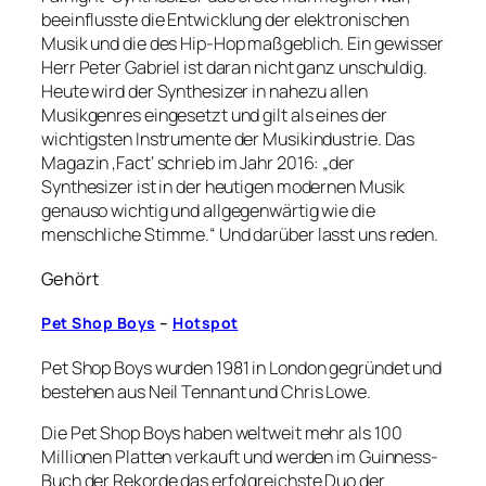
beeinflusste die Entwicklung der elektronischen
Musik und die des Hip-Hop maßgeblich. Ein gewisser
Herr Peter Gabriel ist daran nicht ganz unschuldig.
Heute wird der Synthesizer in nahezu allen
Musikgenres eingesetzt und gilt als eines der
wichtigsten Instrumente der Musikindustrie. Das
Magazin ‚Fact‘ schrieb im Jahr 2016: „der
Synthesizer ist in der heutigen modernen Musik
genauso wichtig und allgegenwärtig wie die
menschliche Stimme.“ Und darüber lasst uns reden.
Gehört
Pet Shop Boys
–
Hotspot
Pet Shop Boys wurden 1981 in London gegründet und
bestehen aus Neil Tennant und Chris Lowe.
Die Pet Shop Boys haben weltweit mehr als 100
Millionen Platten verkauft und werden im Guinness-
Buch der Rekorde das erfolgreichste Duo der