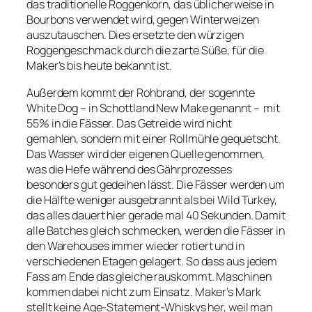
das traditionelle Roggenkorn, das üblicherweise in
Bourbons verwendet wird, gegen Winterweizen
auszutauschen. Dies ersetzte den würzigen
Roggengeschmack durch die zarte Süße, für die
Maker’s bis heute bekannt ist.
Außerdem kommt der Rohbrand, der sogennte
White Dog – in Schottland New Make genannt – mit
55% in die Fässer. Das Getreide wird nicht
gemahlen, sondern mit einer Rollmühle gequetscht.
Das Wasser wird der eigenen Quelle genommen,
was die Hefe während des Gährprozesses
besonders gut gedeihen lässt. Die Fässer werden um
die Hälfte weniger ausgebrannt als bei Wild Turkey,
das alles dauert hier gerade mal 40 Sekunden. Damit
alle Batches gleich schmecken, werden die Fässer in
den Warehouses immer wieder rotiert und in
verschiedenen Etagen gelagert. So dass aus jedem
Fass am Ende das gleiche rauskommt. Maschinen
kommen dabei nicht zum Einsatz. Maker’s Mark
stellt keine Age-Statement-Whiskys her, weil man