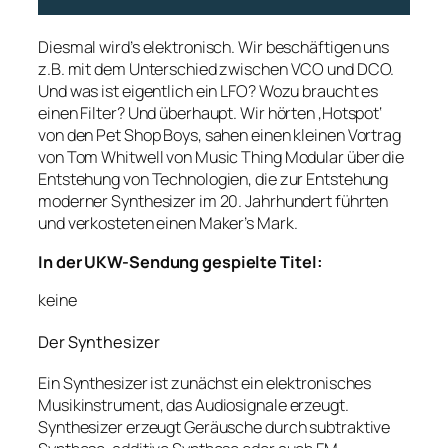
Diesmal wird’s elektronisch. Wir beschäftigen uns
z.B. mit dem Unterschied zwischen VCO und DCO.
Und was ist eigentlich ein LFO? Wozu braucht es
einen Filter? Und überhaupt. Wir hörten ‚Hotspot‘
von den Pet Shop Boys, sahen einen kleinen Vortrag
von Tom Whitwell von Music Thing Modular über die
Entstehung von Technologien, die zur Entstehung
moderner Synthesizer im 20. Jahrhundert führten
und verkosteten einen Maker’s Mark.
In der UKW-Sendung gespielte Titel:
keine
Der Synthesizer
Ein Synthesizer ist zunächst ein elektronisches
Musikinstrument, das Audiosignale erzeugt.
Synthesizer erzeugt Geräusche durch subtraktive