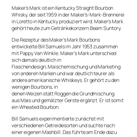
Maker’s Mark ist ein Kentucky Straight Bourbon
Whisky, der seit 1959 in der Maker’s-Mark-Brennerei
in Loretto in Kentucky produziert wird. Maker’s Mark
gehört heute zum Getränkekonzern Beam Suntory.
Die Rezeptur des Maker’s Mark Bourbons
entwickelte Bill Samuels im Jahr 1953 zusammen
mit Pappy Van Winkle. Maker’s Mark unterschied
sich damals deutlich in
Flaschendesign, Maischemischung und Marketing
von anderen Marken und war deutlich teurer als
andere amerikanische Whiskeys. Er gehört zu den
wenigen Bourbons, in
denen Weizen statt Roggen die Grundmischung
aus Mais und gemälzter Gerste ergänzt. Er ist somit
ein Wheated Bourbon.
Bill Samuels experimentierte zunächst mit
verschiedenen Getreidesorten und suchte nach
einer eigenen Mashbill. Das führte am Ende dazu