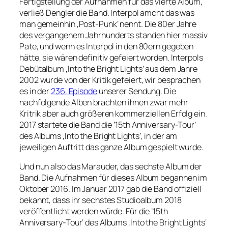
Fertigstellung der Aufnahmen für das vierte Album,
verließ Dengler die Band. Interpol amcht das was
man gemeinhin ‚Post-Punk‘ nennt. Die 80er Jahre
des vergangenem Jahrhunderts standen hier massiv
Pate, und wenn es Interpol in den 80ern gegeben
hätte, sie wären definitiv gefeiert worden. Interpols
Debütalbum ‚Into the Bright Lights‘ aus dem Jahre
2002 wurde von der Kritik gefeiert, wir besprachen
es in der
236. Episode
unserer Sendung. Die
nachfolgende Alben brachten ihnen zwar mehr
Kritrik aber auch größeren kommerziellen Erfolg ein.
2017 startete die Band die ’15th Anniversary-Tour‘
des Albums ‚Into the Bright Lights‘, in der am
jeweiligen Auftritt das ganze Album gespielt wurde.
Und nun also das Marauder, das sechste Album der
Band. Die Aufnahmen für dieses Album begannen im
Oktober 2016. Im Januar 2017 gab die Band offiziell
bekannt, dass ihr sechstes Studioalbum 2018
veröffentlicht werden würde. Für die ’15th
Anniversary-Tour‘ des Albums ‚Into the Bright Lights‘