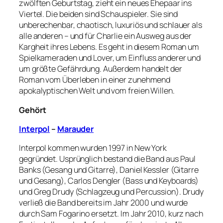
zwölften Geburtstag, zieht ein neues Ehepaar ins
Viertel. Die beiden sind Schauspieler. Sie sind
unberechenbar, chaotisch, luxuriös und schlauer als
alle anderen – und für Charlie ein Ausweg aus der
Kargheit ihres Lebens. Es geht in diesem Roman um
Spielkameraden und Lover, um Einfluss anderer und
um größte Gefährdung. Außerdem handelt der
Roman vom Überleben in einer zunehmend
apokalyptischen Welt und vom freien Willen.
Gehört
Interpol
–
Marauder
Interpol kommen wurden 1997 in New York
gegründet. Usprünglich bestand die Band aus Paul
Banks (Gesang und Gitarre), Daniel Kessler (Gitarre
und Gesang), Carlos Dengler (Bass und Keyboards)
und Greg Drudy (Schlagzeug und Percussion). Drudy
verließ die Band bereits im Jahr 2000 und wurde
durch Sam Fogarino ersetzt. Im Jahr 2010, kurz nach