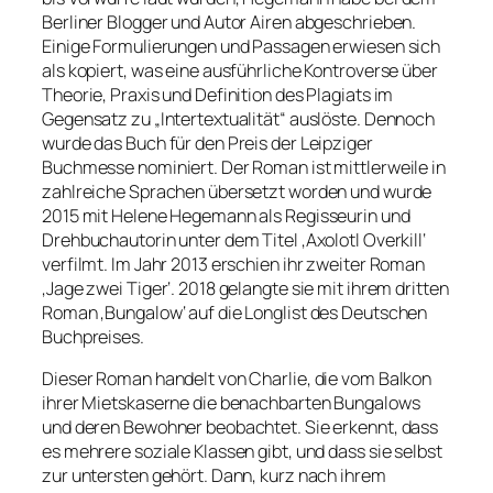
Berliner Blogger und Autor Airen abgeschrieben.
Einige Formulierungen und Passagen erwiesen sich
als kopiert, was eine ausführliche Kontroverse über
Theorie, Praxis und Definition des Plagiats im
Gegensatz zu „Intertextualität“ auslöste. Dennoch
wurde das Buch für den Preis der Leipziger
Buchmesse nominiert. Der Roman ist mittlerweile in
zahlreiche Sprachen übersetzt worden und wurde
2015 mit Helene Hegemann als Regisseurin und
Drehbuchautorin unter dem Titel ‚Axolotl Overkill‘
verfilmt. Im Jahr 2013 erschien ihr zweiter Roman
‚Jage zwei Tiger‘. 2018 gelangte sie mit ihrem dritten
Roman ‚Bungalow‘ auf die Longlist des Deutschen
Buchpreises.
Dieser Roman handelt von Charlie, die vom Balkon
ihrer Mietskaserne die benachbarten Bungalows
und deren Bewohner beobachtet. Sie erkennt, dass
es mehrere soziale Klassen gibt, und dass sie selbst
zur untersten gehört. Dann, kurz nach ihrem