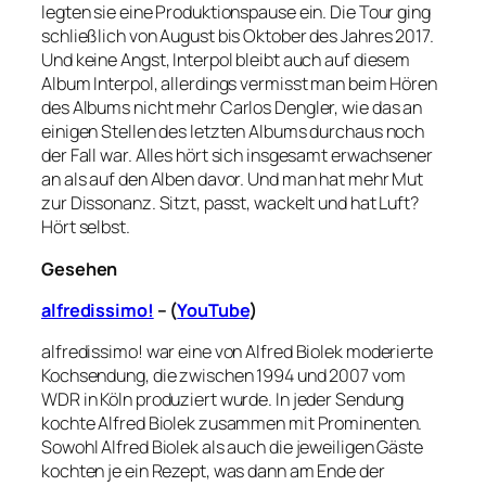
legten sie eine Produktionspause ein. Die Tour ging
schließlich von August bis Oktober des Jahres 2017.
Und keine Angst, Interpol bleibt auch auf diesem
Album Interpol, allerdings vermisst man beim Hören
des Albums nicht mehr Carlos Dengler, wie das an
einigen Stellen des letzten Albums durchaus noch
der Fall war. Alles hört sich insgesamt erwachsener
an als auf den Alben davor. Und man hat mehr Mut
zur Dissonanz. Sitzt, passt, wackelt und hat Luft?
Hört selbst.
Gesehen
alfredissimo!
– (
YouTube
)
alfredissimo! war eine von Alfred Biolek moderierte
Kochsendung, die zwischen 1994 und 2007 vom
WDR in Köln produziert wurde. In jeder Sendung
kochte Alfred Biolek zusammen mit Prominenten.
Sowohl Alfred Biolek als auch die jeweiligen Gäste
kochten je ein Rezept, was dann am Ende der