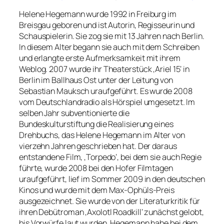
Helene Hegemann wurde 1992 in Freiburg im
Breisgau geboren und ist Autorin, Regisseurin und
Schauspielerin. Sie zog sie mit 13 Jahren nach Berlin.
In diesem Alter begann sie auch mit dem Schreiben
und erlangte erste Aufmerksamkeit mit ihrem
Weblog. 2007 wurde ihr Theaterstück ‚Ariel 15‘ in
Berlin im Ballhaus Ost unter der Leitung von
Sebastian Mauksch uraufgeführt. Es wurde 2008
vom Deutschlandradio als Hörspiel umgesetzt. Im
selben Jahr subventionierte die
Bundeskulturstiftung die Realisierung eines
Drehbuchs, das Helene Hegemann im Alter von
vierzehn Jahren geschrieben hat. Der daraus
entstandene Film, ‚Torpedo‘, bei dem sie auch Regie
führte, wurde 2008 bei den Hofer Filmtagen
uraufgeführt, lief im Sommer 2009 in den deutschen
Kinos und wurde mit dem Max-Ophüls-Preis
ausgezeichnet. Sie wurde von der Literaturkritik für
ihren Debütroman ‚Axolotl Roadkill‘ zunächst gelobt,
bis Vorwürfe laut wurden, Hegemann habe bei dem