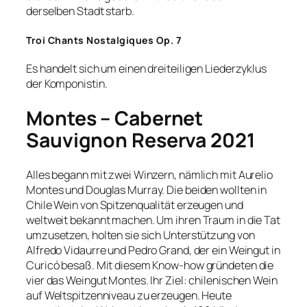
derselben Stadt starb.
Troi Chants Nostalgiques Op. 7
Es handelt sich um einen dreiteiligen Liederzyklus
der Komponistin.
Montes – Cabernet
Sauvignon Reserva 2021
Alles begann mit zwei Winzern, nämlich mit Aurelio
Montes und Douglas Murray. Die beiden wollten in
Chile Wein von Spitzenqualität erzeugen und
weltweit bekannt machen. Um ihren Traum in die Tat
umzusetzen, holten sie sich Unterstützung von
Alfredo Vidaurre und Pedro Grand, der ein Weingut in
Curicó besaß. Mit diesem Know-how gründeten die
vier das Weingut Montes. Ihr Ziel: chilenischen Wein
auf Weltspitzenniveau zu erzeugen. Heute