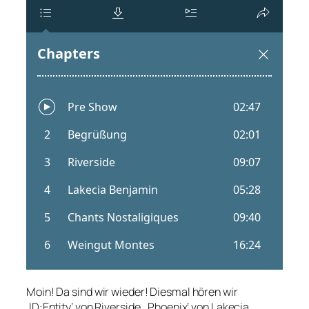
Moin! Da sind wir wieder! Diesmal hören wir
‚ID:Entity‘ von Riverside, ‚Phoenix‘ von Lakecia