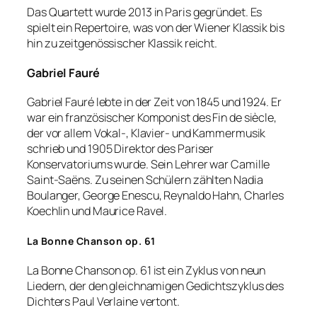
Das Quartett wurde 2013 in Paris gegründet. Es
spielt ein Repertoire, was von der Wiener Klassik bis
hin zu zeitgenössischer Klassik reicht.
Gabriel Fauré
Gabriel Fauré lebte in der Zeit von 1845 und 1924. Er
war ein französischer Komponist des Fin de siècle,
der vor allem Vokal-, Klavier- und Kammermusik
schrieb und 1905 Direktor des Pariser
Konservatoriums wurde. Sein Lehrer war Camille
Saint-Saëns. Zu seinen Schülern zählten Nadia
Boulanger, George Enescu, Reynaldo Hahn, Charles
Koechlin und Maurice Ravel.
La Bonne Chanson op. 61
La Bonne Chanson op. 61 ist ein Zyklus von neun
Liedern, der den gleichnamigen Gedichtszyklus des
Dichters Paul Verlaine vertont.