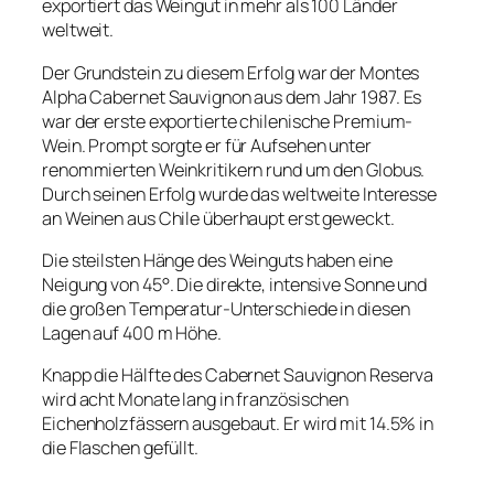
exportiert das Weingut in mehr als 100 Länder
weltweit.
Der Grundstein zu diesem Erfolg war der Montes
Alpha Cabernet Sauvignon aus dem Jahr 1987. Es
war der erste exportierte chilenische Premium-
Wein. Prompt sorgte er für Aufsehen unter
renommierten Weinkritikern rund um den Globus.
Durch seinen Erfolg wurde das weltweite Interesse
an Weinen aus Chile überhaupt erst geweckt.
Die steilsten Hänge des Weinguts haben eine
Neigung von 45°. Die direkte, intensive Sonne und
die großen Temperatur-Unterschiede in diesen
Lagen auf 400 m Höhe.
Knapp die Hälfte des Cabernet Sauvignon Reserva
wird acht Monate lang in französischen
Eichenholzfässern ausgebaut. Er wird mit 14.5% in
die Flaschen gefüllt.