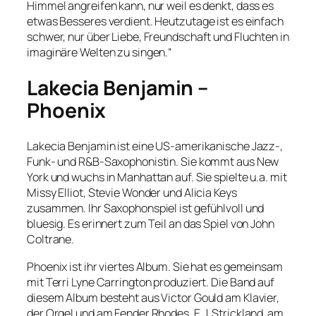
Himmel angreifen kann, nur weil es denkt, dass es
etwas Besseres verdient. Heutzutage ist es einfach
schwer, nur über Liebe, Freundschaft und Fluchten in
imaginäre Welten zu singen.“
Lakecia Benjamin –
Phoenix
Lakecia Benjamin ist eine US-amerikanische Jazz-,
Funk- und R&B-Saxophonistin. Sie kommt aus New
York und wuchs in Manhattan auf. Sie spielte u.a. mit
Missy Elliot, Stevie Wonder und Alicia Keys
zusammen. Ihr Saxophonspiel ist gefühlvoll und
bluesig. Es erinnert zum Teil an das Spiel von John
Coltrane.
Phoenix ist ihr viertes Album. Sie hat es gemeinsam
mit Terri Lyne Carrington produziert. Die Band auf
diesem Album besteht aus Victor Gould am Klavier,
der Orgel und am Fender Rhodes, E.J. Strickland am