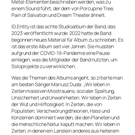
Metal-Elementen beschrieben werden, was zu
einem Sound führt, der dem von Porcupine Tree,
Pain of Salvation und Dream Theater ähnelt.
ID.Entity ist das achte Studioalbum der Band, das
2023 veröffentlicht wurde. 2022 hatte de Band
begonnen neues Material für Album zu schreiben. Es
ist das erste Album seit vier Jahren. Sie mussten
aufgrund der COVID-19-Pandemie eine Pause
einlegen, was die Mitglieder der Band nutzten, um
Soloprojekte zu verwirklichen.
Was die Themen des Albums angeht, so zitierte man
am besten Sänger Mariusz Duda: „Wir leben in
Zeiten massiven Misstrauens, sozialer Spaltung,
Unsicherheit und Unwahrheiten. Wir leben in Zeiten
der Wut und Hilflosigkeit. In Zeiten, die von
Populisten, Verschwörungstheorien, Hass und
Konzernen dominiert werden, die den Planeten und
die menschliche Natur kaputt machen. Wir leben in
Zeiten, in denen ein Land ein anderes aus heiterem