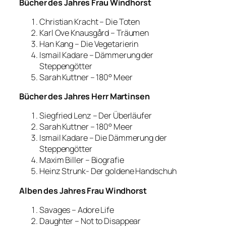
Bücher des Jahres Frau Windhorst
Christian Kracht – Die Toten
Karl Ove Knausgård – Träumen
Han Kang – Die Vegetarierin
Ismail Kadare – Dämmerung der
Steppengötter
Sarah Kuttner – 180° Meer
Bücher des Jahres Herr Martinsen
Siegfried Lenz – Der Überläufer
Sarah Kuttner – 180° Meer
Ismail Kadare – Die Dämmerung der
Steppengötter
Maxim Biller – Biografie
Heinz Strunk- Der goldene Handschuh
Alben des Jahres Frau Windhorst
Savages – Adore Life
Daughter – Not to Disappear