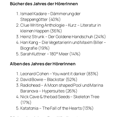
Bücher des Jahres der HörerInnen
Ismael Kadare – Dämmerung der
Steppengötter (40%)
Clue Writing Anthologie – Kurz – Literatur in
kleinen Happen (36%)
Heinz Strunk – Der Goldene Handschuh (24%)
Han Kang – Die Vegetarierin und Maxim Biller –
Biografie (19%)
Sarah Kuttner – 180° Meer (14%)
Alben des Jahres der HörerInnen
Leonard Cohen – You want it darker (83%)
David Bowie – Blackstar (52%)
Radiohead – A Moon shaped Pool und Marina
Baranova – Hypersuites (26%)
Nick Cave & the bad Seeds – Skeleton Tree
(17%)
Katatonia – The Fall of the Hearts (13%)