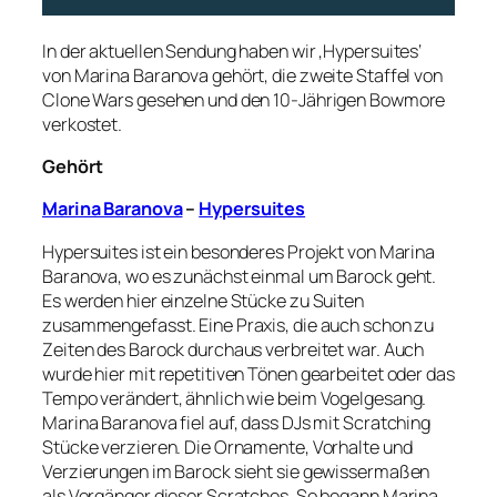
In der aktuellen Sendung haben wir ‚Hypersuites‘
von Marina Baranova gehört, die zweite Staffel von
Clone Wars gesehen und den 10-Jährigen Bowmore
verkostet.
Gehört
Marina Baranova
–
Hypersuites
Hypersuites ist ein besonderes Projekt von Marina
Baranova, wo es zunächst einmal um Barock geht.
Es werden hier einzelne Stücke zu Suiten
zusammengefasst. Eine Praxis, die auch schon zu
Zeiten des Barock durchaus verbreitet war. Auch
wurde hier mit repetitiven Tönen gearbeitet oder das
Tempo verändert, ähnlich wie beim Vogelgesang.
Marina Baranova fiel auf, dass DJs mit Scratching
Stücke verzieren. Die Ornamente, Vorhalte und
Verzierungen im Barock sieht sie gewissermaßen
als Vorgänger dieser Scratches. So begann Marina