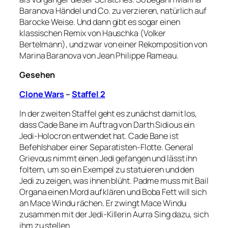
Baranova Händel und Co. zu verzieren, natürlich auf
Barocke Weise. Und dann gibt es sogar einen
klassischen Remix von Hauschka (Volker
Bertelmann), und zwar von einer Rekomposition von
Marina Baranova von Jean Philippe Rameau.
Gesehen
Clone Wars
–
Staffel 2
In der zweiten Staffel geht es zunächst damit los,
dass Cade Bane im Auftrag von Darth Sidious ein
Jedi-Holocron entwendet hat. Cade Bane ist
Befehlshaber einer Separatisten-Flotte. General
Grievous nimmt einen Jedi gefangen und lässt ihn
foltern, um so ein Exempel zu statuieren und den
Jedi zu zeigen, was ihnen blüht. Padme muss mit Bail
Organa einen Mord aufklären und Boba Fett will sich
an Mace Windu rächen. Er zwingt Mace Windu
zusammen mit der Jedi-Killerin Aurra Sing dazu, sich
ihm zu stellen.