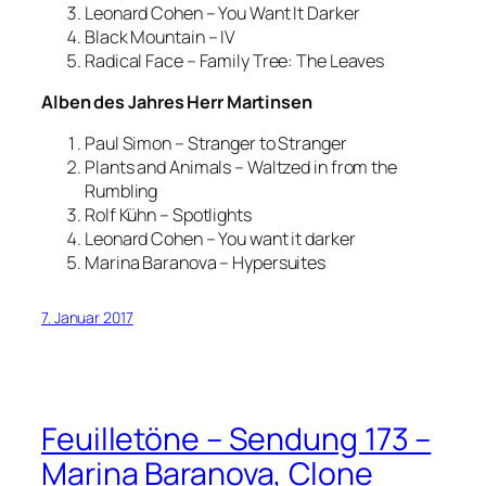
Leonard Cohen – You Want It Darker
Black Mountain – IV
Radical Face – Family Tree: The Leaves
Alben des Jahres Herr Martinsen
Paul Simon – Stranger to Stranger
Plants and Animals – Waltzed in from the
Rumbling
Rolf Kühn – Spotlights
Leonard Cohen – You want it darker
Marina Baranova – Hypersuites
7. Januar 2017
Feuilletöne – Sendung 173 –
Marina Baranova, Clone