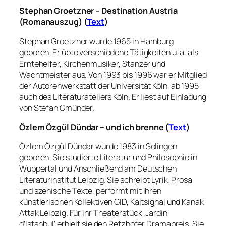
Stephan Groetzner – Destination Austria
(Romanauszug) (
Text
)
Stephan Groetzner wurde 1965 in Hamburg
geboren. Er übte verschiedene Tätigkeiten u. a. als
Erntehelfer, Kirchenmusiker, Stanzer und
Wachtmeister aus. Von 1993 bis 1996 war er Mitglied
der Autorenwerkstatt der Universität Köln, ab 1995
auch des Literaturateliers Köln. Er liest auf Einladung
von Stefan Gmünder.
Özlem Özgül Dündar – und ich brenne (
Text
)
Özlem Özgül Dündar wurde 1983 in Solingen
geboren. Sie studierte Literatur und Philosophie in
Wuppertal und Anschließend am Deutschen
Literaturinstitut Leipzig. Sie schreibt Lyrik, Prosa
und szenische Texte, performt mit ihren
künstlerischen Kollektiven GID, Kaltsignal und Kanak
Attak Leipzig. Für ihr Theaterstück ‚Jardin
d’Istanbul‘ erhielt sie den Retzhofer Dramapreis. Sie