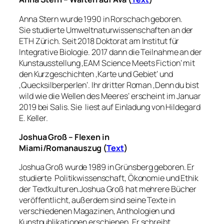
Anna Stern wurde 1990 in Rorschach geboren.
Sie studierte Umweltnaturwissenschaften an der
ETH Zürich. Seit 2018 Doktorat am Institut für
Integrative Biologie. 2017 dann die Teilnahme an der
Kunstausstellung ‚EAM Science Meets Fiction‘ mit
den Kurzgeschichten ‚Karte und Gebiet‘ und
‚Quecksilberperlen‘. Ihr dritter Roman ‚Denn du bist
wild wie die Wellen des Meeres‘ erscheint im Januar
2019 bei Salis. Sie liest auf Einladung von Hildegard
E. Keller.
Joshua Groß – Flexen in
Miami/
Romanauszug
(
Text
)
Joshua Groß wurde 1989 in Grünsberg geboren. Er
studierte Politikwissenschaft, Ökonomie und Ethik
der Textkulturen.Joshua Groß hat mehrere Bücher
veröffentlicht, außerdem sind seine Texte in
verschiedenen Magazinen, Anthologien und
Kunstpublikationen erschienen. Er schreibt