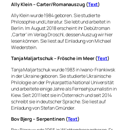
Ally Klein – Carter/Romanauszug (
Text
)
Ally Klein wurde 1984 geboren. Sie studierte
Philosophie und Literatur. Sie lebt und arbeitet in
Berlin. Im August 2018 erscheint ihr Debütroman
‚Carter‘ im Verlag Droschl, dessen Auszug wir hier
lesen können. Sie liest auf Einladung von Michael
Wiederstein.
Tanja Maljartschuk – Frösche im Meer (
Text
)
Tanja Maljartschuk wurde 1983 in Iwano-Frankiwsk
in der Ukraine geboren. Sie studierte Ukrainische
Philologie an der Prykarpattia National Universität
und arbeitete einige Jahre als Fernsehjournalistin in
Kiew. Seit 2011 lebt sie in Österreich und seit 2014
schreibt sie in deutscher Sprache. Sie liest auf
Einladung von Stefan Gmünder.
Bov Bjerg – Serpentinen (
Text
)