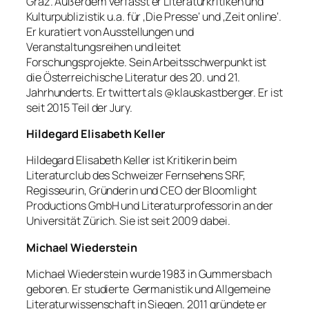
Graz. Außerdem verfasst er Literaturkritiken und
Kulturpublizistik u.a. für ‚Die Presse‘ und ‚Zeit online‘.
Er kuratiert von Ausstellungen und
Veranstaltungsreihen und leitet
Forschungsprojekte. Sein Arbeitsschwerpunkt ist
die Österreichische Literatur des 20. und 21.
Jahrhunderts. Er twittert als @klauskastberger. Er ist
seit 2015 Teil der Jury.
Hildegard Elisabeth Keller
Hildegard Elisabeth Keller ist Kritikerin beim
Literaturclub des Schweizer Fernsehens SRF,
Regisseurin, Gründerin und CEO der Bloomlight
Productions GmbH und Literaturprofessorin an der
Universität Zürich. Sie ist seit 2009 dabei.
Michael Wiederstein
Michael Wiederstein wurde 1983 in Gummersbach
geboren. Er studierte Germanistik und Allgemeine
Literaturwissenschaft in Siegen. 2011 gründete er