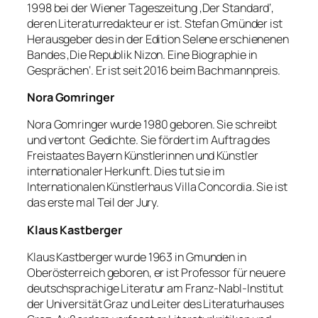
1998 bei der Wiener Tageszeitung ‚Der Standard‘,
deren Literaturredakteur er ist. Stefan Gmünder ist
Herausgeber des in der Edition Selene erschienenen
Bandes ‚Die Republik Nizon. Eine Biographie in
Gesprächen‘. Er ist seit 2016 beim Bachmannpreis.
Nora Gomringer
Nora Gomringer wurde 1980 geboren. Sie schreibt
und vertont Gedichte. Sie fördert im Auftrag des
Freistaates Bayern Künstlerinnen und Künstler
internationaler Herkunft. Dies tut sie im
Internationalen Künstlerhaus Villa Concordia. Sie ist
das erste mal Teil der Jury.
Klaus Kastberger
Klaus Kastberger wurde 1963 in Gmunden in
Oberösterreich geboren, er ist Professor für neuere
deutschsprachige Literatur am Franz-Nabl-Institut
der Universität Graz und Leiter des Literaturhauses