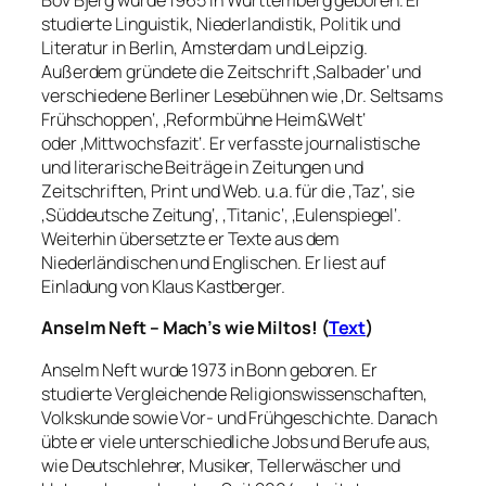
Bov Bjerg wurde 1965 in Württemberg geboren. Er
studierte Linguistik, Niederlandistik, Politik und
Literatur in Berlin, Amsterdam und Leipzig.
Außerdem gründete die Zeitschrift ‚Salbader‘ und
verschiedene Berliner Lesebühnen wie ‚Dr. Seltsams
Frühschoppen‘, ‚Reformbühne Heim&Welt‘
oder
‚Mittwochsfazit‘. Er verfasste j
ournalistische
und literarische Beiträge in Zeitungen und
Zeitschriften, Print und Web. u.a. für die ‚Taz‘, sie
‚Süddeutsche Zeitung‘, ‚Titanic‘, ‚Eulenspiegel‘.
Weiterhin übersetzte er Texte aus dem
Niederländischen und Englischen. Er liest auf
Einladung von Klaus Kastberger.
Anselm Neft – Mach’s wie Miltos! (
Text
)
Anselm Neft wurde 1973 in Bonn geboren. Er
studierte Vergleichende Religionswissenschaften,
Volkskunde sowie Vor- und Frühgeschichte. Danach
übte er viele unterschiedliche Jobs und Berufe aus,
wie Deutschlehrer, Musiker, Tellerwäscher und