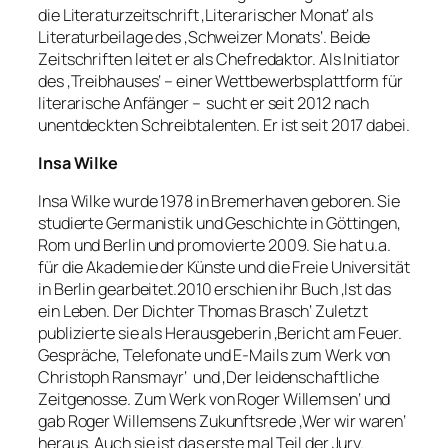
die Literaturzeitschrift ‚Literarischer Monat‘ als
Literaturbeilage des ‚Schweizer Monats‘. Beide
Zeitschriften leitet er als Chefredaktor. Als Initiator
des ‚Treibhauses‘ – einer Wettbewerbsplattform für
literarische Anfänger – sucht er seit 2012 nach
unentdeckten Schreibtalenten. Er ist seit 2017 dabei.
Insa Wilke
Insa Wilke wurde 1978 in Bremerhaven geboren. Sie
studierte Germanistik und Geschichte in Göttingen,
Rom und Berlin und promovierte 2009. Sie hat u.a.
für die Akademie der Künste und die Freie Universität
in Berlin gearbeitet.2010 erschien ihr Buch ‚Ist das
ein Leben. Der Dichter Thomas Brasch‘ Zuletzt
publizierte sie als Herausgeberin ‚Bericht am Feuer.
Gespräche, Telefonate und E-Mails zum Werk von
Christoph Ransmayr‘ und ‚Der leidenschaftliche
Zeitgenosse. Zum Werk von Roger Willemsen‘ und
gab Roger Willemsens Zukunftsrede ‚Wer wir waren‘
heraus. Auch sie ist das erste mal Teil der Jury.