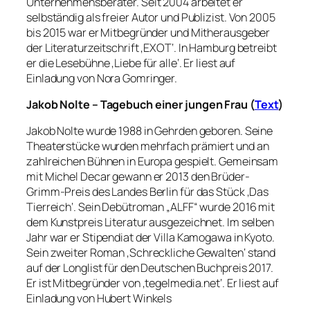
Unternehmensberater. Seit 2004 arbeitet er
selbständig als freier Autor und Publizist. Von 2005
bis 2015 war er Mitbegründer und Mitherausgeber
der Literaturzeitschrift ‚EXOT‘. In Hamburg betreibt
er die Lesebühne ‚Liebe für alle‘. Er liest auf
Einladung von Nora Gomringer.
Jakob Nolte – Tagebuch einer jungen Frau (
Text
)
Jakob Nolte wurde 1988 in Gehrden geboren. Seine
Theaterstücke wurden mehrfach prämiert und an
zahlreichen Bühnen in Europa gespielt. Gemeinsam
mit Michel Decar gewann er 2013 den Brüder-
Grimm-Preis des Landes Berlin für das Stück ‚Das
Tierreich‘. Sein Debütroman „ALFF“ wurde 2016 mit
dem Kunstpreis Literatur ausgezeichnet. Im selben
Jahr war er Stipendiat der Villa Kamogawa in Kyoto.
Sein zweiter Roman ‚Schreckliche Gewalten‘ stand
auf der Longlist für den Deutschen Buchpreis 2017.
Er ist Mitbegründer von ‚tegelmedia.net‘. Er liest auf
Einladung von Hubert Winkels