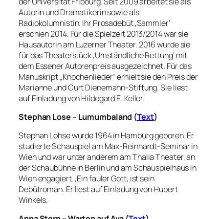
der Universität Fribourg. Seit 2009 arbeitet sie als
Autorin und Dramatikerin sowie als
Radiokolumnistin. Ihr Prosadebüt ‚Sammler‘
erschien 2014. Für die Spielzeit 2013/2014 war sie
Hausautorin am Luzerner Theater. 2016 wurde sie
für das Theaterstück ‚Umständliche Rettung‘ mit
dem Essener Autorenpreis ausgezeichnet. Für das
Manuskript „Knochenlieder“ erhielt sie den Preis der
Marianne und Curt Dienemann-Stiftung. Sie liest
auf Einladung von Hildegard E. Keller.
Stephan Lose – Lumumbaland (
Text
)
Stephan Lohse wurde 1964 in Hamburg geboren. Er
studierte Schauspiel am Max-Reinhardt-Seminar in
Wien und war unter anderem am Thalia Theater, an
der Schaubühne in Berlin und am Schauspielhaus in
Wien engagiert. ‚Ein fauler Gott
‚
ist sein
Debütroman. Er liest auf Einladung von Hubert
Winkels.
Anna Stern –
Warten auf Ava (
Text
)