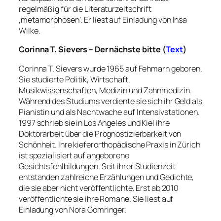
regelmäßig für die Literaturzeitschrift
‚metamorphosen‘. Er liest auf Einladung von Insa
Wilke.
Corinna T. Sievers – Der nächste bitte (
Text
)
Corinna T. Sievers wurde 1965 auf Fehmarn geboren.
Sie studierte Politik, Wirtschaft,
Musikwissenschaften, Medizin und Zahnmedizin.
Während des Studiums verdiente sie sich ihr Geld als
Pianistin und als Nachtwache auf Intensivstationen.
1997 schrieb sie in Los Angeles und Kiel ihre
Doktorarbeit über die Prognostizierbarkeit von
Schönheit. Ihre kieferorthopädische Praxis in Zürich
ist spezialisiert auf angeborene
Gesichtsfehlbildungen. Seit ihrer Studienzeit
entstanden zahlreiche Erzählungen und Gedichte,
die sie aber nicht veröffentlichte. Erst ab 2010
veröffentlichte sie ihre Romane. Sie liest auf
Einladung von Nora Gomringer.