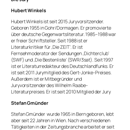
Hubert Winkels
Hubert Winkels ist seit 2015 Juryvorsitzender.
Geboren 1955 in Gohr/Dormagen. Er promovierte
über deutsche Gegenwartsliteratur. 1985–1988 war
er freier Schriftsteller. Seit 1988 ist er
Literaturkritiker für ‚Die ZEIT‘. Er ist
Fernsehmoderator der Sendungen ‚Dichterclub‘
(SWF) und ‚Die Bestenliste‘ (SWR/3sat). Seit 1997
ist er Literaturredakteur des Deutschlandfunks. Er
ist seit 2011 Jurymitglied des Gert-Jonke-Preises.
Außerdem ist er Mitbegründer und
Juryvorsitzender des Wilhelm Raabe-
Literaturpreises. Er ist seit 2010 Mitglied der Jury
Stefan Gmünder
Stefan Gmünder wurde 1965 in Bern geboren, lebt
aber seit 22 Jahren in Wien. Nach verschiedenen
Tätigkeiten in der Zeitungsbranche arbeitet er seit