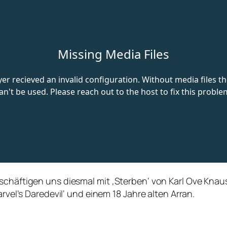
eschäftigen uns diesmal mit ‚Sterben‘ von Karl Ove Kna
arvel’s Daredevil‘ und einem 18 Jahre alten Arran.