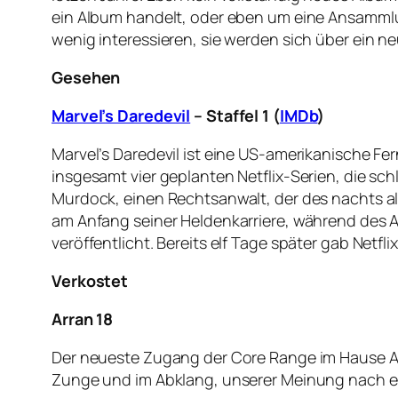
ein Album handelt, oder eben um eine Ansammlu
wenig interessieren, sie werden sich über ein 
Gesehen
Marvel’s Daredevil
– Staffel 1 (
IMDb
)
Marvel’s Daredevil ist eine US-amerikanische Fe
insgesamt vier geplanten Netflix-Serien, die sc
Murdock, einen Rechtsanwalt, der des nachts als 
am Anfang seiner Heldenkarriere, während des Auf
veröffentlicht. Bereits elf Tage später gab Netfl
Verkostet
Arran 18
Der neueste Zugang der Core Range im Hause Arra
Zunge und im Abklang, unserer Meinung nach e