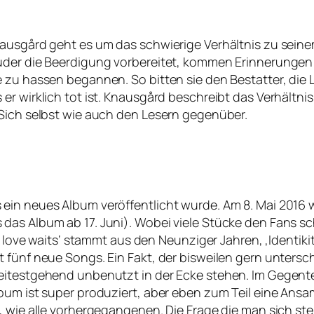
nausgård geht es um das schwierige Verhältnis zu seine
ruder die Beerdigung vorbereitet, kommen Erinnerungen
 zu hassen begannen. So bitten sie den Bestatter, die 
r wirklich tot ist. Knausgård beschreibt das Verhältnis
 Sich selbst wie auch den Lesern gegenüber.
ein neues Album veröffentlicht wurde. Am 8. Mai 2016 w
das Album ab 17. Juni). Wobei viele Stücke den Fans sc
ue love waits‘ stammt aus den Neunziger Jahren, ‚Identik
 fünf neue Songs. Ein Fakt, der bisweilen gern untersch
weitestgehend unbenutzt in der Ecke stehen. Im Gegent
Album ist super produziert, aber eben zum Teil eine A
 wie alle vorhergegangenen. Die Frage die man sich stel