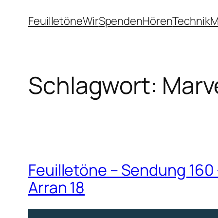
Zum
Feuilletöne
Wir
Spenden
Hören
Technik
M
Inhalt
springen
Schlagwort:
Marve
Feuilletöne – Sendung 160 
Arran 18