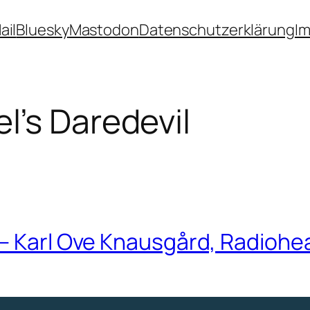
ail
Bluesky
Mastodon
Datenschutzerklärung
I
l’s Daredevil
– Karl Ove Knausgård, Radiohea