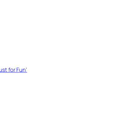
st for Fun‘