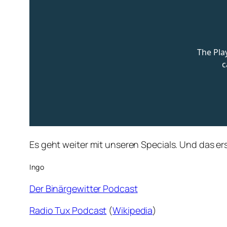
Es geht weiter mit unseren Specials. Und das ers
Ingo
Der Binärgewitter Podcast
Radio Tux Podcast
(
Wikipedia
)