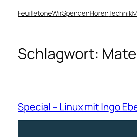
Zum
Feuilletöne
Wir
Spenden
Hören
Technik
M
Inhalt
springen
Schlagwort:
Mate
Special – Linux mit Ingo Eb