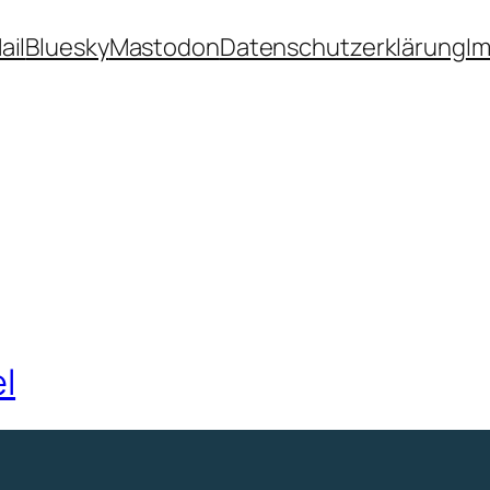
ail
Bluesky
Mastodon
Datenschutzerklärung
I
el