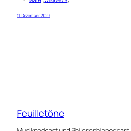
Mate
(
Wikipedia
)
11. Dezember 2020
Feuilletöne
Musikpodcast und Philosophiepodcast