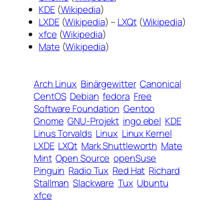
KDE
(
Wikipedia
)
LXDE
(
Wikipedia
) –
LXQt
(
Wikipedia
)
xfce
(
Wikipedia
)
Mate
(
Wikipedia
)
Arch Linux
Binärgewitter
Canonical
CentOS
Debian
fedora
Free
Software Foundation
Gentoo
Gnome
GNU-Projekt
ingo ebel
KDE
Linus Torvalds
Linux
Linux Kernel
LXDE
LXQt
Mark Shuttleworth
Mate
Mint
Open Source
openSuse
Pinguin
Radio Tux
Red Hat
Richard
Stallman
Slackware
Tux
Ubuntu
xfce