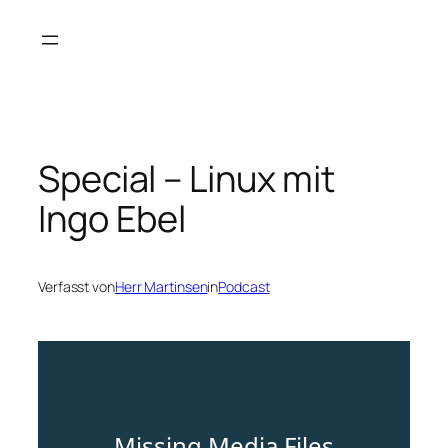
Zum
Inhalt
springen
Special – Linux mit
Ingo Ebel
Verfasst von
Herr Martinsen
in
Podcast