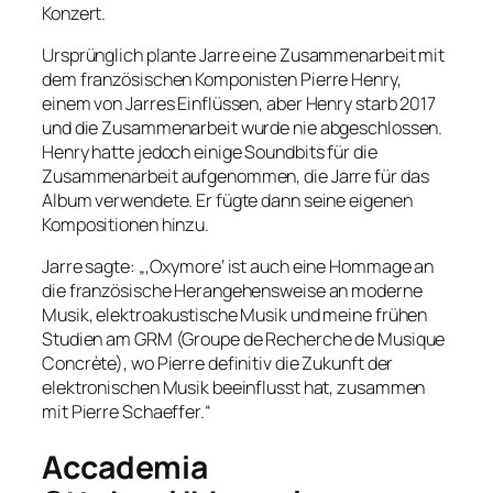
Konzert.
Ursprünglich plante Jarre eine Zusammenarbeit mit
dem französischen Komponisten Pierre Henry,
einem von Jarres Einflüssen, aber Henry starb 2017
und die Zusammenarbeit wurde nie abgeschlossen.
Henry hatte jedoch einige Soundbits für die
Zusammenarbeit aufgenommen, die Jarre für das
Album verwendete. Er fügte dann seine eigenen
Kompositionen hinzu.
Jarre sagte: „‚Oxymore‘ ist auch eine Hommage an
die französische Herangehensweise an moderne
Musik, elektroakustische Musik und meine frühen
Studien am GRM (Groupe de Recherche de Musique
Concrète), wo Pierre definitiv die Zukunft der
elektronischen Musik beeinflusst hat, zusammen
mit Pierre Schaeffer.“
Accademia