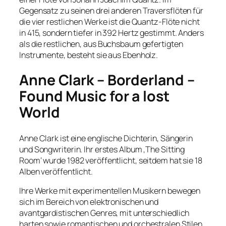
Gegensatz zu seinen drei anderen Traversflöten für
die vier restlichen Werke ist die Quantz-Flöte nicht
in 415, sondern tiefer in 392 Hertz gestimmt. Anders
als die restlichen, aus Buchsbaum gefertigten
Instrumente, besteht sie aus Ebenholz.
Anne Clark – Borderland –
Found Music for a lost
World
Anne Clark ist eine englische Dichterin, Sängerin
und Songwriterin. Ihr erstes Album ‚The Sitting
Room‘ wurde 1982 veröffentlicht, seitdem hat sie 18
Alben veröffentlicht.
Ihre Werke mit experimentellen Musikern bewegen
sich im Bereich von elektronischen und
avantgardistischen Genres, mit unterschiedlich
harten sowie romantischen und orchestralen Stilen.