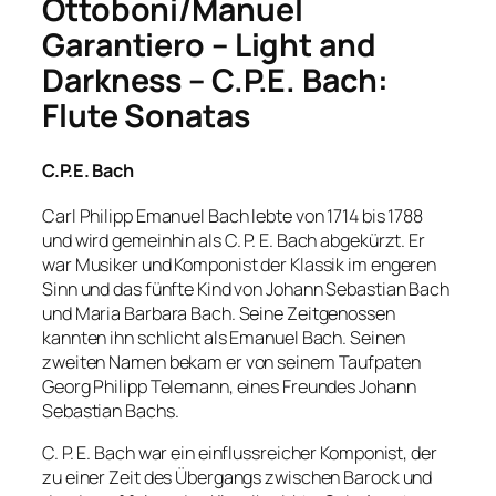
Ottoboni/Manuel
Garantiero – Light and
Darkness – C.P.E. Bach:
Flute Sonatas
C.P.E. Bach
Carl Philipp Emanuel Bach lebte von 1714 bis 1788
und wird gemeinhin als C. P. E. Bach abgekürzt. Er
war Musiker und Komponist der Klassik im engeren
Sinn und das fünfte Kind von Johann Sebastian Bach
und Maria Barbara Bach. Seine Zeitgenossen
kannten ihn schlicht als Emanuel Bach. Seinen
zweiten Namen bekam er von seinem Taufpaten
Georg Philipp Telemann, eines Freundes Johann
Sebastian Bachs.
C. P. E. Bach war ein einflussreicher Komponist, der
zu einer Zeit des Übergangs zwischen Barock und