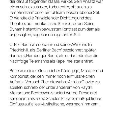
der darauf folgenden Klassik wirkte. Sein Ansatz war
ein ausdrucksstarker, turbulenter, oft auch als
‚empfindsam‘ oder ‚einfühlsam‘ beschriebener Stil.
Er wandte die Prinzipien der Dichtung und des
Theaters auf musikalische Strukturen an. Seine
Dynamik steht im bewussten Kontrast zum damals
angesagten, sogenannten galanten Stil.
C. P. E. Bach wurde während seines Wirkens für
Friedrich II. als ‚Berliner Bach‘ bezeichnet, später
dann als ‚Hamburger Bach‘, als er dort nämlich die
Nachfolge Telemanns als Kapellmeister antrat.
Bach war ein einflussreicher Pädagoge, Musiker und
Komponist, der den immer noch einflussreichen
Aufsatz ‚Versuch über die wahre Art das Clavier zu
spielen‘ schrieb, der unter anderem von Haydn,
Mozart und Beethoven studiert wurde. Diese drei
sahen sich als seine Schüler. Er hatte maßgeblichen
Einfluss auf alles Musikalische, was nach ihm kam.