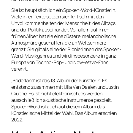
Sie ist hauptsächlich ein Spoken-Word-Künstlerin.
Viele ihrer Texte setzen sich kritisch mit den
Unvollkommenheiten der Menschheit, des Alltags
und der Politik auseinander. Vor allem auf ihren
frühen Alben hat sie eine düstere, melancholische
Atmosphäre geschaffen, die an Weltschmerz
grenzt. Sie gilt als eine der Pionierinnen des Spoken-
Word-Musikgenres und wird insbesondere in ganz
Europa von Techno-Pop- und New-Wave-Fans
verehrt.
‚Boderland‘ ist das 18. Album der Künstlerin. Es
entstand zusammen mit Ulla Van Daelen und Justin
Ciuche. Es ist nicht elektronisch, es werden
ausschließlich akustische Instrumente gespielt.
Spoken-Word ist auch auf diesem Album das
künstlerische Mittel der Wahl. Das Album erschien
2022.