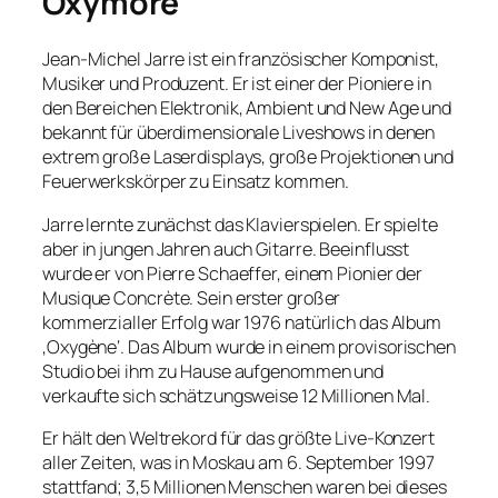
Oxymore
Jean-Michel Jarre ist ein französischer Komponist,
Musiker und Produzent. Er ist einer der Pioniere in
den Bereichen Elektronik, Ambient und New Age und
bekannt für überdimensionale Liveshows in denen
extrem große Laserdisplays, große Projektionen und
Feuerwerkskörper zu Einsatz kommen.
Jarre lernte zunächst das Klavierspielen. Er spielte
aber in jungen Jahren auch Gitarre. Beeinflusst
wurde er von Pierre Schaeffer, einem Pionier der
Musique Concrète. Sein erster großer
kommerzialler Erfolg war 1976 natürlich das Album
‚Oxygène‘. Das Album wurde in einem provisorischen
Studio bei ihm zu Hause aufgenommen und
verkaufte sich schätzungsweise 12 Millionen Mal.
Er hält den Weltrekord für das größte Live-Konzert
aller Zeiten, was in Moskau am 6. September 1997
stattfand; 3,5 Millionen Menschen waren bei dieses