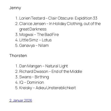
Jenny
Lorien Testard – Clair Obscure: Expidition 33
Clarice Jensen – In Holiday Clothing, out of the
great Darkness
Mogwai – The Bad Fire
Little Simz – Lotus
Ganavya – Nilam
Thorsten
Dan Mangan – Natural Light
Richard Dwason – End of the Middle
Swans – Birthing
IQ – Dominion
Kreisky – Adieu Unstereblichkeit
2. Januar 2026