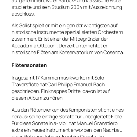
aufgenommen, wo er Barock- und klassische Flöte
studierte und sein Studium 2004 mit Auszeichnung
abschloss.
Als Solist spielt er mit einigen der wichtigsten auf
historische Instrumente spezialisierten Orchestern
zusammen. Er ist einer der Mitbegründer der
Accademia Ottoboni. Derzeit unterrichtet er
historische Flöten am Konservatorium von Cosenza.
Flötensonaten
Insgesamt 17 Kammermusikwerke mit Solo-
Traversflöte hat Carl Philipp Emanuel Bach
geschrieben. Ein knappes Drittel davon ist auf
diesem Album zu hören.
Aus den Flötenwerken des Komponisten sticht eines
heraus: seine einzige Sonate für unbegleitete Flöte.
Für diese Sonate in a-Moll hat Manuel Granatiero
extra ein neues Instrument erworben, den Nachbau
einer Flöte von Johann Joachim Quantz. Im