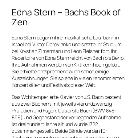
Edna Stern – Bachs Book of
Zen
Edna Stern begann ihre musikalische Laufbahn in
Israel bei Viktor Derevianko und setzte ihr Studium
bei Krystian Zimerman und Leon Fleisher fort. Ihr
Repertoire von Edna Stern reicht von Bach bis Berio.
Ihre Aufnahmen werden von Kritikern hoch gelobt.
Sie erhielte entsprechend auch schon einige
Auszeichnungen. Sie spielte in vielen renommierten
Konzertsälen und Festivals dieser Welt.
Das Wohltemperierte Klavier von J.S. Bach besteht
aus zwei Büchern, mit jeweils vierundzwanzig
Präludien und Fugen. Das erste Buch (BWV 846-
869) und Gegenstand der vorliegenden Aufnahme
ist dreihundert Jahre alt und wurde 1722
zusammengestellt. Beide Bände wurden für
Tasteninstrumente geschrieben, eine allgemeine