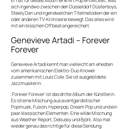
Er hat für dieses Album eine Art Pop entwickelt, was
sich irgendwo zwischen den Düsseldorf Düsterboys,
Steely Dan und irgendwelchen Titelmelodien der ein
oder anderen TV-Krimiserie bewegt. Das alles wird
mit ein bisschen Offbeat angereichert.
Genevieve Artadi – Forever
Forever
Genevieve Artadi kennt man vielleicht am ehesten
vom amerikanischen Elektro-Duo Knower
zusammen mit Louis Cole. Sie ist ausgebildete
Jazzmusikerin.
‚Forever Forever‘ ist das dritte Album der Künstlerin.
Es ist eine Mischung aus avantgardistischer
Popmusik, Fusion, Hyperpop, Dream Pop und und ein
paar klassischen Elementen. Eine wilde Mischung
aus Weather Report, Debussy und Björk. Also mal
wieder genau das richtige für diese Sendung.