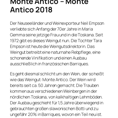
Monte Antico – Monte
Antico 2018
Der Neuseeländer und Weinexporteur Neil Empson
verliebte sich Anfang der 70er Jahre in Maria
Gemma seine jetzige Frau und in die Toskana. Seit
1972 gibt es dieses Weingut nun. Die Tochter Tara
Empson ist heute die Weingutsdirektorin. Das
Weingut betreibt eine naturnahe Rebpflege, eine
schonende Vinifikation und einen Ausbau
ausschließlich in französischen Barriques.
Es geht diesmal schlicht um den Wein, der so heißt
wie das Weingut: Monte Antico. Der Wein wird
bereits seit ca. 50 Jahren gemacht. Die Trauben
kommen aus verschiedenen Weinbergen in der
nördlichen Toskana, von kalkhaltigen Lehmböden.
Der Ausbau geschieht für 1,5 Jahre überwiegend in
gebrauchten großen slawonischen Botti und zu
ungefähr 20% in Barriques, wovon ein Teil neu ist.