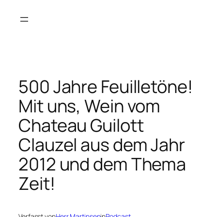
Zum
Inhalt
springen
500 Jahre Feuilletöne!
Mit uns, Wein vom
Chateau Guilott
Clauzel aus dem Jahr
2012 und dem Thema
Zeit!
Verfasst von
Herr Martinsen
in
Podcast