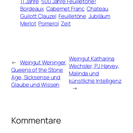
11 Jahre
500 Jahre Feuilletöne!
Bordeaux
Cabernet Franc
Chateau
Guilott Clauzel
Feuilletöne
Jubiläum
Merlot
Pomerol
Zeit
Weingut Katharina
←
Weingut Weninger,
Wechsler, PJ Harvey,
Queens of the Stone
Malinda und
Age, Sicksense und
künstliche Intelligenz
Glaube und Wissen
→
Kommentare