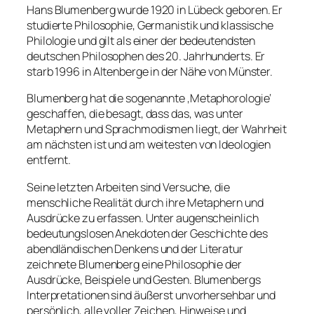
Hans Blumenberg wurde 1920 in Lübeck geboren. Er
studierte Philosophie, Germanistik und klassische
Philologie und gilt als einer der bedeutendsten
deutschen Philosophen des 20. Jahrhunderts. Er
starb 1996 in Altenberge in der Nähe von Münster.
Blumenberg hat die sogenannte ‚Metaphorologie‘
geschaffen, die besagt, dass das, was unter
Metaphern und Sprachmodismen liegt, der Wahrheit
am nächsten ist und am weitesten von Ideologien
entfernt.
Seine letzten Arbeiten sind Versuche, die
menschliche Realität durch ihre Metaphern und
Ausdrücke zu erfassen. Unter augenscheinlich
bedeutungslosen Anekdoten der Geschichte des
abendländischen Denkens und der Literatur
zeichnete Blumenberg eine Philosophie der
Ausdrücke, Beispiele und Gesten. Blumenbergs
Interpretationen sind äußerst unvorhersehbar und
persönlich, alle voller Zeichen, Hinweise und