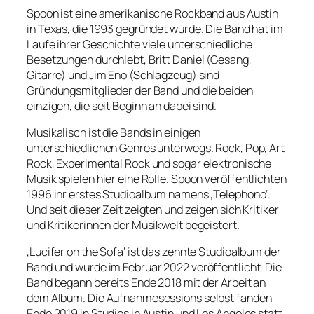
Spoon ist eine amerikanische Rockband aus Austin
in Texas, die 1993 gegründet wurde. Die Band hat im
Laufe ihrer Geschichte viele unterschiedliche
Besetzungen durchlebt, Britt Daniel (Gesang,
Gitarre) und Jim Eno (Schlagzeug) sind
Gründungsmitglieder der Band und die beiden
einzigen, die seit Beginn an dabei sind.
Musikalisch ist die Bands in einigen
unterschiedlichen Genres unterwegs. Rock, Pop, Art
Rock, Experimental Rock und sogar elektronische
Musik spielen hier eine Rolle. Spoon veröffentlichten
1996 ihr erstes Studioalbum namens ‚Telephono‘.
Und seit dieser Zeit zeigten und zeigen sich Kritiker
und Kritikerinnen der Musikwelt begeistert.
‚Lucifer on the Sofa‘ ist das zehnte Studioalbum der
Band und wurde im Februar 2022 veröffentlicht. Die
Band begann bereits Ende 2018 mit der Arbeit an
dem Album. Die Aufnahmesessions selbst fanden
Ende 2019 in Studios in Austin und Los Angeles statt.