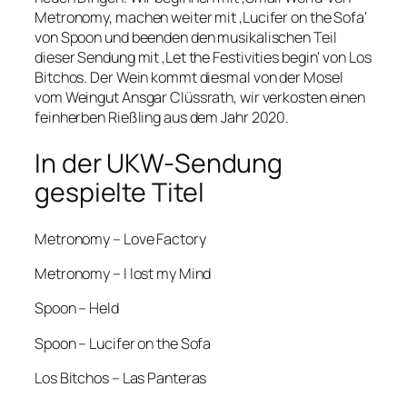
Metronomy, machen weiter mit ‚Lucifer on the Sofa‘
von Spoon und beenden den musikalischen Teil
dieser Sendung mit ‚Let the Festivities begin‘ von Los
Bitchos. Der Wein kommt diesmal von der Mosel
vom Weingut Ansgar Clüssrath, wir verkosten einen
feinherben Rießling aus dem Jahr 2020.
In der UKW-Sendung
gespielte Titel
Metronomy – Love Factory
Metronomy – I lost my Mind
Spoon – Held
Spoon – Lucifer on the Sofa
Los Bitchos – Las Panteras