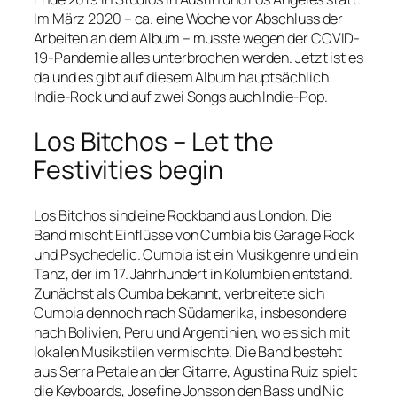
Im März 2020 – ca. eine Woche vor Abschluss der
Arbeiten an dem Album – musste wegen der COVID-
19-Pandemie alles unterbrochen werden. Jetzt ist es
da und es gibt auf diesem Album hauptsächlich
Indie-Rock und auf zwei Songs auch Indie-Pop.
Los Bitchos – Let the
Festivities begin
Los Bitchos sind eine Rockband aus London. Die
Band mischt Einflüsse von Cumbia bis Garage Rock
und Psychedelic. Cumbia ist ein Musikgenre und ein
Tanz, der im 17. Jahrhundert in Kolumbien entstand.
Zunächst als Cumba bekannt, verbreitete sich
Cumbia dennoch nach Südamerika, insbesondere
nach Bolivien, Peru und Argentinien, wo es sich mit
lokalen Musikstilen vermischte. Die Band besteht
aus Serra Petale an der Gitarre, Agustina Ruiz spielt
die Keyboards, Josefine Jonsson den Bass und Nic