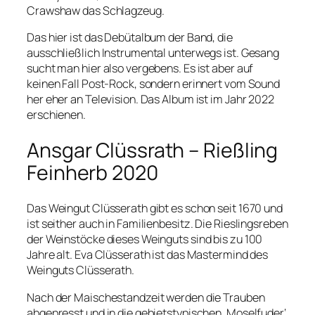
Crawshaw das Schlagzeug.
Das hier ist das Debütalbum der Band, die
ausschließlich Instrumental unterwegs ist. Gesang
sucht man hier also vergebens. Es ist aber auf
keinen Fall Post-Rock, sondern erinnert vom Sound
her eher an Television. Das Album ist im Jahr 2022
erschienen.
Ansgar Clüssrath – Rießling
Feinherb 2020
Das Weingut Clüsserath gibt es schon seit 1670 und
ist seither auch in Familienbesitz. Die Rieslingsreben
der Weinstöcke dieses Weinguts sind bis zu 100
Jahre alt. Eva Clüsserath ist das Mastermind des
Weinguts Clüsserath.
Nach der Maischestandzeit werden die Trauben
abgepresst und in die gebietstypischen ‚Moselfuder‘