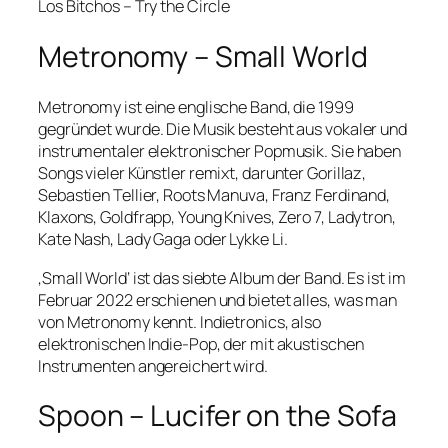
Los Bitchos – Try the Circle
Metronomy – Small World
Metronomy ist eine englische Band, die 1999
gegründet wurde. Die Musik besteht aus vokaler und
instrumentaler elektronischer Popmusik. Sie haben
Songs vieler Künstler remixt, darunter Gorillaz,
Sebastien Tellier, Roots Manuva, Franz Ferdinand,
Klaxons, Goldfrapp, Young Knives, Zero 7, Ladytron,
Kate Nash, Lady Gaga oder Lykke Li.
‚Small World‘ ist das siebte Album der Band. Es ist im
Februar 2022 erschienen und bietet alles, was man
von Metronomy kennt. Indietronics, also
elektronischen Indie-Pop, der mit akustischen
Instrumenten angereichert wird.
Spoon – Lucifer on the Sofa