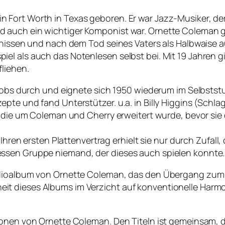
Fort Worth in Texas geboren. Er war Jazz-Musiker, der 
auch ein wichtiger Komponist war. Ornette Coleman gilt
tnissen und nach dem Tod seines Vaters als Halbwaise au
iel als auch das Notenlesen selbst bei. Mit 19 Jahren
liehen.
fsjobs durch und eignete sich 1950 wiederum im Selbsts
pte und fand Unterstützer. u.a. in Billy Higgins (Schla
n, die um Coleman und Cherry erweitert wurde, bevor si
 Ihren ersten Plattenvertrag erhielt sie nur durch Zufall
ssen Gruppe niemand, der dieses auch spielen konnte.
udioalbum von Ornette Coleman, das den Übergang zum F
 dieses Albums im Verzicht auf konventionelle Harmoni
ionen von Ornette Coleman. Den Titeln ist gemeinsam, d