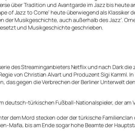
rse über Tradition und Avantgarde im Jazz bis heute a
Shape of Jazz to Come‘ heute überwiegend als Klassike
lben der Musikgeschichte, auch außerhalb des Jazz‘. Or
 gesetzt und Musikgeschichte geschrieben.
erie des Streaminganbieters Netflix und nach Dark die z
egie von Christian Alvart und Produzent Sigi Kamml. In 
nn, das gegen die Verbrechen der Berliner Unterwelt den
 deutsch-türkischen Fußball-Nationalspieler, der am V
inter dem Mord stecken oder der türkische Familienclan
sen-Mafia, bis am Ende sogar hohe Beamte der Hauptstad