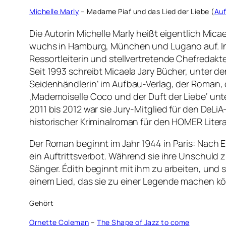
Michelle Marly
– Madame Piaf und das Lied der Liebe (
Auf
Die Autorin Michelle Marly heißt eigentlich Mic
wuchs in Hamburg, München und Lugano auf. In Mü
Ressortleiterin und stellvertretende Chefredakte
Seit 1993 schreibt Micaela Jary Bücher, unter d
Seidenhändlerin‘ im Aufbau-Verlag, der Roman, d
‚Mademoiselle Coco und der Duft der Liebe‘ unte
2011 bis 2012 war sie Jury-Mitglied für den DeLiA
historischer Kriminalroman für den HOMER Litera
Der Roman beginnt im Jahr 1944 in Paris: Nach 
ein Auftrittsverbot. Während sie ihre Unschuld 
Sänger. Édith beginnt mit ihm zu arbeiten, und 
einem Lied, das sie zu einer Legende machen kön
Gehört
Ornette Coleman
–
The Shape of Jazz to come