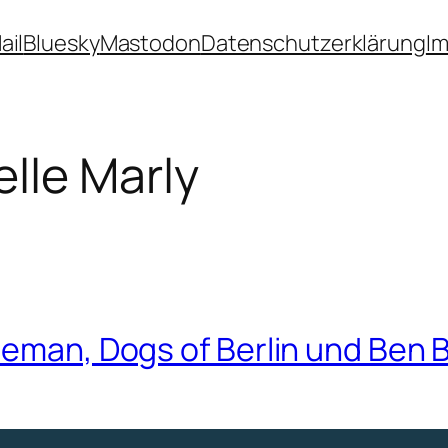
ail
Bluesky
Mastodon
Datenschutzerklärung
I
lle Marly
leman, Dogs of Berlin und Ben B