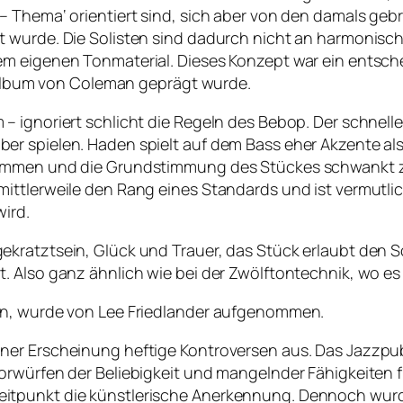
– Thema‘ orientiert sind, sich aber von den damals ge
ht wurde. Die Solisten sind dadurch nicht an harmoni
m eigenen Tonmaterial. Dieses Konzept war ein entschei
s Album von Coleman geprägt wurde.
– ignoriert schlicht die Regeln des Bebop. Der schnell
 spielen. Haden spielt auf dem Bass eher Akzente als d
enommen und die Grundstimmung des Stückes schwankt 
ittlerweile den Rang eines Standards und ist vermutli
ird.
ekratztsein, Glück und Trauer, das Stück erlaubt den 
. Also ganz ähnlich wie bei der Zwölftontechnik, wo e
an, wurde von Lee Friedlander aufgenommen.
er Erscheinung heftige Kontroversen aus. Das Jazzpubl
orwürfen der Beliebigkeit und mangelnder Fähigkeiten 
itpunkt die künstlerische Anerkennung. Dennoch wurd