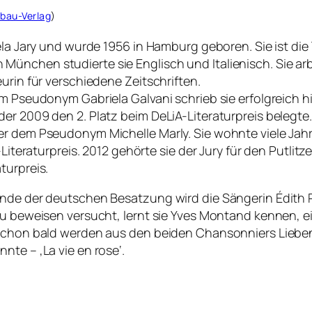
bau-Verlag
)
aela Jary und wurde 1956 in Hamburg geboren. Sie ist di
nchen studierte sie Englisch und Italienisch. Sie arbe
urin für verschiedene Zeitschriften.
em Pseudonym Gabriela Galvani schrieb sie erfolgreich h
er 2009 den 2. Platz beim DeLiA-Literaturpreis belegte
r dem Pseudonym Michelle Marly. Sie wohnte viele Jahre
-Literaturpreis. 2012 gehörte sie der Jury für den Putlitz
turpreis.
Ende der deutschen Besatzung wird die Sängerin Édith P
zu beweisen versucht, lernt sie Yves Montand kennen, e
schon bald werden aus den beiden Chansonniers Liebende
nte – ‚La vie en rose‘.