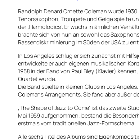
Randolph Denard Ornette Coleman wurde 1930 in 
Tenorsaxophon, Trompete und Geige spielte und 
der ‚Harmolodics‘. Er wuchs in ärmlichen Verhäl
brachte sich von nun an sowohl das Saxophonsp
Rassendiskriminierung im Süden der USA zu entf
In Los Angeles schlug er sich zunächst mit Hil
entwickelte er auch eigenen musikalischen Konze
1958 in der Band von Paul Bley (Klavier) kenne
Quartet wurde.
Die Band spielte in kleinen Clubs in Los Angeles.
Colemans Arrangements. Sie fand aber außer de
‚The Shape of Jazz to Come‘ ist das zweite St
Mai 1959 aufgenommen, bestand die Besonderheit
erstmals vom traditionellen Jazz-Formschema.
Alle sechs Titel des Albums sind Eigenkomposit