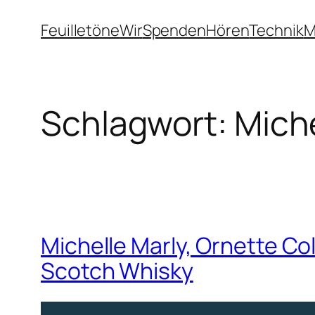
Zum
Feuilletöne
Wir
Spenden
Hören
Technik
M
Inhalt
springen
Schlagwort:
Miche
Michelle Marly, Ornette Co
Scotch Whisky