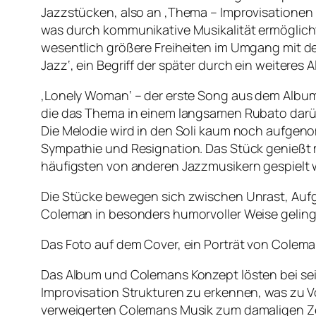
Jazzstücken, also an ‚Thema – Improvisationen 
was durch kommunikative Musikalität ermöglic
wesentlich größere Freiheiten im Umgang mit de
Jazz‘, ein Begriff der später durch ein weitere
‚Lonely Woman‘ – der erste Song aus dem Album 
die das Thema in einem langsamen Rubato darüber
Die Melodie wird in den Soli kaum noch aufg
Sympathie und Resignation. Das Stück genießt m
häufigsten von anderen Jazzmusikern gespielt w
Die Stücke bewegen sich zwischen Unrast, Aufg
Coleman in besonders humorvoller Weise gelingt
Das Foto auf dem Cover, ein Porträt von Colem
Das Album und Colemans Konzept lösten bei sein
Improvisation Strukturen zu erkennen, was zu V
verweigerten Colemans Musik zum damaligen Ze