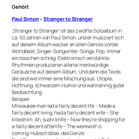
Gehört
Paul Simon
–
Stranger to Stranger
‚Stranger to Stranger‘ ist das zwölfte Soloalbum in
ca. 50 Jahren von Paul Simon, und er musiziert sich
auf diesem Album wacker an allen Genres vorbei.
Worldbeat, Singer-Songwriter-Songs, Pop. Immer
ein bisschen schräg. Elektronisch verstärkte
Rhythmen produzieren allerlei merkwürdige
Geräusche auf diesem Album. Und dann die Texte,
die sind wie immer eine Mischung aus: Utopie,
Hoffnung, schwarzem Humor und wahnsinnig guter
Beobachtung.
Beispiel:
Milwaukee man led a fairly decent life – Made a
fairly decent living, had a fairly decent wife – She
killed him. Ah, sushi knife – Now they’re shopping for
a fairly decent afterlife – The werewolf is
coming. Hübsch böse, das Ganze.