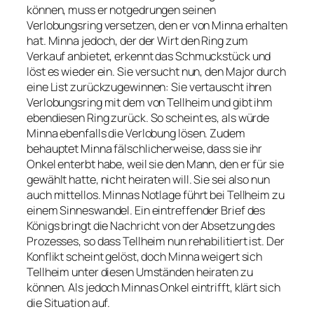
können, muss er notgedrungen seinen
Verlobungsring versetzen, den er von Minna erhalten
hat. Minna jedoch, der der Wirt den Ring zum
Verkauf anbietet, erkennt das Schmuckstück und
löst es wieder ein. Sie versucht nun, den Major durch
eine List zurückzugewinnen: Sie vertauscht ihren
Verlobungsring mit dem von Tellheim und gibt ihm
ebendiesen Ring zurück. So scheint es, als würde
Minna ebenfalls die Verlobung lösen. Zudem
behauptet Minna fälschlicherweise, dass sie ihr
Onkel enterbt habe, weil sie den Mann, den er für sie
gewählt hatte, nicht heiraten will. Sie sei also nun
auch mittellos. Minnas Notlage führt bei Tellheim zu
einem Sinneswandel. Ein eintreffender Brief des
Königs bringt die Nachricht von der Absetzung des
Prozesses, so dass Tellheim nun rehabilitiert ist. Der
Konflikt scheint gelöst, doch Minna weigert sich
Tellheim unter diesen Umständen heiraten zu
können. Als jedoch Minnas Onkel eintrifft, klärt sich
die Situation auf.