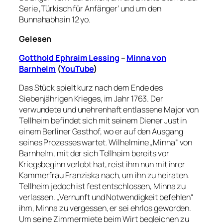
Serie ‚Türkisch für Anfänger‘ und um den
Bunnahabhain 12 yo.
Gelesen
Gotthold Ephraim Lessing
–
Minna von
Barnhelm
(
YouTube
)
Das Stück spielt kurz nach dem Ende des
Siebenjährigen Krieges, im Jahr 1763. Der
verwundete und unehrenhaft entlassene Major von
Tellheim befindet sich mit seinem Diener Just in
einem Berliner Gasthof, wo er auf den Ausgang
seines Prozesses wartet. Wilhelmine „Minna“ von
Barnhelm, mit der sich Tellheim bereits vor
Kriegsbeginn verlobt hat, reist ihm nun mit ihrer
Kammerfrau Franziska nach, um ihn zu heiraten.
Tellheim jedoch ist fest entschlossen, Minna zu
verlassen. „Vernunft und Notwendigkeit befehlen“
ihm, Minna zu vergessen, er sei ehrlos geworden.
Um seine Zimmermiete beim Wirt begleichen zu