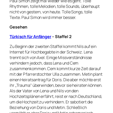
Paul Simon zeigt mal wieder wie es geht. Tolle
Rhythmen, tolle Melodien, tolle Sounds, überhaupt
nicht von gestern, von heute. Tolle Songs, tolle
Texte. Paul Simon wird immer besser.
Gesehen
Türkisch für Anfänger
– Staffel 2
Zu Beginn der zweiten Staffel kommt Nils auf ein
Internat für Hochbegabte in der Schweiz. Lena
trennt sich von Axel. Einige Missverständnisse
verhindern jedoch, dass Lena und Cem
zusammenkommen. Cem kommt kurze Zeit darauf
mit der Pfarrerstochter Ulla zusammen. Metin plant
einen Heiratsantrag für Doris. Die aber möchte erst
ihr „Trauma“ überwinden, bevor sie heiraten können.
Als der Vater von Lena und Nils von den
Hochzeitsplänen erfährt, reist er nach Deutschland,
um die Hochzeit zu verhindern. Er sabotiert die
Beziehung von Doris und Metin. Schließlich
vermählt er aber Doris und Metin schamanisch.