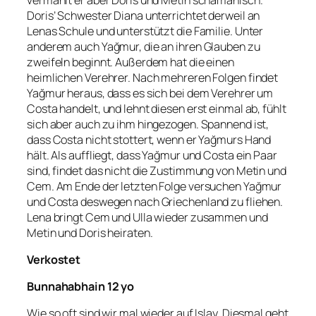
Doris’ Schwester Diana unterrichtet derweil an
Lenas Schule und unterstützt die Familie. Unter
anderem auch Yağmur, die an ihren Glauben zu
zweifeln beginnt. Außerdem hat die einen
heimlichen Verehrer. Nach mehreren Folgen findet
Yağmur heraus, dass es sich bei dem Verehrer um
Costa handelt, und lehnt diesen erst einmal ab, fühlt
sich aber auch zu ihm hingezogen. Spannend ist,
dass Costa nicht stottert, wenn er Yağmurs Hand
hält. Als auffliegt, dass Yağmur und Costa ein Paar
sind, findet das nicht die Zustimmung von Metin und
Cem. Am Ende der letzten Folge versuchen Yağmur
und Costa deswegen nach Griechenland zu fliehen.
Lena bringt Cem und Ulla wieder zusammen und
Metin und Doris heiraten.
Verkostet
Bunnahabhain 12 yo
Wie so oft sind wir mal wieder auf Islay. Diesmal geht