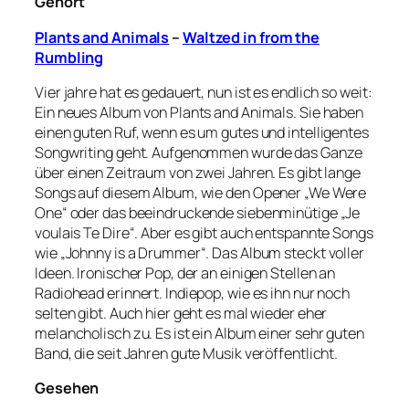
Gehört
Plants and Animals
–
Waltzed in from the
Rumbling
Vier jahre hat es gedauert, nun ist es endlich so weit:
Ein neues Album von Plants and Animals. Sie haben
einen guten Ruf, wenn es um gutes und intelligentes
Songwriting geht. Aufgenommen wurde das Ganze
über einen Zeitraum von zwei Jahren. Es gibt lange
Songs auf diesem Album, wie den Opener „We Were
One“ oder das beeindruckende siebenminütige „Je
voulais Te Dire“. Aber es gibt auch entspannte Songs
wie „Johnny is a Drummer“. Das Album steckt voller
Ideen. Ironischer Pop, der an einigen Stellen an
Radiohead erinnert. Indiepop, wie es ihn nur noch
selten gibt. Auch hier geht es mal wieder eher
melancholisch zu. Es ist ein Album einer sehr guten
Band, die seit Jahren gute Musik veröffentlicht.
Gesehen