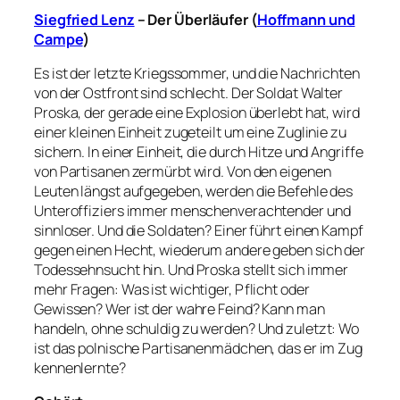
Siegfried Lenz
– Der Überläufe
r (
Hoffmann und
Campe
)
Es ist der letzte Kriegssommer, und die Nachrichten
von der Ostfront sind schlecht. Der Soldat Walter
Proska, der gerade eine Explosion überlebt hat, wird
einer kleinen Einheit zugeteilt um eine Zuglinie zu
sichern. In einer Einheit, die durch Hitze und Angriffe
von Partisanen zermürbt wird. Von den eigenen
Leuten längst aufgegeben, werden die Befehle des
Unteroffiziers immer menschenverachtender und
sinnloser. Und die Soldaten? Einer führt einen Kampf
gegen einen Hecht, wiederum andere geben sich der
Todessehnsucht hin. Und Proska stellt sich immer
mehr Fragen: Was ist wichtiger, Pflicht oder
Gewissen? Wer ist der wahre Feind? Kann man
handeln, ohne schuldig zu werden? Und zuletzt: Wo
ist das polnische Partisanenmädchen, das er im Zug
kennenlernte?