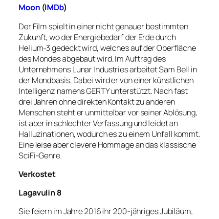
Moon
(
IMDb
)
Der Film spielt in einer nicht genauer bestimmten
Zukunft, wo der Energiebedarf der Erde durch
Helium-3 gedeckt wird, welches auf der Oberfläche
des Mondes abgebaut wird. Im Auftrag des
Unternehmens Lunar Industries arbeitet Sam Bell in
der Mondbasis. Dabei wird er von einer künstlichen
Intelligenz namens GERTY unterstützt. Nach fast
drei Jahren ohne direkten Kontakt zu anderen
Menschen steht er unmittelbar vor seiner Ablösung,
ist aber in schlechter Verfassung und leidet an
Halluzinationen, wodurch es zu einem Unfall kommt.
Eine leise aber clevere Hommage an das klassische
SciFi-Genre.
Verkostet
Lagavulin 8
Sie feiern im Jahre 2016 ihr 200-jähriges Jubiläum,