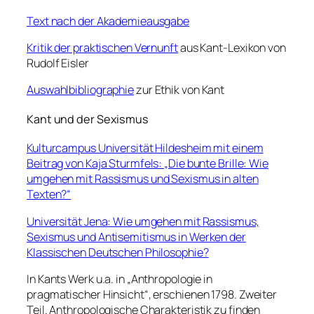
Text nach der Akademieausgabe
Kritik der praktischen Vernunft
aus Kant-Lexikon von
Rudolf Eisler
Auswahlbibliographie
zur Ethik von Kant
Kant und der Sexismus
Kulturcampus Universität Hildesheim mit einem
Beitrag von Kaja Sturmfels: „Die bunte Brille: Wie
umgehen mit Rassismus und Sexismus in alten
Texten?“
Universität Jena: Wie umgehen mit Rassismus,
Sexismus und Antisemitismus in Werken der
Klassischen Deutschen Philosophie?
In Kants Werk u.a. in „Anthropologie in
pragmatischer Hinsicht“, erschienen 1798. Zweiter
Teil. Anthropologische Charakteristik zu finden