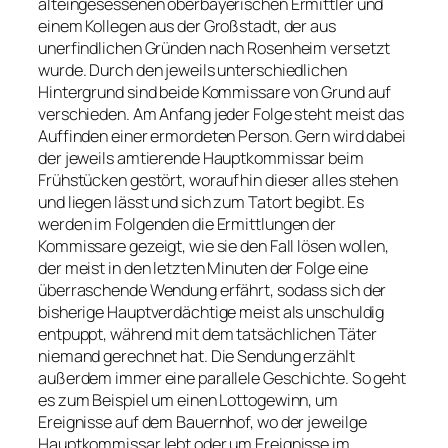
alteingesessenen oberbayerischen Ermittler und
einem Kollegen aus der Großstadt, der aus
unerfindlichen Gründen nach Rosenheim versetzt
wurde. Durch den jeweils unterschiedlichen
Hintergrund sind beide Kommissare von Grund auf
verschieden. Am Anfang jeder Folge steht meist das
Auffinden einer ermordeten Person. Gern wird dabei
der jeweils amtierende Hauptkommissar beim
Frühstücken gestört, woraufhin dieser alles stehen
und liegen lässt und sich zum Tatort begibt. Es
werden im Folgenden die Ermittlungen der
Kommissare gezeigt, wie sie den Fall lösen wollen,
der meist in den letzten Minuten der Folge eine
überraschende Wendung erfährt, sodass sich der
bisherige Hauptverdächtige meist als unschuldig
entpuppt, während mit dem tatsächlichen Täter
niemand gerechnet hat. Die Sendung erzählt
außerdem immer eine parallele Geschichte. So geht
es zum Beispiel um einen Lottogewinn, um
Ereignisse auf dem Bauernhof, wo der jeweilge
Hauptkommissar lebt oder um Ereignisse im