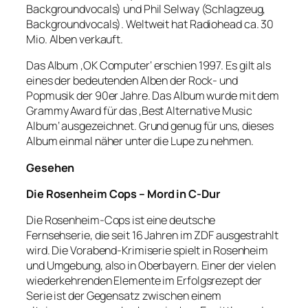
Backgroundvocals) und Phil Selway (Schlagzeug,
Backgroundvocals). Weltweit hat Radiohead ca. 30
Mio. Alben verkauft.
Das Album ‚OK Computer‘ erschien 1997. Es gilt als
eines der bedeutenden Alben der Rock- und
Popmusik der 90er Jahre. Das Album wurde mit dem
Grammy Award für das ‚Best Alternative Music
Album‘ ausgezeichnet. Grund genug für uns, dieses
Album einmal näher unter die Lupe zu nehmen.
Gesehen
Die Rosenheim Cops – Mord in C-Dur
Die Rosenheim-Cops ist eine deutsche
Fernsehserie, die seit 16 Jahren im ZDF ausgestrahlt
wird. Die Vorabend-Krimiserie spielt in Rosenheim
und Umgebung, also in Oberbayern. Einer der vielen
wiederkehrenden Elemente im Erfolgsrezept der
Serie ist der Gegensatz zwischen einem