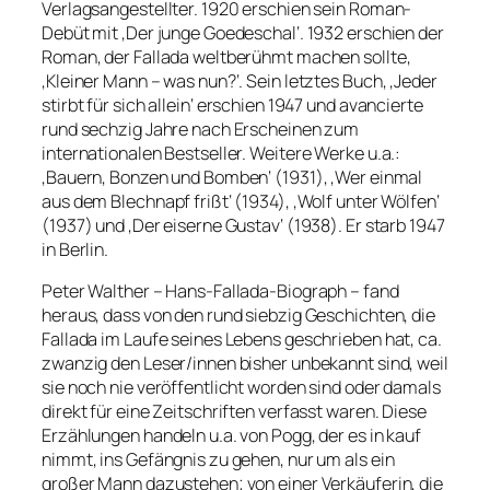
Verlagsangestellter. 1920 erschien sein Roman-
Debüt mit ‚Der junge Goedeschal‘. 1932 erschien der
Roman, der Fallada weltberühmt machen sollte,
‚Kleiner Mann – was nun?‘. Sein letztes Buch, ‚Jeder
stirbt für sich allein‘ erschien 1947 und avancierte
rund sechzig Jahre nach Erscheinen zum
internationalen Bestseller. Weitere Werke u.a.:
‚Bauern, Bonzen und Bomben‘ (1931), ‚Wer einmal
aus dem Blechnapf frißt‘ (1934), ‚Wolf unter Wölfen‘
(1937) und ‚Der eiserne Gustav‘ (1938). Er starb 1947
in Berlin.
Peter Walther – Hans-Fallada-Biograph – fand
heraus, dass von den rund siebzig Geschichten, die
Fallada im Laufe seines Lebens geschrieben hat, ca.
zwanzig den Leser/innen bisher unbekannt sind, weil
sie noch nie veröffentlicht worden sind oder damals
direkt für eine Zeitschriften verfasst waren. Diese
Erzählungen handeln u.a. von Pogg, der es in kauf
nimmt, ins Gefängnis zu gehen, nur um als ein
großer Mann dazustehen; von einer Verkäuferin, die