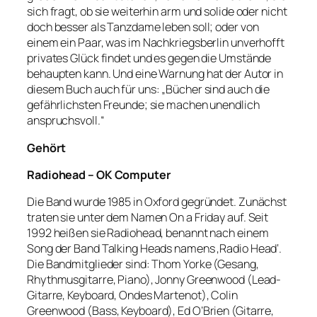
sich fragt, ob sie weiterhin arm und solide oder nicht
doch besser als Tanzdame leben soll; oder von
einem ein Paar, was im Nachkriegsberlin unverhofft
privates Glück findet und es gegen die Umstände
behaupten kann. Und eine Warnung hat der Autor in
diesem Buch auch für uns: „Bücher sind auch die
gefährlichsten Freunde; sie machen unendlich
anspruchsvoll.“
Gehört
Radiohead – OK Computer
Die Band wurde 1985 in Oxford gegründet. Zunächst
traten sie unter dem Namen On a Friday auf. Seit
1992 heißen sie Radiohead, benannt nach einem
Song der Band Talking Heads namens ‚Radio Head‘.
Die Bandmitglieder sind: Thom Yorke (Gesang,
Rhythmusgitarre, Piano), Jonny Greenwood (Lead-
Gitarre, Keyboard, Ondes Martenot), Colin
Greenwood (Bass, Keyboard), Ed O’Brien (Gitarre,