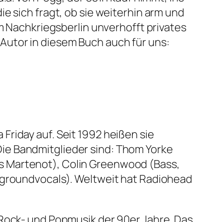
e sich fragt, ob sie weiterhin arm und
im Nachkriegsberlin unverhofft privates
Autor in diesem Buch auch für uns:
riday auf. Seit 1992 heißen sie
ie Bandmitglieder sind: Thom Yorke
s Martenot), Colin Greenwood (Bass,
kgroundvocals). Weltweit hat Radiohead
 Rock- und Popmusik der 90er Jahre. Das