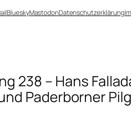
ail
Bluesky
Mastodon
Datenschutzerklärung
I
ng 238 – Hans Fallad
nd Paderborner Pilg