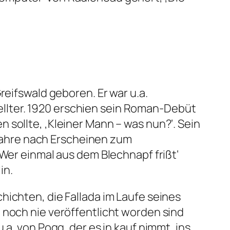
reifswald geboren. Er war u.a.
llter. 1920 erschien sein Roman-Debüt
 sollte, ‚Kleiner Mann – was nun?‘. Sein
g Jahre nach Erscheinen zum
‚Wer einmal aus dem Blechnapf frißt‘
in.
hichten, die Fallada im Laufe seines
 noch nie veröffentlicht worden sind
.a. von Pogg, der es in kauf nimmt, ins