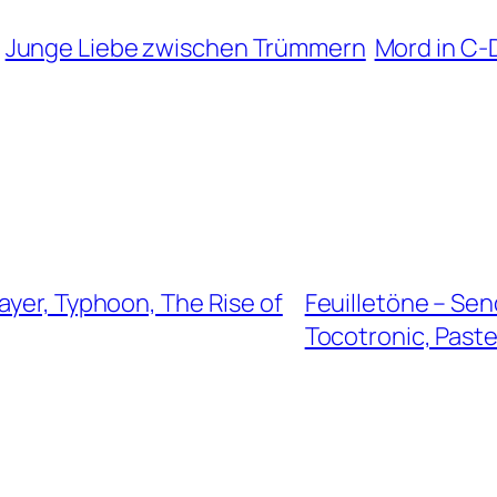
Junge Liebe zwischen Trümmern
Mord in C-
ayer, Typhoon, The Rise of
Feuilletöne – Se
Tocotronic, Past