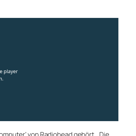
omputer‘ von Radiohead gehört, ‚Die