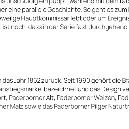
als unschuldig entpuppt, während mit dem ta
r eine parallele Geschichte. So geht es zum
eweilge Hauptkommissar lebt oder um Ereigniss
ist noch, dass in der Serie fast durchgehen
in das Jahr 1852 zurück. Seit 1990 gehört die 
instiegsmarke‘ bezeichnet und das Design ver
rt, Paderborner Alt, Paderborner Weizen, Pad
ner Malz sowie das Paderborner Pilger Naturt