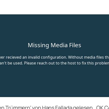
en Trümmern‘ von Hans Fallada gelesen, ‚OK C