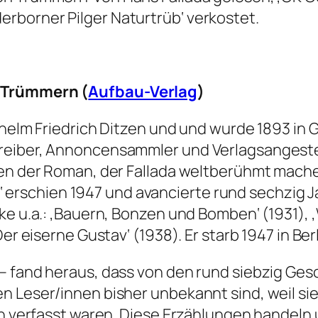
rborner Pilger Naturtrüb‘ verkostet.
n Trümmern (
Aufbau-Verlag
)
lhelm Friedrich Ditzen und und wurde 1893 in G
reiber, Annoncensammler und Verlagsangeste
en der Roman, der Fallada weltberühmt machen
lein‘ erschien 1947 und avancierte rund sechzi
ke u.a.: ‚Bauern, Bonzen und Bomben‘ (1931), 
er eiserne Gustav‘ (1938). Er starb 1947 in Berl
– fand heraus, dass von den rund siebzig Gesc
n Leser/innen bisher unbekannt sind, weil sie
n verfasst waren. Diese Erzählungen handeln u