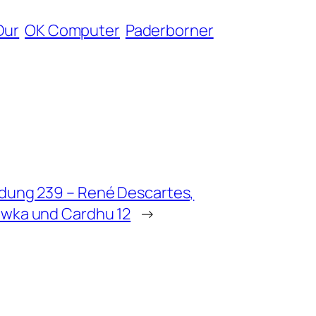
Dur
OK Computer
Paderborner
ndung 239 – René Descartes,
ewka und Cardhu 12
→