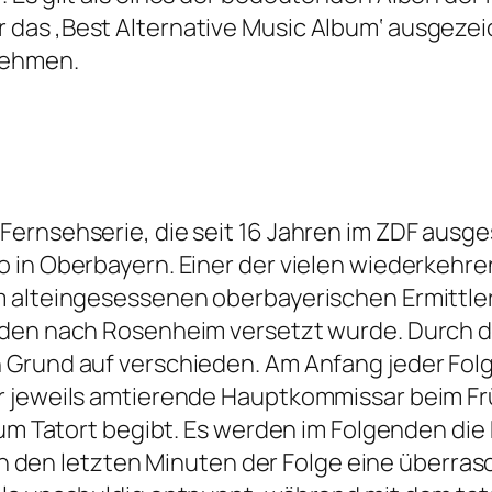
das ‚Best Alternative Music Album‘ ausgezei
nehmen.
ernsehserie, die seit 16 Jahren im ZDF ausges
 in Oberbayern. Einer der vielen wiederkehr
m alteingesessenen oberbayerischen Ermittler
nden nach Rosenheim versetzt wurde. Durch d
Grund auf verschieden. Am Anfang jeder Folg
r jeweils amtierende Hauptkommissar beim Fr
 zum Tatort begibt. Es werden im Folgenden di
t in den letzten Minuten der Folge eine überr