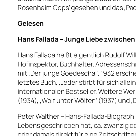
Rosenheim Cops‘ gesehen und das ‚Pade
Gelesen
Hans Fallada – Junge Liebe zwische
Hans Fallada heißt eigentlich Rudolf Wi
Hofinspektor, Buchhalter, Adressensch
mit ‚Der junge Goedeschal‘. 1932 erschi
letztes Buch, ‚Jeder stirbt für sich al
internationalen Bestseller. Weitere Wer
(1934), ‚Wolf unter Wölfen‘ (1937) und ‚D
Peter Walther – Hans-Fallada-Biograph 
Lebens geschrieben hat, ca. zwanzig de
oder damals direkt für eine Zeitschrifte