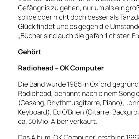
Gefängnis zu gehen, nur um als ein groß
solide oder nicht doch besser als Tanzd
Glück findet und es gegen die Umständ
„Bücher sind auch die gefährlichsten F
Gehört
Radiohead – OK Computer
Die Band wurde 1985 in Oxford gegründe
Radiohead, benannt nach einem Song de
(Gesang, Rhythmusgitarre, Piano), Jon
Keyboard), Ed O’Brien (Gitarre, Backgr
ca. 30 Mio. Alben verkauft.
Das Album ‚OK Computer‘ erschien 1997.