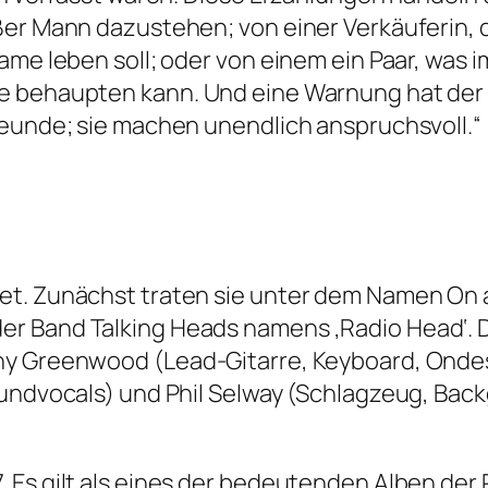
er Mann dazustehen; von einer Verkäuferin, di
ame leben soll; oder von einem ein Paar, was 
e behaupten kann. Und eine Warnung hat der 
reunde; sie machen unendlich anspruchsvoll.“
t. Zunächst traten sie unter dem Namen On a F
r Band Talking Heads namens ‚Radio Head‘. D
ny Greenwood (Lead-Gitarre, Keyboard, Onde
oundvocals) und Phil Selway (Schlagzeug, Bac
 Es gilt als eines der bedeutenden Alben der