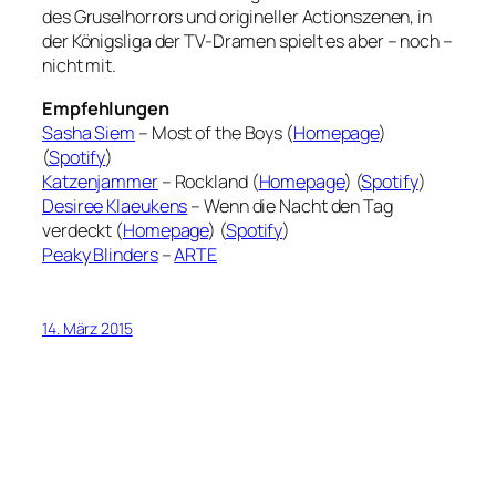
des Gruselhorrors und origineller Actionszenen, in
der Königsliga der TV-Dramen spielt es aber – noch –
nicht mit.
Empfehlungen
Sasha Siem
– Most of the Boys (
Homepage
)
(
Spotify
)
Katzenjammer
– Rockland (
Homepage
) (
Spotify
)
Desiree Klaeukens
– Wenn die Nacht den Tag
verdeckt (
Homepage
) (
Spotify
)
Peaky Blinders
–
ARTE
14. März 2015