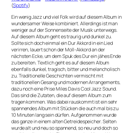
(
Spotify
)
Ein wenig Jazz und viel Folk wird auf diesem Album in
wundersamer Weise kombiniert. Allerdings ist man
weniger auf der Sonnenseite der Musik unterwegs.
Auf diesem Album geht es traurig und dunkel zu.
Sollte sich doch einmal ein Dur Akkord in ein Lied
verirren, lauert schon der Moll-Akkord an der
nächsten Ecke, um dem Spuk des Dur ein jähes Ende
zu bereiten. Textlich geht es auf diesem Album
ebenfalls dunkel, tragisch, bitter und melancholisch
zu. Traditionelle Geschichten vermischt mit
traditionellen Gesang und modernen Arrangements,
dazu noch eine Prise Miles Davis Cool Jazz Sound.
Das sind die Zutaten, die auf diesem Album zum
tragen kommen. Was dabei rauskommt ist ein sehr
spannendes Album mit Stücken die auch mal bis zu
10 Minuten lang sein dürfen. Aufgenommen wurde
das ganze in einem alten Getreidespeicher. Selten
wurde alt und neu so spannend, so neu und doch so