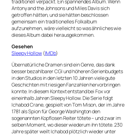
traditionell verpackt. Ein spannendes Album. Wenn
Antony and the Johnsons und Miles Davis sich
getroffen hätten, und sie hätten beschlossen
gemeinsam ein traditionelles Folkalbum
aufzunehmen, wäre vielleicht so was ähnliches wie
dieses Album dabei herausgekommen.
Gesehen
Sleepy Hollow
(
IMDb
)
Übernatürliche Dramen sind ein Genre, das dank
besser bezahlbarer CGI und höheren Serienbudgets
in den Studios in den letzten 10 Jahren viele gute
Geschichten mit riesigen Fanzahlen hervorbringen
konnte. In diesem Kontext entstand bei Fox vor
eineinhalb Jahren Sleepy Hollow. Die Serie folgt
Ichabod Crane, gespielt von Tom Mison, der im Jahre
1781 als Spion für George Washington den
sogenannten Kopflosen Reiter tötete – und zwar im
selben Moment, wo dieser wiederum ihn tötete. 230
Jahre später weilt Ichabod plötzlich wieder unter