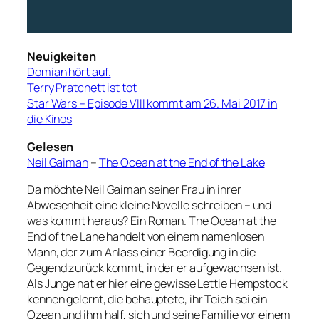
Neuigkeiten
Domian hört auf.
Terry Pratchett ist tot
Star Wars – Episode VIII kommt am 26. Mai 2017 in
die Kinos
Gelesen
Neil Gaiman
–
The Ocean at the End of the Lake
Da möchte Neil Gaiman seiner Frau in ihrer
Abwesenheit eine kleine Novelle schreiben – und
was kommt heraus? Ein Roman. The Ocean at the
End of the Lane handelt von einem namenlosen
Mann, der zum Anlass einer Beerdigung in die
Gegend zurück kommt, in der er aufgewachsen ist.
Als Junge hat er hier eine gewisse Lettie Hempstock
kennen gelernt, die behauptete, ihr Teich sei ein
Ozean und ihm half, sich und seine Familie vor einem