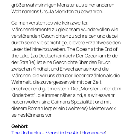
größenwahnsinnigen Monster aus einer anderen
Welt namens Ursula Monkton zu bewahren.
Gaiman versteht es wie kein zweiter,
Märchenelemente zu gleichsam wundervollen wie
verstörenden Geschichten zu schreiben und dabei
durch seine vielschichtige, clevere Erzählweise den
Leser tief hineinzuweben. The Ocean at the End of
the Lake (zu Deutsch einfach: Der Ozean am Ende
der Straße) ist eine Geschichte über den Bruch
zwischen Kindheit und Erwachsensein und die
Märchen, die wir uns darüber lieber erzählen als die
Wahrheit, die zu vergessen wir mit der Zeit
erschreckend gut meistern. Die „Monster unter dem
Kinderbett“, die immer näher sind, als wir es wahr
haben wollen, sind Gaimans Spezialität und mit
diesem Roman legt er ein (weiteres) Meisterwerk
seines Könnens vor.
Gehört
The Unthanks
–
Mount in the Air
(
Homepage
)