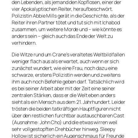
den Lebenden, als jemand den Kopflosen, einer der
vier Apokalyptischen Reiter, heraufbeschwört.
Polizistin Abbie Mills gerät in die Geschichte, als der
Reiter ihren Partner tötet und tut sich mit Ichabod
zusammen, um weitere Morde und – wie könnte es
anders sein – gleich auch das Ende der Welt zu
verhindern.
Die Witze rund um Crane’s veraltetes Weltbild fallen
weniger flach aus als erwartet, auch wenn er sich
zunächst wundert, wie eine Frau, noch dazu eine
schwarze, erstens Polizistin werden und zweitens
ihm auch noch Befehle geben darf. Tatsächlich wird
es bei seiner Arbeit aber mit der Zeit eine seiner
zentralen Stärken, dass er die Welt eben anders
sieht als ein Mensch aus dem 21. Jahrhundert. Leider
trösten die beiden tatkräftigen Hauptfiguren nicht
über den restlichen furchtbar austauschbaren Cast
(Ausnahme: John Cho) und die etwas wirren weil
sehr vollgestopften Drehbücher hinweg. Sleepy
Hollow ist sicherlich ein Augenschmaus für Freunde