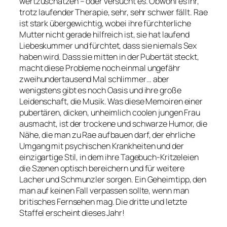
wertzuschätzen – oder versucht es. Obwohl es ihr,
trotz laufender Therapie, sehr, sehr schwer fällt. Rae
ist stark übergewichtig, wobei ihre fürchterliche
Mutter nicht gerade hilfreich ist, sie hat laufend
Liebeskummer und fürchtet, dass sie niemals Sex
haben wird. Dass sie mitten in der Pubertät steckt,
macht diese Probleme noch einmal ungefähr
zweihundertausend Mal schlimmer… aber
wenigstens gibt es noch Oasis und ihre große
Leidenschaft, die Musik. Was diese Memoiren einer
pubertären, dicken, unheimlich coolen jungen Frau
ausmacht, ist der trockene und schwarze Humor, die
Nähe, die man zu Rae aufbauen darf, der ehrliche
Umgang mit psychischen Krankheiten und der
einzigartige Stil, in dem ihre Tagebuch-Kritzeleien
die Szenen optisch bereichern und für weitere
Lacher und Schmunzler sorgen. Ein Geheimtipp, den
man auf keinen Fall verpassen sollte, wenn man
britisches Fernsehen mag. Die dritte und letzte
Staffel erscheint dieses Jahr!