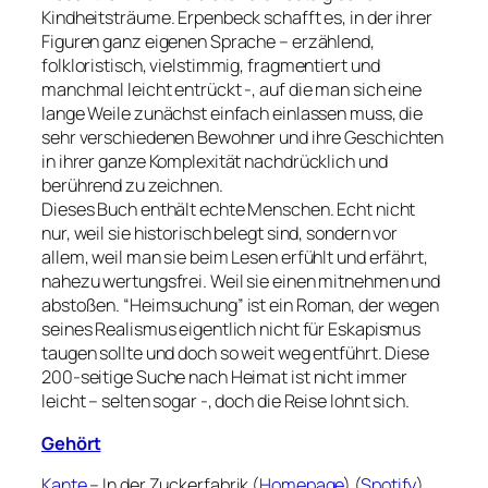
Kindheitsträume. Erpenbeck schafft es, in der ihrer
Figuren ganz eigenen Sprache – erzählend,
folkloristisch, vielstimmig, fragmentiert und
manchmal leicht entrückt -, auf die man sich eine
lange Weile zunächst einfach einlassen muss, die
sehr verschiedenen Bewohner und ihre Geschichten
in ihrer ganze Komplexität nachdrücklich und
berührend zu zeichnen.
Dieses Buch enthält echte Menschen. Echt nicht
nur, weil sie historisch belegt sind, sondern vor
allem, weil man sie beim Lesen erfühlt und erfährt,
nahezu wertungsfrei. Weil sie einen mitnehmen und
abstoßen. “Heimsuchung” ist ein Roman, der wegen
seines Realismus eigentlich nicht für Eskapismus
taugen sollte und doch so weit weg entführt. Diese
200-seitige Suche nach Heimat ist nicht immer
leicht – selten sogar -, doch die Reise lohnt sich.
Gehört
Kante
– In der Zuckerfabrik (
Homepage
) (
Spotify
)