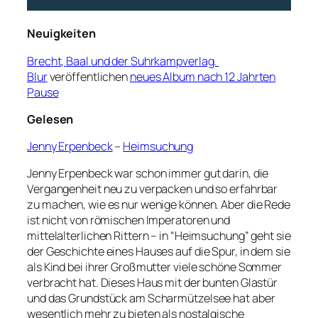
Neuigkeiten
Brecht, Baal und der Suhrkampverlag.
Blur
veröffentlichen
neues Album nach 12 Jahrten
Pause
Gelesen
Jenny Erpenbeck
–
Heimsuchung
Jenny Erpenbeck war schon immer gut darin, die
Vergangenheit neu zu verpacken und so erfahrbar
zu machen, wie es nur wenige können. Aber die Rede
ist nicht von römischen Imperatoren und
mittelalterlichen Rittern – in “Heimsuchung” geht sie
der Geschichte eines Hauses auf die Spur, in dem sie
als Kind bei ihrer Großmutter viele schöne Sommer
verbracht hat. Dieses Haus mit der bunten Glastür
und das Grundstück am Scharmützelsee hat aber
wesentlich mehr zu bieten als nostalgische