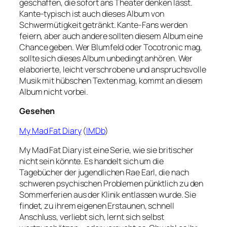
geschaffen, die sofort ans Theater denken lässt.
Kante-typisch ist auch dieses Album von
Schwermütigkeit getränkt. Kante-Fans werden
feiern, aber auch andere sollten diesem Album eine
Chance geben. Wer Blumfeld oder Tocotronic mag,
sollte sich dieses Album unbedingt anhören. Wer
elaborierte, leicht verschrobene und anspruchsvolle
Musik mit hübschen Texten mag, kommt an diesem
Album nicht vorbei.
Gesehen
My Mad Fat Diary
(
IMDb
)
My Mad Fat Diary ist eine Serie, wie sie britischer
nicht sein könnte. Es handelt sich um die
Tagebücher der jugendlichen Rae Earl, die nach
schweren psychischen Problemen pünktlich zu den
Sommerferien aus der Klinik entlassen wurde. Sie
findet, zu ihrem eigenen Erstaunen, schnell
Anschluss, verliebt sich, lernt sich selbst