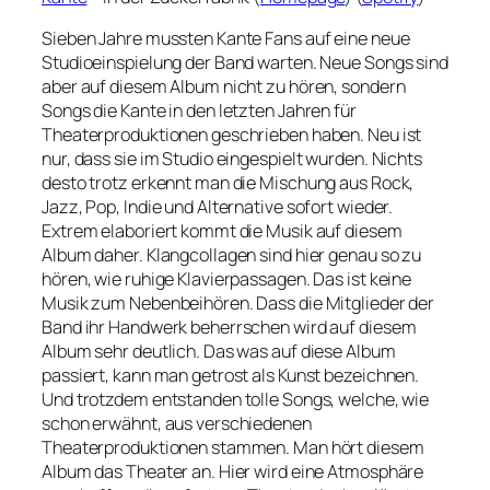
Sieben Jahre mussten Kante Fans auf eine neue
Studioeinspielung der Band warten. Neue Songs sind
aber auf diesem Album nicht zu hören, sondern
Songs die Kante in den letzten Jahren für
Theaterproduktionen geschrieben haben. Neu ist
nur, dass sie im Studio eingespielt wurden. Nichts
desto trotz erkennt man die Mischung aus Rock,
Jazz, Pop, Indie und Alternative sofort wieder.
Extrem elaboriert kommt die Musik auf diesem
Album daher. Klangcollagen sind hier genau so zu
hören, wie ruhige Klavierpassagen. Das ist keine
Musik zum Nebenbeihören. Dass die Mitglieder der
Band ihr Handwerk beherrschen wird auf diesem
Album sehr deutlich. Das was auf diese Album
passiert, kann man getrost als Kunst bezeichnen.
Und trotzdem entstanden tolle Songs, welche, wie
schon erwähnt, aus verschiedenen
Theaterproduktionen stammen. Man hört diesem
Album das Theater an. Hier wird eine Atmosphäre