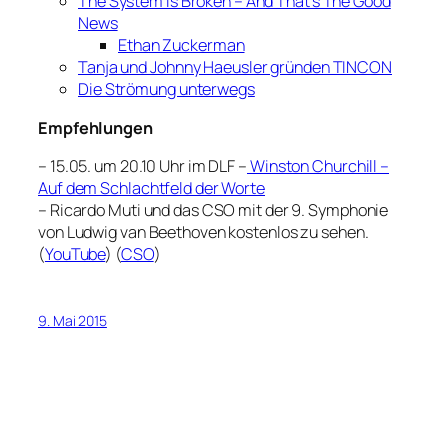
The System Is Broken – And That’s The Good
News
Ethan Zuckerman
Tanja und Johnny Haeusler gründen TINCON
Die Strömung unterwegs
Empfehlungen
– 15.05. um 20.10 Uhr im DLF –
Winston Churchill –
Auf dem Schlachtfeld der Worte
– Ricardo Muti und das CSO mit der 9. Symphonie
von Ludwig van Beethoven kostenlos zu sehen.
(
YouTube
) (
CSO
)
9. Mai 2015