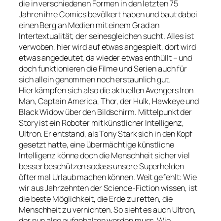
die in verschiedenen Formen in den letzten 75
Jahren ihre Comics bevölkert haben und baut dabei
einen Berg an Medien mit einem Grad an
Intertextualität, der seinesgleichen sucht. Alles ist
verwoben, hier wird auf etwas angespielt, dort wird
etwas angedeutet, da wieder etwas enthüllt – und
doch funktionieren die Filme und Serien auch für
sich allein genommen noch erstaunlich gut.
Hier kämpfen sich also die aktuellen Avengers Iron
Man, Captain America, Thor, der Hulk, Hawkeye und
Black Widow über den Bildschirm. Mittelpunkt der
Story ist ein Roboter mit künstlicher Intelligenz,
Ultron. Er entstand, als Tony Stark sich in den Kopf
gesetzt hatte, eine übermächtige künstliche
Intelligenz könne doch die Menschheit sicher viel
besser beschützen sodass unsere Superhelden
öfter mal Urlaub machen können. Weit gefehlt: Wie
wir aus Jahrzehnten der Science-Fiction wissen, ist
die beste Möglichkeit, die Erde zu retten, die
Menschheit zu vernichten. So sieht es auch Ultron,
der nun also aufgehalten werden muss. Wie