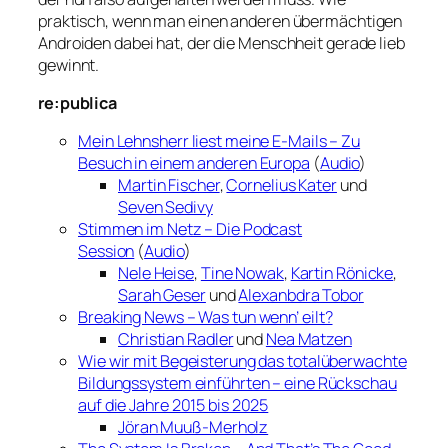
praktisch, wenn man einen anderen übermächtigen
Androiden dabei hat, der die Menschheit gerade lieb
gewinnt.
re:publica
Mein Lehnsherr liest meine E-Mails – Zu
Besuch in einem anderen Europa
(
Audio
)
Martin Fischer
,
Cornelius Kater
und
Seven Sedivy
Stimmen im Netz – Die Podcast
Session
(
Audio
)
Nele Heise
,
Tine Nowak
,
Kartin Rönicke
,
Sarah Geser
und
Alexanbdra Tobor
Breaking News – Was tun wenn’ eilt?
Christian Radler
und
Nea Matzen
Wie wir mit Begeisterung das totalüberwachte
Bildungssystem einführten – eine Rückschau
auf die Jahre 2015 bis 2025
Jöran Muuß-Merholz