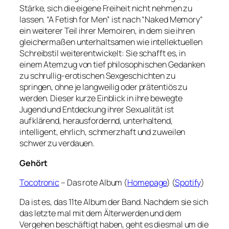
Stärke, sich die eigene Freiheit nicht nehmen zu
lassen. “A Fetish for Men” ist nach “Naked Memory“
ein weiterer Teil ihrer Memoiren, in dem sie ihren
gleichermaßen unterhaltsamen wie intellektuellen
Schreibstil weiterentwickelt: Sie schafft es, in
einem Atemzug von tief philosophischen Gedanken
zu schrullig-erotischen Sexgeschichten zu
springen, ohne je langweilig oder prätentiös zu
werden. Dieser kurze Einblick in ihre bewegte
Jugend und Entdeckung ihrer Sexualität ist
aufklärend, herausfordernd, unterhaltend,
intelligent, ehrlich, schmerzhaft und zuweilen
schwer zu verdauen.
Gehört
Tocotronic
– Das rote Album (
Homepage
) (
Spotify
)
Da ist es, das 11te Album der Band. Nachdem sie sich
das letzte mal mit dem Älterwerden und dem
Vergehen beschäftigt haben, geht es diesmal um die