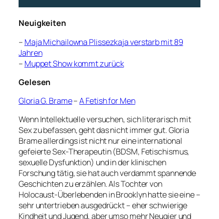
Neuigkeiten
–
Maja Michailowna Plissezkaja verstarb mit 89
Jahren
–
Muppet Show kommt zurück
Gelesen
Gloria G. Brame
–
A Fetish for Men
Wenn Intellektuelle versuchen, sich literarisch mit
Sex zu befassen, geht das nicht immer gut. Gloria
Brame allerdings ist nicht nur eine international
gefeierte Sex-Therapeutin (BDSM, Fetischismus,
sexuelle Dysfunktion) und in der klinischen
Forschung tätig, sie hat auch verdammt spannende
Geschichten zu erzählen. Als Tochter von
Holocaust-Überlebenden in Brooklyn hatte sie eine –
sehr untertrieben ausgedrückt – eher schwierige
Kindheit und Jugend, aber umso mehr Neugier und