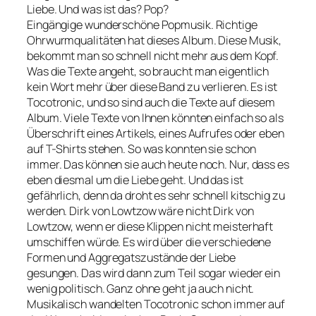
Liebe. Und was ist das? Pop?
Eingängige wunderschöne Popmusik. Richtige
Ohrwurmqualitäten hat dieses Album. Diese Musik,
bekommt man so schnell nicht mehr aus dem Kopf.
Was die Texte angeht, so braucht man eigentlich
kein Wort mehr über diese Band zu verlieren. Es ist
Tocotronic, und so sind auch die Texte auf diesem
Album. Viele Texte von Ihnen könnten einfach so als
Überschrift eines Artikels, eines Aufrufes oder eben
auf T-Shirts stehen. So was konnten sie schon
immer. Das können sie auch heute noch. Nur, dass es
eben diesmal um die Liebe geht. Und das ist
gefährlich, denn da droht es sehr schnell kitschig zu
werden. Dirk von Lowtzow wäre nicht Dirk von
Lowtzow, wenn er diese Klippen nicht meisterhaft
umschiffen würde. Es wird über die verschiedene
Formen und Aggregatszustände der Liebe
gesungen. Das wird dann zum Teil sogar wieder ein
wenig politisch. Ganz ohne geht ja auch nicht.
Musikalisch wandelten Tocotronic schon immer auf