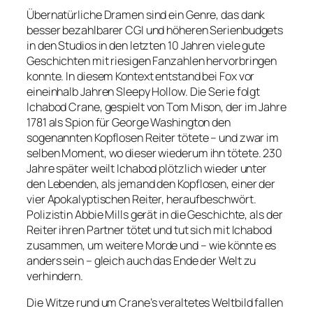
Übernatürliche Dramen sind ein Genre, das dank
besser bezahlbarer CGI und höheren Serienbudgets
in den Studios in den letzten 10 Jahren viele gute
Geschichten mit riesigen Fanzahlen hervorbringen
konnte. In diesem Kontext entstand bei Fox vor
eineinhalb Jahren Sleepy Hollow. Die Serie folgt
Ichabod Crane, gespielt von Tom Mison, der im Jahre
1781 als Spion für George Washington den
sogenannten Kopflosen Reiter tötete – und zwar im
selben Moment, wo dieser wiederum ihn tötete. 230
Jahre später weilt Ichabod plötzlich wieder unter
den Lebenden, als jemand den Kopflosen, einer der
vier Apokalyptischen Reiter, heraufbeschwört.
Polizistin Abbie Mills gerät in die Geschichte, als der
Reiter ihren Partner tötet und tut sich mit Ichabod
zusammen, um weitere Morde und – wie könnte es
anders sein – gleich auch das Ende der Welt zu
verhindern.
Die Witze rund um Crane’s veraltetes Weltbild fallen