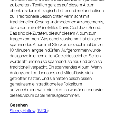
zu bereiten. Textlich geht es auf diesem Album
ebenfalls dunkel, tragisch, bitter und melancholisch
zu. Traditionelle Geschichten vermischt mit
traditionellen Gesang und modernen Arrangements,
dazu noch eine Prise Miles Davis Cool Jazz Sound.
Das sind die Zutaten, die auf diesem Album zum
tragen kommen. Was dabei rauskommt ist ein sehr
spannendes Album mit Stücken die auch mal bis zu
10 Minuten lang sein dürfen. Aufgenommen wurde
das ganze in einem alten Getreidespeicher. Selten
wurde alt und neu so spannend, so neu und doch so
traditionell verpackt. Ein spannendes Album. Wenn
Antony and the Johnsons und Miles Davis sich
getroffen hätten, und sie hätten beschlossen
gemeinsam ein traditionelles Folkalbum
aufzunehmen, wäre vielleicht so was ähnliches wie
dieses Album dabei herausgekommen.
Gesehen
Sleepy Hollow
(
IMDb
)