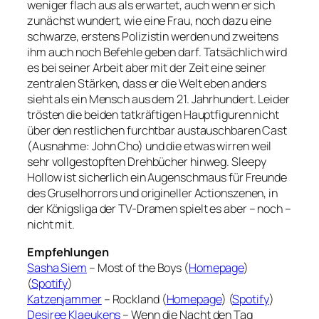
weniger flach aus als erwartet, auch wenn er sich
zunächst wundert, wie eine Frau, noch dazu eine
schwarze, erstens Polizistin werden und zweitens
ihm auch noch Befehle geben darf. Tatsächlich wird
es bei seiner Arbeit aber mit der Zeit eine seiner
zentralen Stärken, dass er die Welt eben anders
sieht als ein Mensch aus dem 21. Jahrhundert. Leider
trösten die beiden tatkräftigen Hauptfiguren nicht
über den restlichen furchtbar austauschbaren Cast
(Ausnahme: John Cho) und die etwas wirren weil
sehr vollgestopften Drehbücher hinweg. Sleepy
Hollow ist sicherlich ein Augenschmaus für Freunde
des Gruselhorrors und origineller Actionszenen, in
der Königsliga der TV-Dramen spielt es aber – noch –
nicht mit.
Empfehlungen
Sasha Siem
– Most of the Boys (
Homepage
)
(
Spotify
)
Katzenjammer
– Rockland (
Homepage
) (
Spotify
)
Desiree Klaeukens
– Wenn die Nacht den Tag