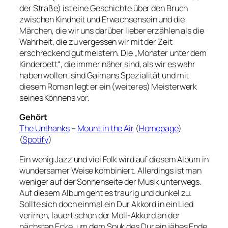
der Straße) ist eine Geschichte über den Bruch
zwischen Kindheit und Erwachsensein und die
Märchen, die wir uns darüber lieber erzählen als die
Wahrheit, die zu vergessen wir mit der Zeit
erschreckend gut meistern. Die „Monster unter dem
Kinderbett“, die immer näher sind, als wir es wahr
haben wollen, sind Gaimans Spezialität und mit
diesem Roman legt er ein (weiteres) Meisterwerk
seines Könnens vor.
Gehört
The Unthanks
–
Mount in the Air
(
Homepage
)
(
Spotify
)
Ein wenig Jazz und viel Folk wird auf diesem Album in
wundersamer Weise kombiniert. Allerdings ist man
weniger auf der Sonnenseite der Musik unterwegs.
Auf diesem Album geht es traurig und dunkel zu.
Sollte sich doch einmal ein Dur Akkord in ein Lied
verirren, lauert schon der Moll-Akkord an der
nächsten Ecke, um dem Spuk des Dur ein jähes Ende