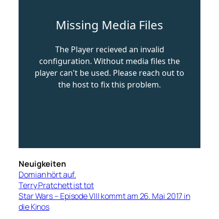
Neuigkeiten
Domian hört auf.
Terry Pratchett ist tot
Star Wars – Episode VIII kommt am 26. Mai 2017 in
die Kinos