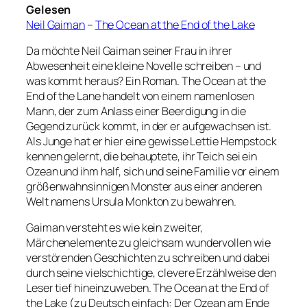
Gelesen
Neil Gaiman
–
The Ocean at the End of the Lake
Da möchte Neil Gaiman seiner Frau in ihrer
Abwesenheit eine kleine Novelle schreiben – und
was kommt heraus? Ein Roman. The Ocean at the
End of the Lane handelt von einem namenlosen
Mann, der zum Anlass einer Beerdigung in die
Gegend zurück kommt, in der er aufgewachsen ist.
Als Junge hat er hier eine gewisse Lettie Hempstock
kennen gelernt, die behauptete, ihr Teich sei ein
Ozean und ihm half, sich und seine Familie vor einem
größenwahnsinnigen Monster aus einer anderen
Welt namens Ursula Monkton zu bewahren.
Gaiman versteht es wie kein zweiter,
Märchenelemente zu gleichsam wundervollen wie
verstörenden Geschichten zu schreiben und dabei
durch seine vielschichtige, clevere Erzählweise den
Leser tief hineinzuweben. The Ocean at the End of
the Lake (zu Deutsch einfach: Der Ozean am Ende