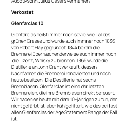
Adoptivsohn Julius Cäsars vermählen.
Verkostet
Glenfarclas 10
Glenfarclas heißt immer noch soviel wie Tal des
grünen Grases und wurde auch immner noch 1836
von Robert Hay gegründet. 1844 bekam die
Brennerei überraschenderweise auch immer noch
die Lizenz, Whisky zu brennen. 1865 wurde die
Distillerie an John Grant verkauft, dessen
Nachfahren die Brennerei renovierten und noch
heute besitzen. Die Destillerie hat sechs
Brennblasen. Glenfarclas ist eine der letzten
Brennereien, die ihre Brennblasen direkt befeuert.
Wir haben es heute mit dem 10-jährigen zu tun, der
nicht gefärbt ist, aber kühlgefiltert, wie das bei fast
allen Glenfarclas der Age Statement Range der Fall
ist.