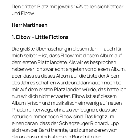
Den dritten Platz mit jeweils 14% teilen sich Kettcar
und Elbow.
Herr Martinsen
1. Elbow – Little Fictions
Die größte Überraschung in diesem Jahr – auch für
mich selber – ist, dass Elbow mit diesem Album auf
dem ersten Platz landete. Als wir es besprochen
haben war ich zwar echt angetan von diesem Album,
aber, dass es dieses Album auf die Liste der Alben
des Jahres schaffen würde und dann auch noch bei
mir auf dem ersten Platz landen würde, das hatte ich
nun wirklich nicht erwartet. Elbow ist auf diesem
Album lyrisch und musikalisch ein wenig auf neuen
Pfaden unterwegs, ohne zu verleugnen, dass sie
natürlich immer noch Elbow sind. Das liegt zum
einen daran, dass der Schlagzeuger Richard Jupp
sich von der Band trennte, und zum anderen wohl
daran, dass mindestens ein Bandmitglied