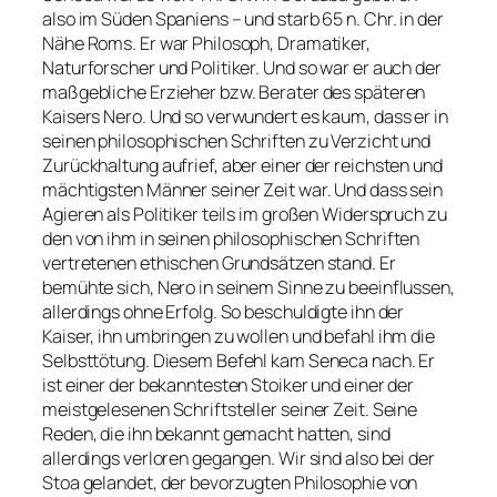
also im Süden Spaniens – und starb 65 n. Chr. in der
Nähe Roms. Er war Philosoph, Dramatiker,
Naturforscher und Politiker. Und so war er auch der
maßgebliche Erzieher bzw. Berater des späteren
Kaisers Nero. Und so verwundert es kaum, dass er in
seinen philosophischen Schriften zu Verzicht und
Zurückhaltung aufrief, aber einer der reichsten und
mächtigsten Männer seiner Zeit war. Und dass sein
Agieren als Politiker teils im großen Widerspruch zu
den von ihm in seinen philosophischen Schriften
vertretenen ethischen Grundsätzen stand. Er
bemühte sich, Nero in seinem Sinne zu beeinflussen,
allerdings ohne Erfolg. So beschuldigte ihn der
Kaiser, ihn umbringen zu wollen und befahl ihm die
Selbsttötung. Diesem Befehl kam Seneca nach. Er
ist einer der bekanntesten Stoiker und einer der
meistgelesenen Schriftsteller seiner Zeit. Seine
Reden, die ihn bekannt gemacht hatten, sind
allerdings verloren gegangen. Wir sind also bei der
Stoa gelandet, der bevorzugten Philosophie von