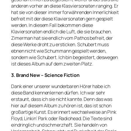
anderen vorher an diese Klasviersonaten ranging. Er
hat sie von dieser immer forwährenden Innerlichkeit
befreit mit der diese Klaviersonaten gern gespielt
werden. In diesem Fall bekommen diese
Klaviersonaten endlich die Luft, die sie brauchen.
Zimerman hat sie endlich vom Pathos befreit, der
diese Werke droht zu ersticken. Schubert muss
ebnen nicht wie Schummann gespielt werden,
sondern wie Schubert. Ich bin begeistert, deswegen
ist dieses Album auf dem zweiten Platz.
3. Brand New – Science Fiction
Dank einer unserer wunderbaren Hörer habe ich
diese Band kennenlernen dürfen. Ich war sehr
erstaunt, dass ich sie nicht kannte. Denn das was
hier auf diesem Album zu hören ist, das ist schon
großartige Kunst. Es erinnert wechselweise an Pink
Floyd, Linkin‘ Park oder Radiohead. Die Texte sind
eindringlich und schmerzhaft. Sie handeln von