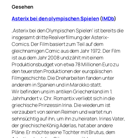
Gesehen
Asterix bei den olympischen Spielen
(
IMDb
)
‚Asterix bei den Olympischen Spielen‘ ist bereits die
insgesamt dritte Realverfilmung der Asterix-
Comics. Der Film basiert zum Teil auf dem
gleichnamigen Comic aus dem Jahr 1972. Der Film
ist aus dem Jahr 2008 und zählt mit einem
Produktionsbudget von etwa 78 Millionen Euro zu
den teuersten Produktionen der europäischen
Filmgeschichte. Die Dreharbeiten fanden unter
anderem in Spanien und in Marokko statt.
Wir befinden uns im antiken Griechenland im 1.
Jahrhundert v. Chr. Romantix verliebt sich in die
griechische Prinzessin Irina. Die wiederum ist
verzaubert von seinen Reimen und wartet nun
sehnsüchtig auf ihn, um ihn zu heiraten. Irinas Vater,
der griechische König Aderlas, hat aber andere
Pläne. Er möchte seine Tochter mit Brutus, dem