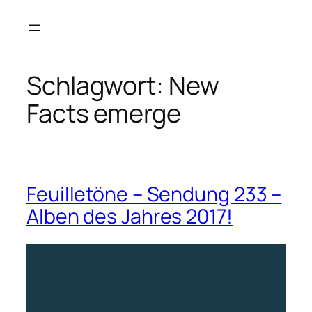
Zum
Inhalt
springen
Schlagwort:
New
Facts emerge
Feuilletöne – Sendung 233 –
Alben des Jahres 2017!