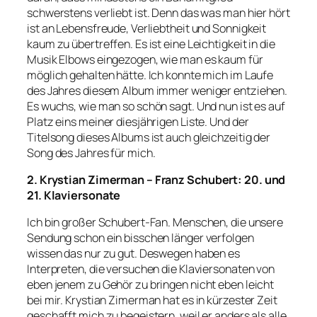
schwerstens verliebt ist. Denn das was man hier hört
ist an Lebensfreude, Verliebtheit und Sonnigkeit
kaum zu übertreffen. Es ist eine Leichtigkeit in die
Musik Elbows eingezogen, wie man es kaum für
möglich gehalten hätte. Ich konnte mich im Laufe
des Jahres diesem Album immer weniger entziehen.
Es wuchs, wie man so schön sagt. Und nun ist es auf
Platz eins meiner diesjährigen Liste. Und der
Titelsong dieses Albums ist auch gleichzeitig der
Song des Jahres für mich.
2. Krystian Zimerman – Franz Schubert: 20. und
21. Klaviersonate
Ich bin großer Schubert-Fan. Menschen, die unsere
Sendung schon ein bisschen länger verfolgen
wissen das nur zu gut. Deswegen haben es
Interpreten, die versuchen die Klaviersonaten von
eben jenem zu Gehör zu bringen nicht eben leicht
bei mir. Krystian Zimerman hat es in kürzester Zeit
geschafft mich zu begeistern, weil er anders als alle