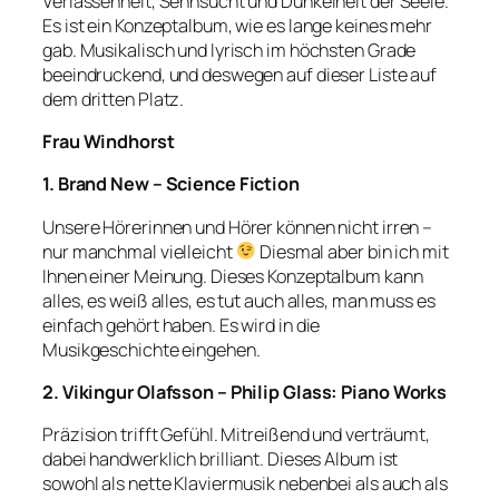
Verlassenheit, Sehnsucht und Dunkelheit der Seele.
Es ist ein Konzeptalbum, wie es lange keines mehr
gab. Musikalisch und lyrisch im höchsten Grade
beeindruckend, und deswegen auf dieser Liste auf
dem dritten Platz.
Frau Windhorst
1. Brand New – Science Fiction
Unsere Hörerinnen und Hörer können nicht irren –
nur manchmal vielleicht
Diesmal aber bin ich mit
Ihnen einer Meinung. Dieses Konzeptalbum kann
alles, es weiß alles, es tut auch alles, man muss es
einfach gehört haben. Es wird in die
Musikgeschichte eingehen.
2. Vikingur Olafsson – Philip Glass: Piano Works
Präzision trifft Gefühl. Mitreißend und verträumt,
dabei handwerklich brilliant. Dieses Album ist
sowohl als nette Klaviermusik nebenbei als auch als