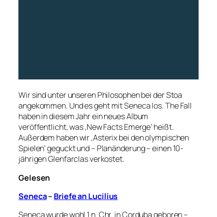
Wir sind unter unseren Philosophen bei der Stoa
angekommen. Und es geht mit Seneca los. The Fall
haben in diesem Jahr ein neues Album
veröffentlicht, was ‚New Facts Emerge‘ heißt.
Außerdem haben wir ‚Asterix bei den olympischen
Spielen‘ geguckt und – Planänderung – einen 10-
jährigen Glenfarclas verkostet.
Gelesen
Seneca
–
Briefe an Lucilius
Seneca wurde wohl 1 n. Chr. in Corduba geboren –