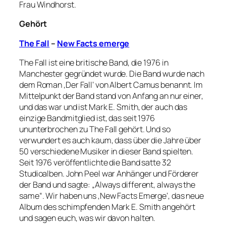
Frau Windhorst.
Gehört
The Fall
–
New Facts emerge
The Fall ist eine britische Band, die 1976 in
Manchester gegründet wurde. Die Band wurde nach
dem Roman ‚Der Fall‘ von Albert Camus benannt. Im
Mittelpunkt der Band stand von Anfang an nur einer,
und das war und ist Mark E. Smith, der auch das
einzige Bandmitglied ist, das seit 1976
ununterbrochen zu The Fall gehört. Und so
verwundert es auch kaum, dass über die Jahre über
50 verschiedene Musiker in dieser Band spielten.
Seit 1976 veröffentlichte die Band satte 32
Studioalben. John Peel war Anhänger und Förderer
der Band und sagte: „Always different, always the
same“. Wir haben uns ‚New Facts Emerge‘, das neue
Album des schimpfenden Mark E. Smith angehört
und sagen euch, was wir davon halten.