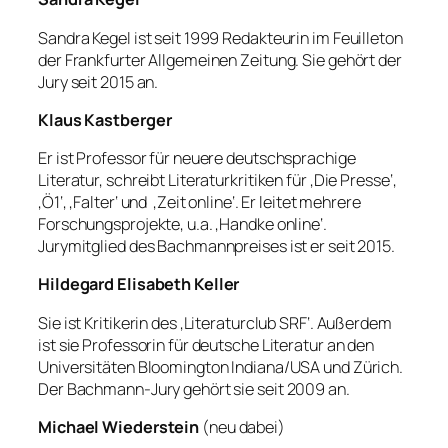
Sandra Kegel ist seit 1999 Redakteurin im Feuilleton
der Frankfurter Allgemeinen Zeitung. Sie gehört der
Jury seit 2015 an.
Klaus Kastberger
Er ist Professor für neuere deutschsprachige
Literatur, schreibt Literaturkritiken für ‚Die Presse‘,
‚Ö1‘, ‚Falter‘ und ‚Zeit online‘. Er leitet mehrere
Forschungsprojekte, u.a. ‚Handke online‘.
Jurymitglied des Bachmannpreises ist er seit 2015.
Hildegard Elisabeth Keller
Sie ist Kritikerin des ‚Literaturclub SRF‘. Außerdem
ist sie Professorin für deutsche Literatur an den
Universitäten Bloomington Indiana/USA und Zürich.
Der Bachmann-Jury gehört sie seit 2009 an.
Michael Wiederstein
(neu dabei)