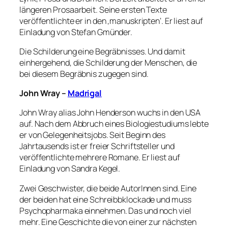
längeren Prosaarbeit. Seine ersten Texte
veröffentlichte er in den ‚manuskripten‘. Er liest auf
Einladung von Stefan Gmünder.
Die Schilderung eine Begräbnisses. Und damit
einhergehend, die Schilderung der Menschen, die
bei diesem Begräbnis zugegen sind.
John Wray –
Madrigal
John Wray alias John Henderson wuchs in den USA
auf. Nach dem Abbruch eines Biologiestudiums lebte
er von Gelegenheitsjobs. Seit Beginn des
Jahrtausends ist er freier Schriftsteller und
veröffentlichte mehrere Romane. Er liest auf
Einladung von Sandra Kegel.
Zwei Geschwister, die beide AutorInnen sind. Eine
der beiden hat eine Schreibbklockade und muss
Psychopharmaka einnehmen. Das und noch viel
mehr. Eine Geschichte die von einer zur nächsten