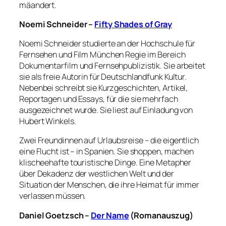
mäandert.
Noemi Schneider –
Fifty Shades of Gray
Noemi Schneider studierte an der Hochschule für
Fernsehen und Film München Regie im Bereich
Dokumentarfilm und Fernsehpublizistik. Sie arbeitet
sie als freie Autorin für Deutschlandfunk Kultur.
Nebenbei schreibt sie Kurzgeschichten, Artikel,
Reportagen und Essays, für die sie mehrfach
ausgezeichnet wurde. Sie liest auf Einladung von
Hubert Winkels.
Zwei Freundinnen auf Urlaubsreise – die eigentlich
eine Flucht ist – in Spanien. Sie shoppen, machen
klischeehafte touristische Dinge. Eine Metapher
über Dekadenz der westlichen Welt und der
Situation der Menschen, die ihre Heimat für immer
verlassen müssen.
Daniel Goetzsch –
Der Name
(Romanauszug)