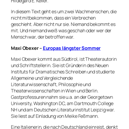
Hildegard E. Keller.
In diesem Text geht es um zwei Wachmenschen, die
nicht mitbekommen, dass ein Verbrechen
geschieht. Aber nicht nur sie. Niemand bekommt es
mit. Und niemand weiß was geschah oder wer der
Mensch war, der betroffen war.
Maxi Obexer –
Europas längster Sommer
Maxi Obexer kommt aus Südtirol, ist Theaterautorin
und Schriftstellerin. Sie ist Gründerin des Neuen
Instituts für Dramatisches Schreiben und studierte
Allgemeine und Vergleichende
Literaturwissenschaft, Philosophie und
Theaterwissenschaften in Wien und Berlin.
Gastprofessuren nahm sie u.a. an der Georgetown
University, Washington DC, am Dartmouth College
NH und am Deutschen Literaturinstitut Leipzig war.
Sie liest auf Einladung von Meike Feßmann.
Eine Italienerin, die nach Deutschland einreist, denkt