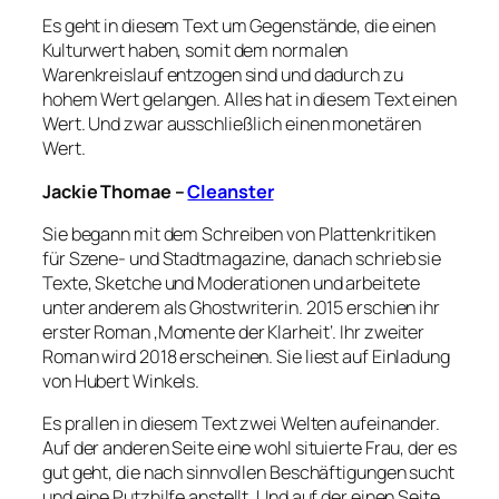
Es geht in diesem Text um Gegenstände, die einen
Kulturwert haben, somit dem normalen
Warenkreislauf entzogen sind und dadurch zu
hohem Wert gelangen. Alles hat in diesem Text einen
Wert. Und zwar ausschließlich einen monetären
Wert.
Jackie Thomae –
Cleanster
Sie begann mit dem Schreiben von Plattenkritiken
für Szene- und Stadtmagazine, danach schrieb sie
Texte, Sketche und Moderationen und arbeitete
unter anderem als Ghostwriterin. 2015 erschien ihr
erster Roman ‚Momente der Klarheit‘. Ihr zweiter
Roman wird 2018 erscheinen. Sie liest auf Einladung
von Hubert Winkels.
Es prallen in diesem Text zwei Welten aufeinander.
Auf der anderen Seite eine wohl situierte Frau, der es
gut geht, die nach sinnvollen Beschäftigungen sucht
und eine Putzhilfe anstellt. Und auf der einen Seite