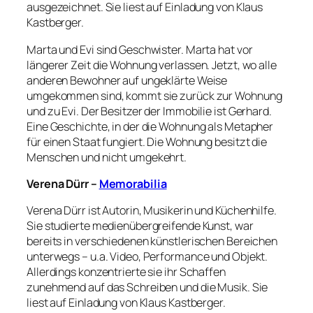
ausgezeichnet. Sie liest auf Einladung von Klaus
Kastberger.
Marta und Evi sind Geschwister. Marta hat vor
längerer Zeit die Wohnung verlassen. Jetzt, wo alle
anderen Bewohner auf ungeklärte Weise
umgekommen sind, kommt sie zurück zur Wohnung
und zu Evi. Der Besitzer der Immobilie ist Gerhard.
Eine Geschichte, in der die Wohnung als Metapher
für einen Staat fungiert. Die Wohnung besitzt die
Menschen und nicht umgekehrt.
Verena Dürr –
Memorabilia
Verena Dürr ist Autorin, Musikerin und Küchenhilfe.
Sie studierte medienübergreifende Kunst, war
bereits in verschiedenen künstlerischen Bereichen
unterwegs – u.a. Video, Performance und Objekt.
Allerdings konzentrierte sie ihr Schaffen
zunehmend auf das Schreiben und die Musik. Sie
liest auf Einladung von Klaus Kastberger.