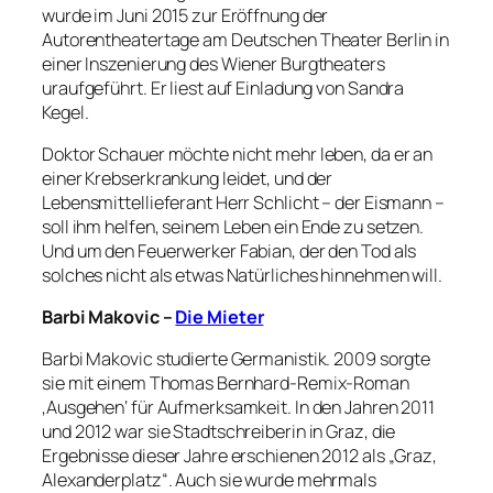
wurde im Juni 2015 zur Eröffnung der
Autorentheatertage am Deutschen Theater Berlin in
einer Inszenierung des Wiener Burgtheaters
uraufgeführt. Er liest auf Einladung von Sandra
Kegel.
Doktor Schauer möchte nicht mehr leben, da er an
einer Krebserkrankung leidet, und der
Lebensmittellieferant Herr Schlicht – der Eismann –
soll ihm helfen, seinem Leben ein Ende zu setzen.
Und um den Feuerwerker Fabian, der den Tod als
solches nicht als etwas Natürliches hinnehmen will.
Barbi Makovic –
Die Mieter
Barbi Makovic studierte Germanistik. 2009 sorgte
sie mit einem Thomas Bernhard-Remix-Roman
‚Ausgehen‘ für Aufmerksamkeit. In den Jahren 2011
und 2012 war sie Stadtschreiberin in Graz, die
Ergebnisse dieser Jahre erschienen 2012 als „Graz,
Alexanderplatz“. Auch sie wurde mehrmals