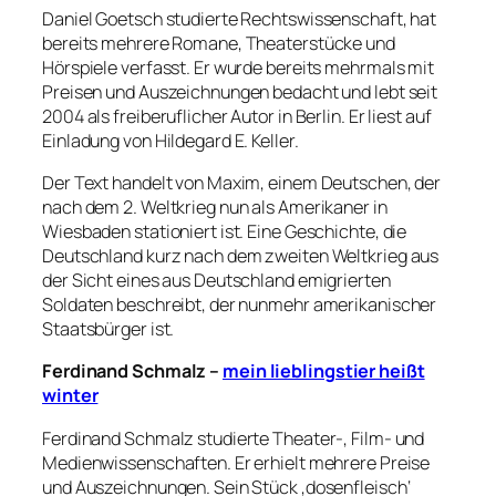
Daniel Goetsch studierte Rechtswissenschaft, hat
bereits mehrere Romane, Theaterstücke und
Hörspiele verfasst. Er wurde bereits mehrmals mit
Preisen und Auszeichnungen bedacht und lebt seit
2004 als freiberuflicher Autor in Berlin. Er liest auf
Einladung von Hildegard E. Keller.
Der Text handelt von Maxim, einem Deutschen, der
nach dem 2. Weltkrieg nun als Amerikaner in
Wiesbaden stationiert ist. Eine Geschichte, die
Deutschland kurz nach dem zweiten Weltkrieg aus
der Sicht eines aus Deutschland emigrierten
Soldaten beschreibt, der nunmehr amerikanischer
Staatsbürger ist.
Ferdinand Schmalz –
mein lieblingstier heißt
winter
Ferdinand Schmalz studierte Theater-, Film- und
Medienwissenschaften. Er erhielt mehrere Preise
und Auszeichnungen. Sein Stück ‚dosenfleisch‘