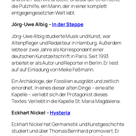
die Putzhilfe, ein Mann, der in einer komplett
entgegengesetzten Welt lebt.
Jörg-Uwe Albig –
In der Steppe
Jörg-Uwe Albig studierte Musik und Kunst, war
Altenpfleger und Redakteur in Hamburg. Außerdem
lebte er zwei Jahre als Korrespondent einer
deutschen Kunstzeitschrift in Paris. Seit 1993
arbeitet er als Autor und Reporter in Berlin. Er liest
auf auf Einladung von Meike Feßmann.
Ein Archäologe, der Fossilien ausgräbt und zeitlich
einordnet. In eines dieser alten Dinge – eine alte
Kapelle – verliebt sich der Protagonist dieses
Textes. Verliebt in die Kapelle St. Maria Magdalena.
Eckhart Nickel –
Hysteria
Eckhart Nickel hat Germanistik und Kunstgeschichte
studiert und über Thomas Bernhard promoviert. Er