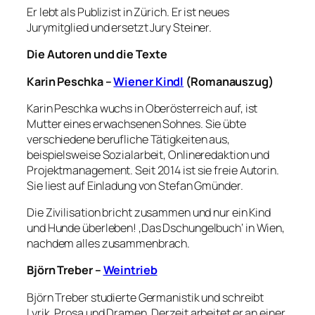
Er lebt als Publizist in Zürich. Er ist neues
Jurymitglied und ersetzt Jury Steiner.
Die Autoren und die Texte
Karin Peschka –
Wiener Kindl
(Romanauszug)
Karin Peschka wuchs in Oberösterreich auf, ist
Mutter eines erwachsenen Sohnes. Sie übte
verschiedene berufliche Tätigkeiten aus,
beispielsweise Sozialarbeit, Onlineredaktion und
Projektmanagement. Seit 2014 ist sie freie Autorin.
Sie liest auf Einladung von Stefan Gmünder.
Die Zivilisation bricht zusammen und nur ein Kind
und Hunde überleben! ‚Das Dschungelbuch‘ in Wien,
nachdem alles zusammenbrach.
Björn Treber –
Weintrieb
Björn Treber studierte Germanistik und schreibt
Lyrik, Prosa und Dramen. Derzeit arbeitet er an einer