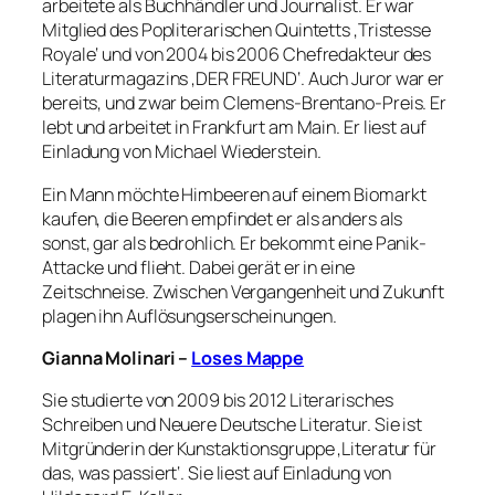
arbeitete als Buchhändler und Journalist. Er war
Mitglied des Popliterarischen Quintetts ‚Tristesse
Royale‘ und von 2004 bis 2006 Chefredakteur des
Literaturmagazins ‚DER FREUND‘. Auch Juror war er
bereits, und zwar beim Clemens-Brentano-Preis. Er
lebt und arbeitet in Frankfurt am Main. Er liest auf
Einladung von Michael Wiederstein.
Ein Mann möchte Himbeeren auf einem Biomarkt
kaufen, die Beeren empfindet er als anders als
sonst, gar als bedrohlich. Er bekommt eine Panik-
Attacke und flieht. Dabei gerät er in eine
Zeitschneise. Zwischen Vergangenheit und Zukunft
plagen ihn Auflösungserscheinungen.
Gianna Molinari –
Loses Mappe
Sie studierte von 2009 bis 2012 Literarisches
Schreiben und Neuere Deutsche Literatur. Sie ist
Mitgründerin der Kunstaktionsgruppe ‚Literatur für
das, was passiert‘. Sie liest auf Einladung von