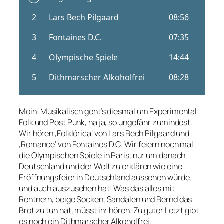
Moin! Musikalisch geht’s diesmal um Experimental
Folk und Post Punk, na ja, so ungefähr zumindest.
Wir hören ‚Folkl​ó​rica‘ von Lars Bech Pilgaard und
‚Romance‘ von Fontaines D.C. Wir feiern noch mal
die Olympischen Spiele in Paris, nur um danach
Deutschland und der Welt zu erklären wie eine
Eröffnungsfeier in Deutschland aussehen würde,
und auch auszusehen hat! Was das alles mit
Rentnern, beige Socken, Sandalen und Bernd das
Brot zu tun hat, müsst ihr hören. Zu guter Letzt gibt
es noch ein Dithmarscher Alkoholfrei.