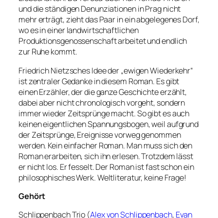
und die ständigen Denunziationen in Prag nicht
mehr erträgt, zieht das Paar in ein abgelegenes Dorf,
wo es in einer landwirtschaftlichen
Produktionsgenossenschaft arbeitet und endlich
zur Ruhe kommt.
Friedrich Nietzsches Idee der „ewigen Wiederkehr“
ist zentraler Gedanke in diesem Roman. Es gibt
einen Erzähler, der die ganze Geschichte erzählt,
dabei aber nicht chronologisch vorgeht, sondern
immer wieder Zeitsprünge macht. So gibt es auch
keinen eigentlichen Spannungsbogen, weil aufgrund
der Zeitsprünge, Ereignisse vorweg genommen
werden. Kein einfacher Roman. Man muss sich den
Roman erarbeiten, sich ihn erlesen. Trotzdem lässt
er nicht los. Er fesselt. Der Roman ist fast schon ein
philosophisches Werk. Weltliteratur, keine Frage!
Gehört
Schlippenbach Trio (
Alex von Schlippenbach
,
Evan