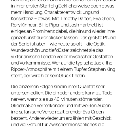
in ihrer ersten Staffel glücklicherweise doch etwas
mehr Handlung, Charakterentwicklung und
Konsistenz – etwas. Mit Timothy Dalton, Eva Green,
Rory Kinnear, Billie Piper und Josh Hartnett ist
einiges an Prominenz dabei, die hin und wieder ihre
ganze Kunst durchblicken lassen. Das größte Pfund
der Serie ist aber – wie heute so oft – die Optik.
Wunderschön und tiefdüster zeichnet sie das
viktorianische London voller mystischer Gestalten
und Vorkommnisse. Wer auf die typische Jack-the-
Ripper-Atmosphäre mit einem Tupfer Stephen King
steht, der wird hier sein Glück finden.
Die einzelnen Folgen sind in ihrer Qualität sehr
unterschiedlich. Die ein oder andere kann zu Tode
nerven, wenn sie aus 40 Minuten stöhnender,
Gliedmaßen verrenkender und mit weißen Augen
irre satanische Verse rezitierender Eva Green
besteht. Andere wiederum erzählen mit Geschick
und viel Gefühl für Zwischenmenschliches die