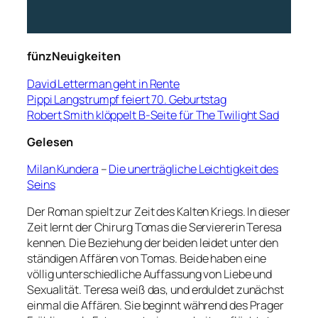
fünzNeuigkeiten
David Letterman geht in Rente
Pippi Langstrumpf feiert 70. Geburtstag
Robert Smith klöppelt B-Seite für The Twilight Sad
Gelesen
Milan Kundera
–
Die unerträgliche Leichtigkeit des
Seins
Der Roman spielt zur Zeit des Kalten Kriegs. In dieser
Zeit lernt der Chirurg Tomas die Serviererin Teresa
kennen. Die Beziehung der beiden leidet unter den
ständigen Affären von Tomas. Beide haben eine
völlig unterschiedliche Auffassung von Liebe und
Sexualität. Teresa weiß das, und erduldet zunächst
einmal die Affären. Sie beginnt während des Prager