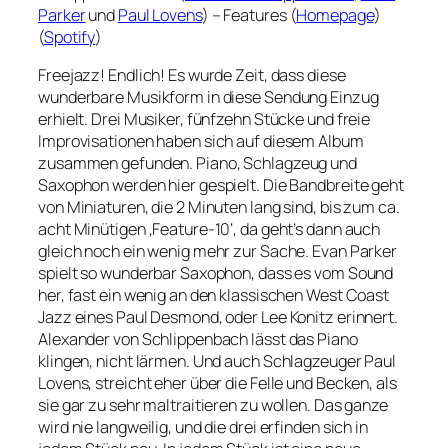
Parker
und
Paul Lovens
) – Features (
Homepage
)
(
Spotify
)
Freejazz! Endlich! Es wurde Zeit, dass diese
wunderbare Musikform in diese Sendung Einzug
erhielt. Drei Musiker, fünfzehn Stücke und freie
Improvisationen haben sich auf diesem Album
zusammen gefunden. Piano, Schlagzeug und
Saxophon werden hier gespielt. Die Bandbreite geht
von Miniaturen, die 2 Minuten lang sind, bis zum ca.
acht Minütigen ‚Feature-10‘, da geht’s dann auch
gleich noch ein wenig mehr zur Sache. Evan Parker
spielt so wunderbar Saxophon, dass es vom Sound
her, fast ein wenig an den klassischen West Coast
Jazz eines Paul Desmond, oder Lee Konitz erinnert.
Alexander von Schlippenbach lässt das Piano
klingen, nicht lärmen. Und auch Schlagzeuger Paul
Lovens, streicht eher über die Felle und Becken, als
sie gar zu sehr maltraitieren zu wollen. Das ganze
wird nie langweilig, und die drei erfinden sich in