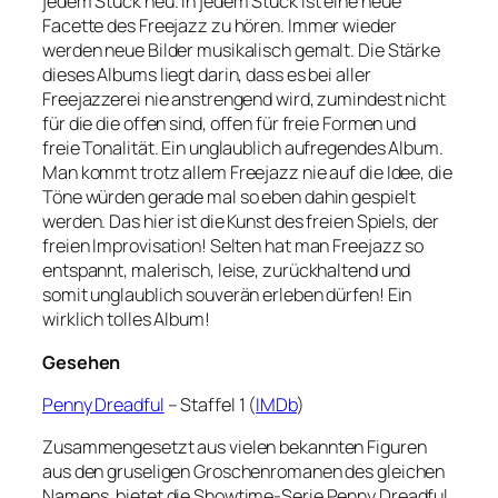
jedem Stück neu. In jedem Stück ist eine neue
Facette des Freejazz zu hören. Immer wieder
werden neue Bilder musikalisch gemalt. Die Stärke
dieses Albums liegt darin, dass es bei aller
Freejazzerei nie anstrengend wird, zumindest nicht
für die die offen sind, offen für freie Formen und
freie Tonalität. Ein unglaublich aufregendes Album.
Man kommt trotz allem Freejazz nie auf die Idee, die
Töne würden gerade mal so eben dahin gespielt
werden. Das hier ist die Kunst des freien Spiels, der
freien Improvisation! Selten hat man Freejazz so
entspannt, malerisch, leise, zurückhaltend und
somit unglaublich souverän erleben dürfen! Ein
wirklich tolles Album!
Gesehen
Penny Dreadful
– Staffel 1 (
IMDb
)
Zusammengesetzt aus vielen bekannten Figuren
aus den gruseligen Groschenromanen des gleichen
Namens, bietet die Showtime-Serie Penny Dreadful