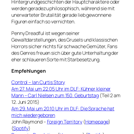
Hintergrundgeschichten der Hauptcharaktere oder
werden geradezu philosophisch, während sie mit
unerwarteter Brutalität gerade lieb gewonnene
Figuren einfach so vernichten.
Penny Dreadful ist wegen seiner
Gewaltdarstellungen, des Grusels und klassischen
Horrors sicher nichts für schwache Gemüter, Fans
des Genres freuen sich über gute Unterhaltung der
eher schlaueren Sorte mit Starbesetzung.
Empfehlungen
Control – Ian Curtis Story
Am 27. Mai um 22.05 Uhr im DLF: Kühner kleiner
Mann – Carl Nielsen zum 150. Geburtstag
(Teil 2 am
12. Juni 2015)
Am 29. Mai um 20.10 Uhr im DLF: Die Sprache hat
mich wiedergeboren
John Raymond –
Foreign Territory
(
Homepage
)
(
Spotify
)