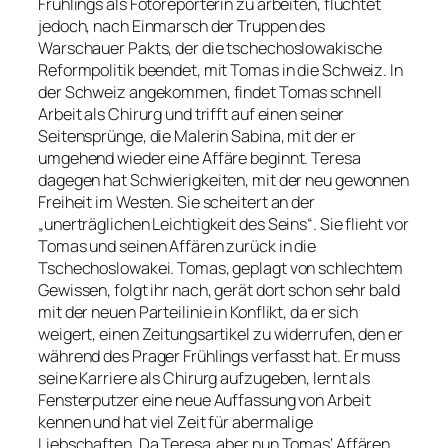
Frühlings als Fotoreporterin zu arbeiten, flüchtet
jedoch, nach Einmarsch der Truppen des
Warschauer Pakts, der die tschechoslowakische
Reformpolitik beendet, mit Tomas in die Schweiz. In
der Schweiz angekommen, findet Tomas schnell
Arbeit als Chirurg und trifft auf einen seiner
Seitensprünge, die Malerin Sabina, mit der er
umgehend wieder eine Affäre beginnt. Teresa
dagegen hat Schwierigkeiten, mit der neu gewonnen
Freiheit im Westen. Sie scheitert an der
„unerträglichen Leichtigkeit des Seins“. Sie flieht vor
Tomas und seinen Affären zurück in die
Tschechoslowakei. Tomas, geplagt von schlechtem
Gewissen, folgt ihr nach, gerät dort schon sehr bald
mit der neuen Parteilinie in Konflikt, da er sich
weigert, einen Zeitungsartikel zu widerrufen, den er
während des Prager Frühlings verfasst hat. Er muss
seine Karriere als Chirurg aufzugeben, lernt als
Fensterputzer eine neue Auffassung von Arbeit
kennen und hat viel Zeit für abermalige
Liebschaften. Da Teresa aber nun Tomas‘ Affären