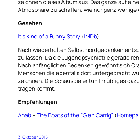
zeichnen dieses Album aus. Das ganze auf ein
Atmosphäre zu schaffen, wie nur ganz wenige
Gesehen
It’s Kind of a Funny Story
(
IMDb
)
Nach wiederholten Selbstmordgedanken entschei
zu lassen. Da die Jugendpsychiatrie gerade ren
Nach anfänglichen Bedenken gewöhnt sich Craig
Menschen die ebenfalls dort untergebracht wur
zeichnen. Die Schauspieler tun Ihr übriges da
tragen kommt.
Empfehlungen
Ahab
–
The Boats of the “Glen Carrig”
(
Homepa
3. Oktober 2015