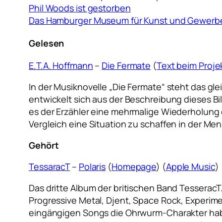
Phil Woods ist gestorben
Das Hamburger Museum für Kunst und Gewerb
Gelesen
E.T.A. Hoffmann
–
Die Fermate
(
Text beim Proj
In der Musiknovelle „Die Fermate“ steht das g
entwickelt sich aus der Beschreibung dieses Bi
es der Erzähler eine mehrmalige Wiederholung e
Vergleich eine Situation zu schaffen in der Me
Gehört
TessaracT
–
Polaris
(
Homepage
) (
Apple Music
) 
Das dritte Album der britischen Band TesseracT
Progressive Metal, Djent, Space Rock, Experim
eingängigen Songs die Ohrwurm-Charakter hab