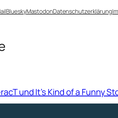
ail
Bluesky
Mastodon
Datenschutzerklärung
I
e
acT und It’s Kind of a Funny St