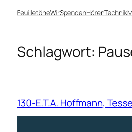
Zum
Feuilletöne
Wir
Spenden
Hören
Technik
M
Inhalt
springen
Schlagwort:
Paus
130-E.T.A. Hoffmann, Tesser