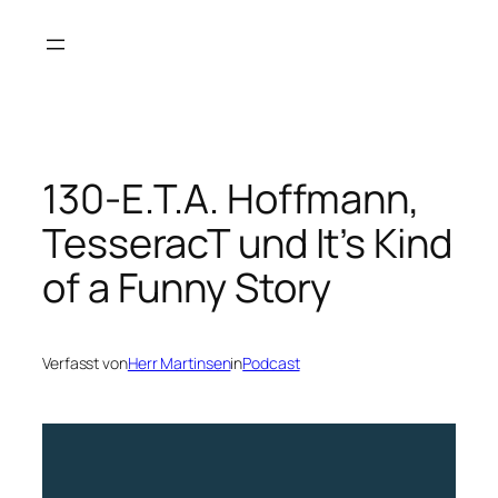
Zum
Inhalt
springen
130-E.T.A. Hoffmann,
TesseracT und It’s Kind
of a Funny Story
Verfasst von
Herr Martinsen
in
Podcast