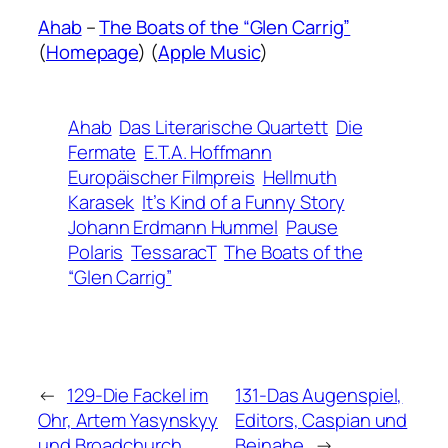
Ahab
–
The Boats of the “Glen Carrig”
(
Homepage
) (
Apple Music
)
Ahab
Das Literarische Quartett
Die
Fermate
E.T.A. Hoffmann
Europäischer Filmpreis
Hellmuth
Karasek
It’s Kind of a Funny Story
Johann Erdmann Hummel
Pause
Polaris
TessaracT
The Boats of the
“Glen Carrig”
←
129-Die Fackel im
131-Das Augenspiel,
Ohr, Artem Yasynskyy
Editors, Caspian und
und Broadchurch
Beinahe
→