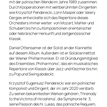
mit der polnischen Wende im Jahre 1989 zusammen.
Durch Kooperationen mit weltberühmten Dirigenten
wie Krzysztof Penderecki, Lorin Maazel oder Valery
Gergiev entwickelte sich das Repertoire dieses
Orchesters immer weiter: von Mozart, Mahler und
Schubert bis hin zu Kompositionen orientalischer
oder hebräischer Herkunft und zeitgenössischer
Klassik.
Daniel Ottensamer ist der Solist an der Klarinette
auf diesem Album. Außerdem ist er Soloklarinettist
der Wiener Philharmoniker. Er ist Gründungsmitglied
des Ensembles ‚Philharmonix‘, das ein musikalisches
Repertoire von Klassik über Jazz und Klezmer bis hin
zu Pop und Swing abdeckt.
Krzysztof Eugeniusz Penderecki war ein polnischer
Komponist und Dirigent, der im Jahr 2020 verstarb.
Zu seinen bekanntesten Werken gehören ‚Threnody
to the Victims of Hiroshima‘, die Symphonie Nr. 3,
seine Passion des hl. Lukas, das polnische Requiem,