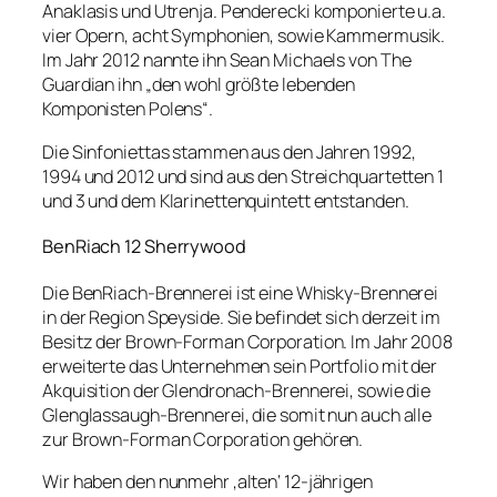
Anaklasis und Utrenja. Penderecki komponierte u.a.
vier Opern, acht Symphonien, sowie Kammermusik.
Im Jahr 2012 nannte ihn Sean Michaels von The
Guardian ihn „den wohl größte lebenden
Komponisten Polens“.
Die Sinfoniettas stammen aus den Jahren 1992,
1994 und 2012 und sind aus den Streichquartetten 1
und 3 und dem Klarinettenquintett entstanden.
BenRiach 12 Sherrywood
Die BenRiach-Brennerei ist eine Whisky-Brennerei
in der Region Speyside. Sie befindet sich derzeit im
Besitz der Brown-Forman Corporation. Im Jahr 2008
erweiterte das Unternehmen sein Portfolio mit der
Akquisition der Glendronach-Brennerei, sowie die
Glenglassaugh-Brennerei, die somit nun auch alle
zur Brown-Forman Corporation gehören.
Wir haben den nunmehr ‚alten‘ 12-jährigen