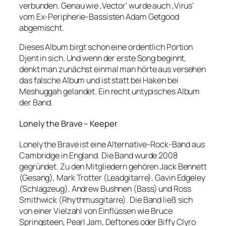
verbunden. Genau wie ‚Vector‘ wurde auch ‚Virus‘
vom Ex-Peripherie-Bassisten Adam Getgood
abgemischt.
Dieses Album birgt schon eine ordentlich Portion
Djent in sich. Und wenn der erste Song beginnt,
denkt man zunächst einmal man hörte aus versehen
das falsche Album und ist statt bei Haken bei
Meshuggah gelandet. Ein recht untypisches Album
der Band.
Lonely the Brave – Keeper
Lonely the Brave ist eine Alternative-Rock-Band aus
Cambridge in England. Die Band wurde 2008
gegründet. Zu den Mitgliedern gehören Jack Bennett
(Gesang), Mark Trotter (Leadgitarre), Gavin Edgeley
(Schlagzeug), Andrew Bushnen (Bass) und Ross
Smithwick (Rhythmusgitarre). Die Band ließ sich
von einer Vielzahl von Einflüssen wie Bruce
Springsteen, Pearl Jam, Deftones oder Biffy Clyro