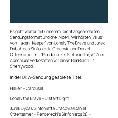
Es geht weiter mit unserem leicht abgeänderten
Sendungsformat und drei Alben: Wir hörten ‘Virus’
von Haken, ‘Keeper’ von Lonely The Brave und Jurek
Dybał, das Sinfonietta Cracovia und Daniel
Ottensamer mit “Penderecki’s Sinfonietta(s)”. Zum
Abschluss verkosteten wir einen BenRiach 12
Sherrywood.
In der UKW-Sendung gespielte Titel:
Haken – Carousel
Lonely the Brave – Distant Light
Jurek Dybał/Sinfonietta Cracovia/Daniel
Ottensamer – Penderecki’s Sinfonietta(s) –