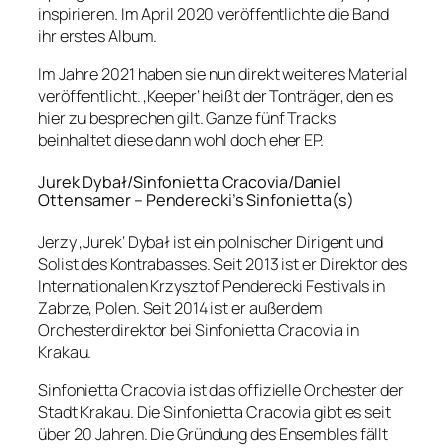
inspirieren. Im April 2020 veröffentlichte die Band
ihr erstes Album.
Im Jahre 2021 haben sie nun direkt weiteres Material
veröffentlicht. ‚Keeper‘ heißt der Tonträger, den es
hier zu besprechen gilt. Ganze fünf Tracks
beinhaltet diese dann wohl doch eher EP.
Jurek Dybał/Sinfonietta Cracovia/Daniel
Ottensamer – Penderecki’s Sinfonietta(s)
Jerzy ‚Jurek‘ Dybał ist ein polnischer Dirigent und
Solist des Kontrabasses. Seit 2013 ist er Direktor des
Internationalen Krzysztof Penderecki Festivals in
Zabrze, Polen. Seit 2014 ist er außerdem
Orchesterdirektor bei Sinfonietta Cracovia in
Krakau.
Sinfonietta Cracovia ist das offizielle Orchester der
Stadt Krakau. Die Sinfonietta Cracovia gibt es seit
über 20 Jahren. Die Gründung des Ensembles fällt