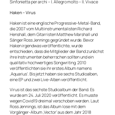
Sinfonietta per archi – I. Allegro molto – II. Vivace
Haken – Virus
Haken ist eine englische Progressive-Metal-Band,
die 2007 vom Multiinstrumentalisten Richard
Henshall, dem Gitarristen Matthew Marshall und
Sänger Ross Jennings gegründet wurde. Bevor
Haken irgendwas veröffentlichte, wurde
entschieden, dass die Mitglieder der Band zunächst
ihre Instrumenten beherrschen sollten und ein
qualitativ hochwertiges Songwriting. 2010
veröffentlichten sie ihr erstes Album namens
‚Aquarius‘. Bis jetzt haben sie sechs Studioalben,
eine EP und zwei Live-Alben veröffentlicht.
Virus ist das sechste Studioalbum der Band. Es
wurde am 24. Juli 2020 veröffentlicht. Es musste
wegen Covid19 dreimal verschoben werden. Laut
Ross Jennings, ist das Album lose mit dem
Vorgänger-Album ‚Vector‘ aus dem Jahr 2018