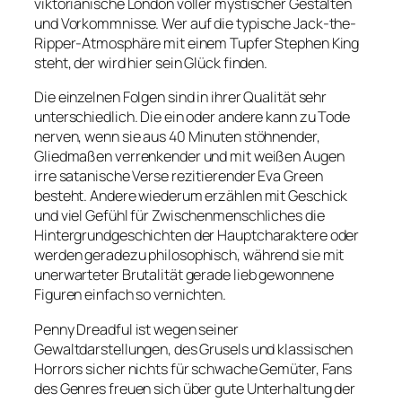
viktorianische London voller mystischer Gestalten
und Vorkommnisse. Wer auf die typische Jack-the-
Ripper-Atmosphäre mit einem Tupfer Stephen King
steht, der wird hier sein Glück finden.
Die einzelnen Folgen sind in ihrer Qualität sehr
unterschiedlich. Die ein oder andere kann zu Tode
nerven, wenn sie aus 40 Minuten stöhnender,
Gliedmaßen verrenkender und mit weißen Augen
irre satanische Verse rezitierender Eva Green
besteht. Andere wiederum erzählen mit Geschick
und viel Gefühl für Zwischenmenschliches die
Hintergrundgeschichten der Hauptcharaktere oder
werden geradezu philosophisch, während sie mit
unerwarteter Brutalität gerade lieb gewonnene
Figuren einfach so vernichten.
Penny Dreadful ist wegen seiner
Gewaltdarstellungen, des Grusels und klassischen
Horrors sicher nichts für schwache Gemüter, Fans
des Genres freuen sich über gute Unterhaltung der