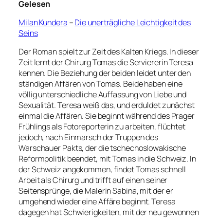
Gelesen
Milan Kundera
–
Die unerträgliche Leichtigkeit des
Seins
Der Roman spielt zur Zeit des Kalten Kriegs. In dieser
Zeit lernt der Chirurg Tomas die Serviererin Teresa
kennen. Die Beziehung der beiden leidet unter den
ständigen Affären von Tomas. Beide haben eine
völlig unterschiedliche Auffassung von Liebe und
Sexualität. Teresa weiß das, und erduldet zunächst
einmal die Affären. Sie beginnt während des Prager
Frühlings als Fotoreporterin zu arbeiten, flüchtet
jedoch, nach Einmarsch der Truppen des
Warschauer Pakts, der die tschechoslowakische
Reformpolitik beendet, mit Tomas in die Schweiz. In
der Schweiz angekommen, findet Tomas schnell
Arbeit als Chirurg und trifft auf einen seiner
Seitensprünge, die Malerin Sabina, mit der er
umgehend wieder eine Affäre beginnt. Teresa
dagegen hat Schwierigkeiten, mit der neu gewonnen