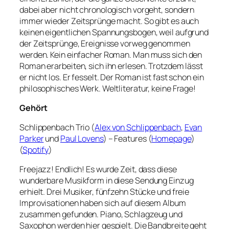
dabei aber nicht chronologisch vorgeht, sondern
immer wieder Zeitsprünge macht. So gibt es auch
keinen eigentlichen Spannungsbogen, weil aufgrund
der Zeitsprünge, Ereignisse vorweg genommen
werden. Kein einfacher Roman. Man muss sich den
Roman erarbeiten, sich ihn erlesen. Trotzdem lässt
er nicht los. Er fesselt. Der Roman ist fast schon ein
philosophisches Werk. Weltliteratur, keine Frage!
Gehört
Schlippenbach Trio (
Alex von Schlippenbach
,
Evan
Parker
und
Paul Lovens
) – Features (
Homepage
)
(
Spotify
)
Freejazz! Endlich! Es wurde Zeit, dass diese
wunderbare Musikform in diese Sendung Einzug
erhielt. Drei Musiker, fünfzehn Stücke und freie
Improvisationen haben sich auf diesem Album
zusammen gefunden. Piano, Schlagzeug und
Saxophon werden hier gespielt. Die Bandbreite geht