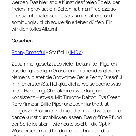
werden. Das hier ist die Kunst des freien Spiels, der
freien Improvisation! Selten hat man Freejazz so
entspannt, malerisch, leise, zurückhaltend und
somit unglaublich souverän erleben dürfen! Ein
wirklich tolles Album!
Gesehen
Penny Dreadful
– Staffel 1 (
IMDb
)
Zusammengesetzt aus vielen bekannten Figuren
aus den gruseligen Groschenromanen des gleichen
Namens, bietet die Showtime-Serie Penny Dreadful
in ihrer ersten Staffel glücklicherweise doch etwas
mehr Handlung, Charakterentwicklung und
Konsistenz – etwas. Mit Timothy Dalton, Eva Green,
Rory Kinnear, Billie Piper und Josh Hartnett ist
einiges an Prominenz dabei, die hin und wieder ihre
ganze Kunst durchblicken lassen. Das größte Pfund
der Serie ist aber – wie heute so oft – die Optik.
Wunderschön und tiefdüster zeichnet sie das