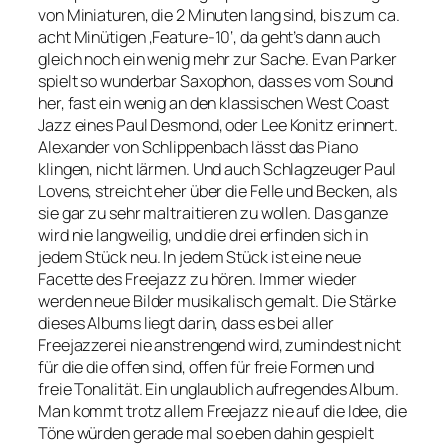
von Miniaturen, die 2 Minuten lang sind, bis zum ca.
acht Minütigen ‚Feature-10‘, da geht’s dann auch
gleich noch ein wenig mehr zur Sache. Evan Parker
spielt so wunderbar Saxophon, dass es vom Sound
her, fast ein wenig an den klassischen West Coast
Jazz eines Paul Desmond, oder Lee Konitz erinnert.
Alexander von Schlippenbach lässt das Piano
klingen, nicht lärmen. Und auch Schlagzeuger Paul
Lovens, streicht eher über die Felle und Becken, als
sie gar zu sehr maltraitieren zu wollen. Das ganze
wird nie langweilig, und die drei erfinden sich in
jedem Stück neu. In jedem Stück ist eine neue
Facette des Freejazz zu hören. Immer wieder
werden neue Bilder musikalisch gemalt. Die Stärke
dieses Albums liegt darin, dass es bei aller
Freejazzerei nie anstrengend wird, zumindest nicht
für die die offen sind, offen für freie Formen und
freie Tonalität. Ein unglaublich aufregendes Album.
Man kommt trotz allem Freejazz nie auf die Idee, die
Töne würden gerade mal so eben dahin gespielt