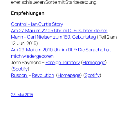
eher schlaueren Sorte mit Starbesetzung.
Empfehlungen
Control – Ian Curtis Story
Am 27. Mai um 22.05 Uhr im DLF: Kühner kleiner
Mann – Carl Nielsen zum 150. Geburtstag
(Teil 2 am
12. Juni 2015)
Am 29. Mai um 20.10 Uhr im DLF: Die Sprache hat
mich wiedergeboren
John Raymond –
Foreign Territory
(
Homepage
)
(
Spotify
)
Rusconi
–
Revolution
(
Homepage
) (
Spotify
)
23. Mai 2015