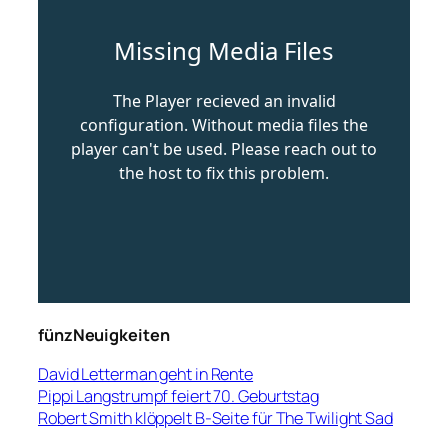
fünzNeuigkeiten
David Letterman geht in Rente
Pippi Langstrumpf feiert 70. Geburtstag
Robert Smith klöppelt B-Seite für The Twilight Sad