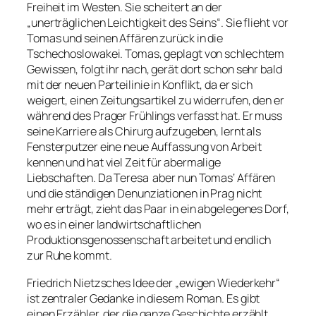
Freiheit im Westen. Sie scheitert an der
„unerträglichen Leichtigkeit des Seins“. Sie flieht vor
Tomas und seinen Affären zurück in die
Tschechoslowakei. Tomas, geplagt von schlechtem
Gewissen, folgt ihr nach, gerät dort schon sehr bald
mit der neuen Parteilinie in Konflikt, da er sich
weigert, einen Zeitungsartikel zu widerrufen, den er
während des Prager Frühlings verfasst hat. Er muss
seine Karriere als Chirurg aufzugeben, lernt als
Fensterputzer eine neue Auffassung von Arbeit
kennen und hat viel Zeit für abermalige
Liebschaften. Da Teresa aber nun Tomas‘ Affären
und die ständigen Denunziationen in Prag nicht
mehr erträgt, zieht das Paar in ein abgelegenes Dorf,
wo es in einer landwirtschaftlichen
Produktionsgenossenschaft arbeitet und endlich
zur Ruhe kommt.
Friedrich Nietzsches Idee der „ewigen Wiederkehr“
ist zentraler Gedanke in diesem Roman. Es gibt
einen Erzähler, der die ganze Geschichte erzählt,