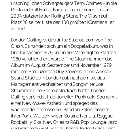
ursprünglichen Schlagzeugers Terry Chimes – in die
Rock and Roll Hall of Fame aufgenommen. Im Jahr
2004 platzierte der Rolling Stone The Clash auf
Platz 28 seiner Liste der ‚100 größten Künstler aller
Zeiten‘.
London Calling ist das dritte Studioalbum von The
Clash. Es handelt sich um ein Doppelalbum, was in
Großbritannien 1979 und in den Vereinigten Staaten
1980 veröffentlicht wurde. The Clash nahmen das
Album im August, September und November 1979
mit dem Produzenten Guy Stevens in den Wessex
Sound Studios in London auf, nachdem sie das
Management wechselten und Songwriter Joe
Strummer eine Schreibblockade hatte. London
Calling verbindet traditionellen Punkrock-Sound mit
einer New-Wave-Ästhetik und spiegelt das
wachsende Interesse der Band an Stilen jenseits
ihrer Punk-Wurzeln wider. So sind hier u.a. Reggae,
Rockabilly, Ska, New Orleans R&B, Pop, Lounge-Jazz
und Hardrock-Einflüsse zu hören. In den Lyrics geht