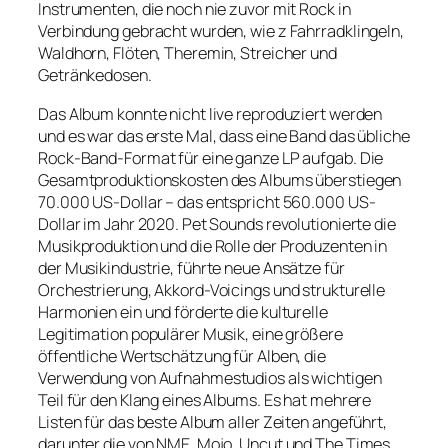
Instrumenten, die noch nie zuvor mit Rock in
Verbindung gebracht wurden, wie z Fahrradklingeln,
Waldhorn, Flöten, Theremin, Streicher und
Getränkedosen.
Das Album konnte nicht live reproduziert werden
und es war das erste Mal, dass eine Band das übliche
Rock-Band-Format für eine ganze LP aufgab. Die
Gesamtproduktionskosten des Albums überstiegen
70.000 US-Dollar – das entspricht 560.000 US-
Dollar im Jahr 2020. Pet Sounds revolutionierte die
Musikproduktion und die Rolle der Produzenten in
der Musikindustrie, führte neue Ansätze für
Orchestrierung, Akkord-Voicings und strukturelle
Harmonien ein und förderte die kulturelle
Legitimation populärer Musik, eine größere
öffentliche Wertschätzung für Alben, die
Verwendung von Aufnahmestudios als wichtigen
Teil für den Klang eines Albums. Es hat mehrere
Listen für das beste Album aller Zeiten angeführt,
darunter die von NME, Mojo, Uncut und The Times.