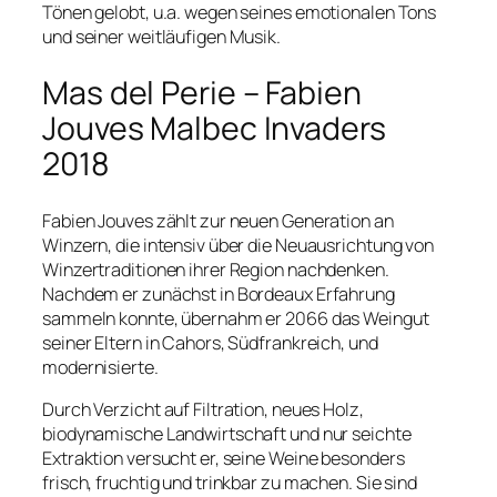
Tönen gelobt, u.a. wegen seines emotionalen Tons
und seiner weitläufigen Musik.
Mas del Perie – Fabien
Jouves Malbec Invaders
2018
Fabien Jouves zählt zur neuen Generation an
Winzern, die intensiv über die Neuausrichtung von
Winzertraditionen ihrer Region nachdenken.
Nachdem er zunächst in Bordeaux Erfahrung
sammeln konnte, übernahm er 2066 das Weingut
seiner Eltern in Cahors, Südfrankreich, und
modernisierte.
Durch Verzicht auf Filtration, neues Holz,
biodynamische Landwirtschaft und nur seichte
Extraktion versucht er, seine Weine besonders
frisch, fruchtig und trinkbar zu machen. Sie sind