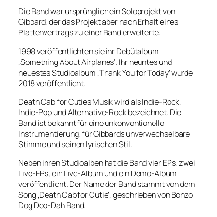
Die Band war ursprünglich ein Soloprojekt von
Gibbard, der das Projekt aber nach Erhalt eines
Plattenvertrags zu einer Band erweiterte.
1998 veröffentlichten sie ihr Debütalbum
‚Something About Airplanes‘. Ihr neuntes und
neuestes Studioalbum ‚Thank You for Today‘ wurde
2018 veröffentlicht.
Death Cab for Cuties Musik wird als Indie-Rock,
Indie-Pop und Alternative-Rock bezeichnet. Die
Band ist bekannt für eine unkonventionelle
Instrumentierung, für Gibbards unverwechselbare
Stimme und seinen lyrischen Stil.
Neben ihren Studioalben hat die Band vier EPs, zwei
Live-EPs, ein Live-Album und ein Demo-Album
veröffentlicht. Der Name der Band stammt von dem
Song ‚Death Cab for Cutie‘, geschrieben von Bonzo
Dog Doo-Dah Band.