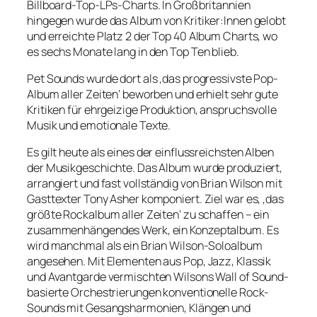
Billboard-Top-LPs-Charts. In Großbritannien
hingegen wurde das Album von Kritiker:Innen gelobt
und erreichte Platz 2 der Top 40 Album Charts, wo
es sechs Monate lang in den Top Ten blieb.
Pet Sounds wurde dort als ‚das progressivste Pop-
Album aller Zeiten‘ beworben und erhielt sehr gute
Kritiken für ehrgeizige Produktion, anspruchsvolle
Musik und emotionale Texte.
Es gilt heute als eines der einflussreichsten Alben
der Musikgeschichte. Das Album wurde produziert,
arrangiert und fast vollständig von Brian Wilson mit
Gasttexter Tony Asher komponiert. Ziel war es, ‚das
größte Rockalbum aller Zeiten‘ zu schaffen – ein
zusammenhängendes Werk, ein Konzeptalbum. Es
wird manchmal als ein Brian Wilson-Soloalbum
angesehen. Mit Elementen aus Pop, Jazz, Klassik
und Avantgarde vermischten Wilsons Wall of Sound-
basierte Orchestrierungen konventionelle Rock-
Sounds mit Gesangsharmonien, Klängen und