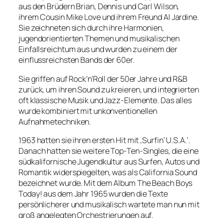
aus den Brüdern Brian, Dennis und Carl Wilson,
ihrem Cousin Mike Love und ihrem Freund Al Jardine.
Sie zeichneten sich durch ihre Harmonien,
jugendorientierten Themen und musikalischen
Einfallsreichtum aus und wurden zu einem der
einflussreichsten Bands der 60er.
Sie griffen auf Rock’n’Roll der 50er Jahre und R&B
zurück, um ihren Sound zu kreieren, und integrierten
oft klassische Musik und Jazz-Elemente. Das alles
wurde kombiniert mit unkonventionellen
Aufnahmetechniken.
1963 hatten sie ihren ersten Hit mit ‚Surfin‘ U.S.A.‘.
Danach hatten sie weitere Top-Ten-Singles, die eine
südkalifornische Jugendkultur aus Surfen, Autos und
Romantik widerspiegelten, was als California Sound
bezeichnet wurde. Mit dem Album The Beach Boys
Today! aus dem Jahr 1965 wurden die Texte
persönlicherer und musikalisch wartete man nun mit
groß angelegten Orchestrierungen auf.