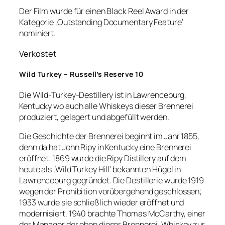
Der Film wurde für einen Black Reel Award in der
Kategorie ‚Outstanding Documentary Feature‘
nominiert.
Verkostet
Wild Turkey – Russell’s Reserve 10
Die Wild-Turkey-Destillery ist in Lawrenceburg,
Kentucky wo auch alle Whiskeys dieser Brennerei
produziert, gelagert und abgefüllt werden.
Die Geschichte der Brennerei beginnt im Jahr 1855,
denn da hat John Ripy in Kentucky eine Brennerei
eröffnet. 1869 wurde die Ripy Distillery auf dem
heute als ‚Wild Turkey Hill‘ bekannten Hügel in
Lawrenceburg gegründet. Die Destillerie wurde 1919
wegen der Prohibition vorübergehend geschlossen;
1933 wurde sie schließlich wieder eröffnet und
modernisiert. 1940 brachte Thomas McCarthy, einer
der Manager der eben dieser Brennerei, Whiskey zur