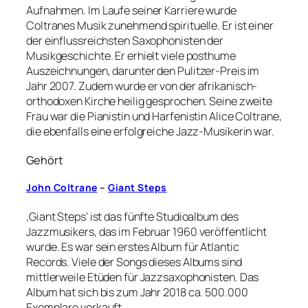
Aufnahmen. Im Laufe seiner Karriere wurde
Coltranes Musik zunehmend spirituelle. Er ist einer
der einflussreichsten Saxophonisten der
Musikgeschichte. Er erhielt viele posthume
Auszeichnungen, darunter den Pulitzer-Preis im
Jahr 2007. Zudem wurde er von der afrikanisch-
orthodoxen Kirche heilig gesprochen. Seine zweite
Frau war die Pianistin und Harfenistin Alice Coltrane,
die ebenfalls eine erfolgreiche Jazz-Musikerin war.
Gehört
John Coltrane
–
Giant Steps
‚Giant Steps‘ ist das fünfte Studioalbum des
Jazzmusikers, das im Februar 1960 veröffentlicht
wurde. Es war sein erstes Album für Atlantic
Records. Viele der Songs dieses Albums sind
mittlerweile Etüden für Jazzsaxophonisten. Das
Album hat sich bis zum Jahr 2018 ca. 500.000
Exemplare verkauft.