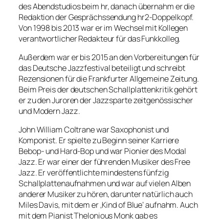
des Abendstudios beim hr, danach übernahm er die
Redaktion der Gesprächssendung hr2-Doppelkopf.
Von 1998 bis 2013 war er im Wechsel mit Kollegen
verantwortlicher Redakteur für das Funkkolleg.
Außerdem war er bis 2015 an den Vorbereitungen für
das Deutsche Jazzfestival beteiligt und schreibt
Rezensionen für die Frankfurter Allgemeine Zeitung.
Beim Preis der deutschen Schallplattenkritik gehört
er zu den Juroren der Jazzsparte zeitgenössischer
und Modern Jazz.
John William Coltrane war Saxophonist und
Komponist. Er spielte zu Beginn seiner Karriere
Bebop- und Hard-Bop und war Pionier des Modal
Jazz. Er war einer der führenden Musiker des Free
Jazz. Er veröffentlichte mindestens fünfzig
Schallplattenaufnahmen und war auf vielen Alben
anderer Musiker zu hören, darunter natürlich auch
Miles Davis, mit dem er ‚Kind of Blue‘ aufnahm. Auch
mit dem Pianist Thelonious Monk gab es