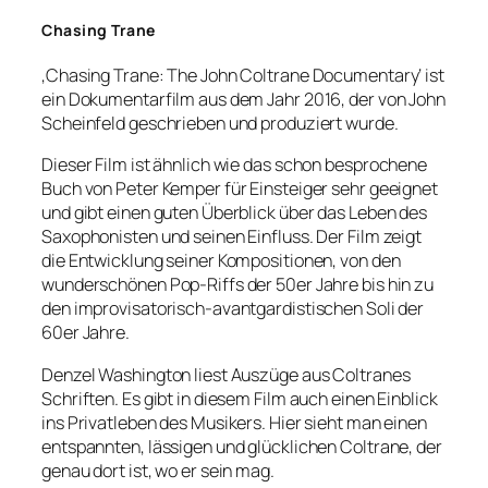
Chasing Trane
‚Chasing Trane: The John Coltrane Documentary‘ ist
ein Dokumentarfilm aus dem Jahr 2016, der von John
Scheinfeld geschrieben und produziert wurde.
Dieser Film ist ähnlich wie das schon besprochene
Buch von Peter Kemper für Einsteiger sehr geeignet
und gibt einen guten Überblick über das Leben des
Saxophonisten und seinen Einfluss. Der Film zeigt
die Entwicklung seiner Kompositionen, von den
wunderschönen Pop-Riffs der 50er Jahre bis hin zu
den improvisatorisch-avantgardistischen Soli der
60er Jahre.
Denzel Washington liest Auszüge aus Coltranes
Schriften. Es gibt in diesem Film auch einen Einblick
ins Privatleben des Musikers. Hier sieht man einen
entspannten, lässigen und glücklichen Coltrane, der
genau dort ist, wo er sein mag.