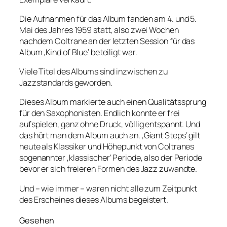
Die Aufnahmen für das Album fanden am 4. und 5.
Mai des Jahres 1959 statt, also zwei Wochen
nachdem Coltrane an der letzten Session für das
Album ‚Kind of Blue‘ beteiligt war.
Viele Titel des Albums sind inzwischen zu
Jazzstandards geworden.
Dieses Album markierte auch einen Qualitätssprung
für den Saxophonisten. Endlich konnte er frei
aufspielen, ganz ohne Druck, völlig entspannt. Und
das hört man dem Album auch an. ‚Giant Steps‘ gilt
heute als Klassiker und Höhepunkt von Coltranes
sogenannter ‚klassischer‘ Periode, also der Periode
bevor er sich freieren Formen des Jazz zuwandte.
Und – wie immer – waren nicht alle zum Zeitpunkt
des Erscheines dieses Albums begeistert.
Gesehen