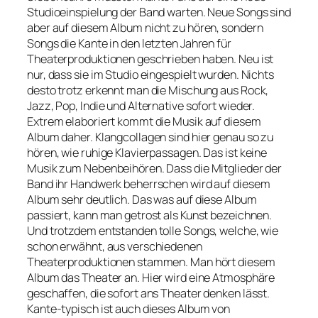
Studioeinspielung der Band warten. Neue Songs sind
aber auf diesem Album nicht zu hören, sondern
Songs die Kante in den letzten Jahren für
Theaterproduktionen geschrieben haben. Neu ist
nur, dass sie im Studio eingespielt wurden. Nichts
desto trotz erkennt man die Mischung aus Rock,
Jazz, Pop, Indie und Alternative sofort wieder.
Extrem elaboriert kommt die Musik auf diesem
Album daher. Klangcollagen sind hier genau so zu
hören, wie ruhige Klavierpassagen. Das ist keine
Musik zum Nebenbeihören. Dass die Mitglieder der
Band ihr Handwerk beherrschen wird auf diesem
Album sehr deutlich. Das was auf diese Album
passiert, kann man getrost als Kunst bezeichnen.
Und trotzdem entstanden tolle Songs, welche, wie
schon erwähnt, aus verschiedenen
Theaterproduktionen stammen. Man hört diesem
Album das Theater an. Hier wird eine Atmosphäre
geschaffen, die sofort ans Theater denken lässt.
Kante-typisch ist auch dieses Album von