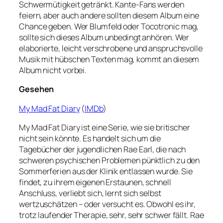
Schwermütigkeit getränkt. Kante-Fans werden
feiern, aber auch andere sollten diesem Album eine
Chance geben. Wer Blumfeld oder Tocotronic mag,
sollte sich dieses Album unbedingt anhören. Wer
elaborierte, leicht verschrobene und anspruchsvolle
Musik mit hübschen Texten mag, kommt an diesem
Album nicht vorbei.
Gesehen
My Mad Fat Diary
(
IMDb
)
My Mad Fat Diary ist eine Serie, wie sie britischer
nicht sein könnte. Es handelt sich um die
Tagebücher der jugendlichen Rae Earl, die nach
schweren psychischen Problemen pünktlich zu den
Sommerferien aus der Klinik entlassen wurde. Sie
findet, zu ihrem eigenen Erstaunen, schnell
Anschluss, verliebt sich, lernt sich selbst
wertzuschätzen – oder versucht es. Obwohl es ihr,
trotz laufender Therapie, sehr, sehr schwer fällt. Rae