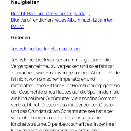
Neuigkeiten
Brecht, Baal und der Suhrkampverlag.
Blur
veröffentlichen
neues Album nach 12 Jahrten
Pause
Gelesen
Jenny Erpenbeck
–
Heimsuchung
Jenny Erpenbeck war schon immer gut darin, die
Vergangenheit neu zu verpacken und so erfahrbar
zu machen, wie es nur wenige können. Aber die Rede
ist nicht von römischen Imperatoren und
mittelalterlichen Rittern – in “Heimsuchung” geht sie
der Geschichte eines Hauses auf die Spur, in dem sie
als Kind bei ihrer Großmutter viele schöne Sommer
verbracht hat. Dieses Haus mit der bunten Glastür
und das Grundstück am Scharmützelsee hat aber
wesentlich mehr zu bieten als nostalgische
Kindheitsträume. Erpenbeck schafft es, in der ihrer
Figuren ganz eigenen Sprache – erzählend,