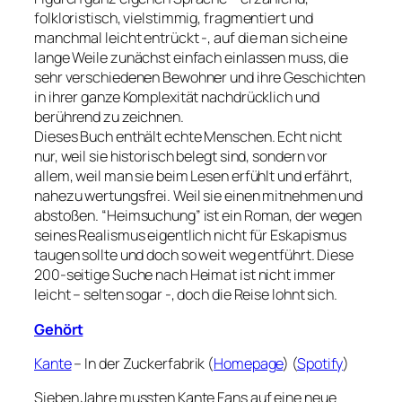
folkloristisch, vielstimmig, fragmentiert und
manchmal leicht entrückt -, auf die man sich eine
lange Weile zunächst einfach einlassen muss, die
sehr verschiedenen Bewohner und ihre Geschichten
in ihrer ganze Komplexität nachdrücklich und
berührend zu zeichnen.
Dieses Buch enthält echte Menschen. Echt nicht
nur, weil sie historisch belegt sind, sondern vor
allem, weil man sie beim Lesen erfühlt und erfährt,
nahezu wertungsfrei. Weil sie einen mitnehmen und
abstoßen. “Heimsuchung” ist ein Roman, der wegen
seines Realismus eigentlich nicht für Eskapismus
taugen sollte und doch so weit weg entführt. Diese
200-seitige Suche nach Heimat ist nicht immer
leicht – selten sogar -, doch die Reise lohnt sich.
Gehört
Kante
– In der Zuckerfabrik (
Homepage
) (
Spotify
)
Sieben Jahre mussten Kante Fans auf eine neue