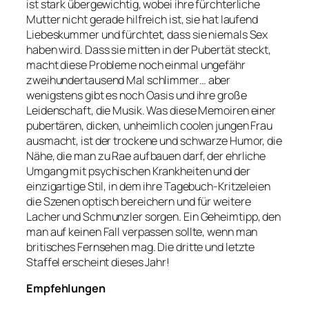
ist stark übergewichtig, wobei ihre fürchterliche
Mutter nicht gerade hilfreich ist, sie hat laufend
Liebeskummer und fürchtet, dass sie niemals Sex
haben wird. Dass sie mitten in der Pubertät steckt,
macht diese Probleme noch einmal ungefähr
zweihundertausend Mal schlimmer… aber
wenigstens gibt es noch Oasis und ihre große
Leidenschaft, die Musik. Was diese Memoiren einer
pubertären, dicken, unheimlich coolen jungen Frau
ausmacht, ist der trockene und schwarze Humor, die
Nähe, die man zu Rae aufbauen darf, der ehrliche
Umgang mit psychischen Krankheiten und der
einzigartige Stil, in dem ihre Tagebuch-Kritzeleien
die Szenen optisch bereichern und für weitere
Lacher und Schmunzler sorgen. Ein Geheimtipp, den
man auf keinen Fall verpassen sollte, wenn man
britisches Fernsehen mag. Die dritte und letzte
Staffel erscheint dieses Jahr!
Empfehlungen