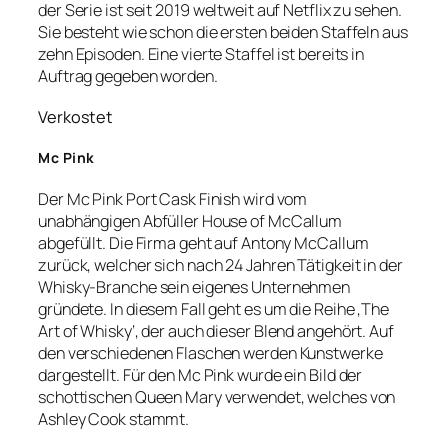
der Serie ist seit 2019 weltweit auf Netflix zu sehen.
Sie besteht wie schon die ersten beiden Staffeln aus
zehn Episoden. Eine vierte Staffel ist bereits in
Auftrag gegeben worden.
Verkostet
Mc Pink
Der Mc Pink Port Cask Finish wird vom
unabhängigen Abfüller House of McCallum
abgefüllt. Die Firma geht auf Antony McCallum
zurück, welcher sich nach 24 Jahren Tätigkeit in der
Whisky-Branche sein eigenes Unternehmen
gründete. In diesem Fall geht es um die Reihe ‚The
Art of Whisky‘, der auch dieser Blend angehört. Auf
den verschiedenen Flaschen werden Kunstwerke
dargestellt. Für den Mc Pink wurde ein Bild der
schottischen Queen Mary verwendet, welches von
Ashley Cook stammt.