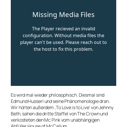
Es wird mal wieder philosophisch. Diesmal sind
Edmund Husserl und seine Phänomenologie dran.
Wir hörten außerdem ‚To Love is to Live‘ von Jehnny
Beth, sahen die dritte Staffel von The Crown und
verkosteten den Mc Pink vom unabhängigen
Abfüller House of McCallum.