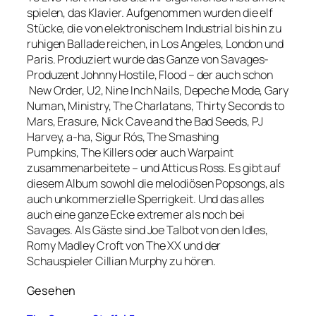
spielen, das Klavier. Aufgenommen wurden die elf
Stücke, die von elektronischem Industrial bis hin zu
ruhigen Ballade reichen, in Los Angeles, London und
Paris. Produziert wurde das Ganze von Savages-
Produzent Johnny Hostile, Flood – der auch schon
New Order, U2, Nine Inch Nails, Depeche Mode, Gary
Numan, Ministry, The Charlatans, Thirty Seconds to
Mars, Erasure, Nick Cave and the Bad Seeds, PJ
Harvey, a-ha, Sigur Rós, The Smashing
Pumpkins, The Killers oder auch Warpaint
zusammenarbeitete – und Atticus Ross. Es gibt auf
diesem Album sowohl die melodiösen Popsongs, als
auch unkommerzielle Sperrigkeit. Und das alles
auch eine ganze Ecke extremer als noch bei
Savages. Als Gäste sind Joe Talbot von den Idles,
Romy Madley Croft von The XX und der
Schauspieler Cillian Murphy zu hören.
Gesehen