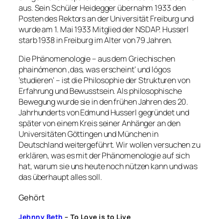
aus. Sein Schüler Heidegger übernahm 1933 den
Posten des Rektors an der Universität Freiburg und
wurde am 1. Mai 1933 Mitglied der NSDAP. Husserl
starb 1938 in Freiburg im Alter von 79 Jahren.
Die Phänomenologie – aus dem Griechischen
phainómenon ‚das, was erscheint‘ und lógos
’studieren‘ – ist die Philosophie der Strukturen von
Erfahrung und Bewusstsein. Als philosophische
Bewegung wurde sie in den frühen Jahren des 20.
Jahrhunderts von Edmund Husserl gegründet und
später von einem Kreis seiner Anhänger an den
Universitäten Göttingen und München in
Deutschland weitergeführt. Wir wollen versuchen zu
erklären, was es mit der Phänomenologie auf sich
hat, warum sie uns heute noch nützen kann und was
das überhaupt alles soll.
Gehört
Jehnny Beth
– To Love is to Live