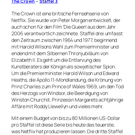
The Crown
–
Staffel 3
The Crown ist eine britische Fernsehserie von
Netflix. Sie wurde von Peter Morgan entwickelt, der
auch schon für den Film ‘Die Queen’ aus dem Jahr
2006 verantwortlich zeichnete. Staffel drei umfasst
den Zeitraum zwischen 1964 und 1977, beginnend
mit Harold Wilsons Wahl zum Premierminister und
endend mit dem Silbernen Thronjubiläum von
Elizabeth II. Es geht um die Entlarvung des
Kunstberaters der Königin als sowjetischer Spion.
Um die Premierminister Harold Wilson und Edward
Heaths, die Apollo 11-Mondlandung, die Krönung von
Prinz Charles zum Prince of Wales 1969, um den Tod
des Herzogs von Windsor, die Beerdigung von
Winston Churchill, Prinzessin Margarets achtjährige
Affäre mit Roddy Llewellyn und vieles mehr.
Mit einem Budget von bis zu 80 Millionen US-Dollar
pro Staffel ist diese Serie bis heute das teuerste,
was Netflix hat produzieren lassen. Die dritte Staffel