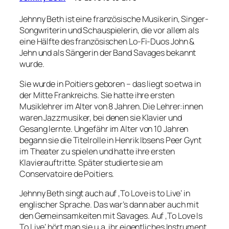
Jehnny Beth ist eine französische Musikerin, Singer-
Songwriterin und Schauspielerin, die vor allem als
eine Hälfte des französischen Lo-Fi-Duos John &
Jehn und als Sängerin der Band Savages bekannt
wurde.
Sie wurde in Poitiers geboren – das liegt so etwa in
der Mitte Frankreichs. Sie hatte ihre ersten
Musiklehrer im Alter von 8 Jahren. Die Lehrer:innen
waren Jazzmusiker, bei denen sie Klavier und
Gesang lernte. Ungefähr im Alter von 10 Jahren
begann sie die Titelrolle in Henrik Ibsens Peer Gynt
im Theater zu spielen und hatte ihre ersten
Klavierauftritte. Später studierte sie am
Conservatoire de Poitiers.
Jehnny Beth singt auch auf ‚To Love is to Live‘ in
englischer Sprache. Das war’s dann aber auch mit
den Gemeinsamkeiten mit Savages. Auf ‚To Love Is
To Live‘ hört man sie u.a. ihr eigentliches Instrument