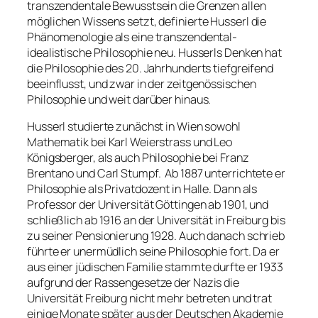
transzendentale Bewusstsein die Grenzen allen
möglichen Wissens setzt, definierte Husserl die
Phänomenologie als eine transzendental-
idealistische Philosophie neu. Husserls Denken hat
die Philosophie des 20. Jahrhunderts tiefgreifend
beeinflusst, und zwar in der zeitgenössischen
Philosophie und weit darüber hinaus.
Husserl studierte zunächst in Wien sowohl
Mathematik bei Karl Weierstrass und Leo
Königsberger, als auch Philosophie bei Franz
Brentano und Carl Stumpf. Ab 1887 unterrichtete er
Philosophie als Privatdozent in Halle. Dann als
Professor der Universität Göttingen ab 1901, und
schließlich ab 1916 an der Universität in Freiburg bis
zu seiner Pensionierung 1928. Auch danach schrieb
führte er unermüdlich seine Philosophie fort. Da er
aus einer jüdischen Familie stammte durfte er 1933
aufgrund der Rassengesetze der Nazis die
Universität Freiburg nicht mehr betreten und trat
einige Monate später aus der Deutschen Akademie