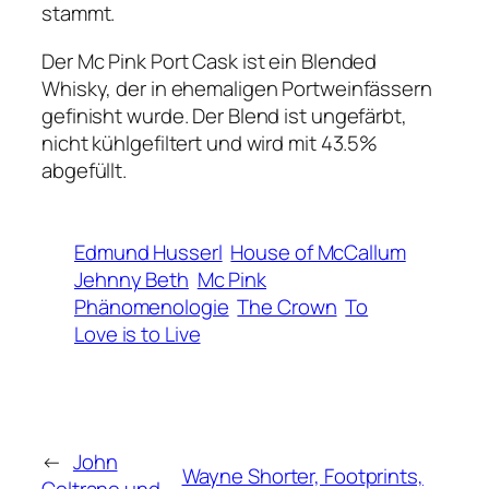
stammt.
Der Mc Pink Port Cask ist ein Blended
Whisky, der in ehemaligen Portweinfässern
gefinisht wurde. Der Blend ist ungefärbt,
nicht kühlgefiltert und wird mit 43.5%
abgefüllt.
Edmund Husserl
House of McCallum
Jehnny Beth
Mc Pink
Phänomenologie
The Crown
To
Love is to Live
←
John
Wayne Shorter, Footprints,