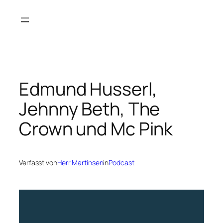
Zum
Inhalt
springen
Edmund Husserl,
Jehnny Beth, The
Crown und Mc Pink
Verfasst von
Herr Martinsen
in
Podcast