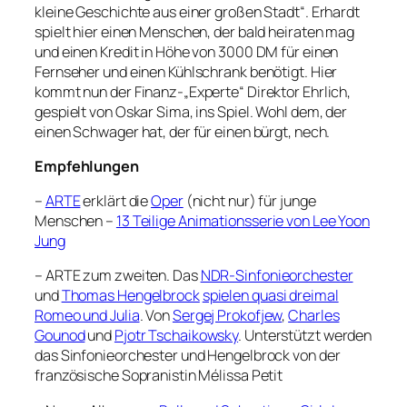
kleine Geschichte aus einer großen Stadt“. Erhardt
spielt hier einen Menschen, der bald heiraten mag
und einen Kredit in Höhe von 3000 DM für einen
Fernseher und einen Kühlschrank benötigt. Hier
kommt nun der Finanz-„Experte“ Direktor Ehrlich,
gespielt von Oskar Sima, ins Spiel. Wohl dem, der
einen Schwager hat, der für einen bürgt, nech.
Empfehlungen
–
ARTE
erklärt die
Oper
(nicht nur) für junge
Menschen –
13 Teilige Animationsserie von Lee Yoon
Jung
– ARTE zum zweiten. Das
NDR-Sinfonieorchester
und
Thomas Hengelbrock
spielen quasi dreimal
Romeo und Julia
. Von
Sergej Prokofjew
,
Charles
Gounod
und
Pjotr Tschaikowsky
. Unterstützt werden
das Sinfonieorchester und Hengelbrock von der
französische Sopranistin Mélissa Petit