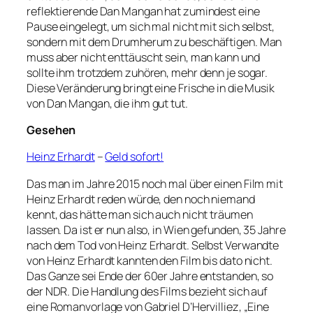
reflektierende Dan Mangan hat zumindest eine
Pause eingelegt, um sich mal nicht mit sich selbst,
sondern mit dem Drumherum zu beschäftigen. Man
muss aber nicht enttäuscht sein, man kann und
sollte ihm trotzdem zuhören, mehr denn je sogar.
Diese Veränderung bringt eine Frische in die Musik
von Dan Mangan, die ihm gut tut.
Gesehen
Heinz Erhardt
–
Geld sofort!
Das man im Jahre 2015 noch mal über einen Film mit
Heinz Erhardt reden würde, den noch niemand
kennt, das hätte man sich auch nicht träumen
lassen. Da ist er nun also, in Wien gefunden, 35 Jahre
nach dem Tod von Heinz Erhardt. Selbst Verwandte
von Heinz Erhardt kannten den Film bis dato nicht.
Das Ganze sei Ende der 60er Jahre entstanden, so
der NDR. Die Handlung des Films bezieht sich auf
eine Romanvorlage von Gabriel D’Hervilliez, „Eine