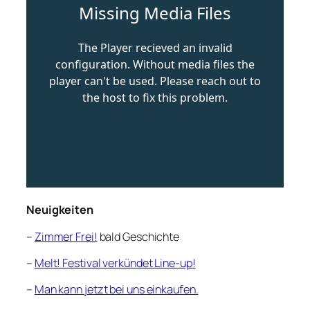
Neuigkeiten
–
Zimmer Frei!
bald Geschichte
–
Melt! Festival verkündet Line-up!
–
Man kann jetzt bei uns einkaufen.