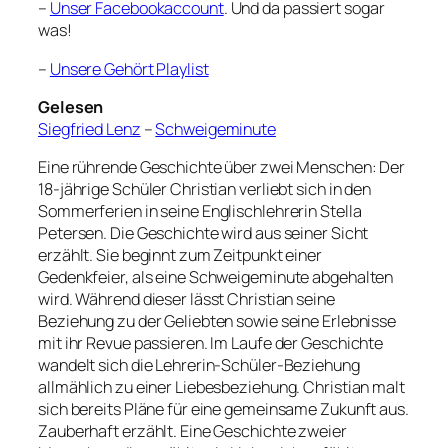
–
Unser Facebookaccount
. Und da passiert sogar
was!
–
Unsere Gehört Playlist
Gelesen
Siegfried Lenz
–
Schweigeminute
Eine rührende Geschichte über zwei Menschen: Der
18-jährige Schüler Christian verliebt sich in den
Sommerferien in seine Englischlehrerin Stella
Petersen. Die Geschichte wird aus seiner Sicht
erzählt. Sie beginnt zum Zeitpunkt einer
Gedenkfeier, als eine Schweigeminute abgehalten
wird. Während dieser lässt Christian seine
Beziehung zu der Geliebten sowie seine Erlebnisse
mit ihr Revue passieren. Im Laufe der Geschichte
wandelt sich die Lehrerin-Schüler-Beziehung
allmählich zu einer Liebesbeziehung. Christian malt
sich bereits Pläne für eine gemeinsame Zukunft aus.
Zauberhaft erzählt. Eine Geschichte zweier