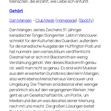
Menschen, die erzählt, wie Liebe sich anfühlt.
Gehört
Dan Mangan
–
Club Meds
(
Homepage
) (
Spotify
)
Dan Mangan, seines Zeichens 31-jähriger
kanadischer Singer/Songwriter. Lebt in Vancouver,
schreibt für den Kulturteil des Guardian, außerdem
für die kanadische Ausgabe der Huffington Post und
hat nunmehr sein viertes Album veröffentlicht.
Diesmal hat er sich mit Blacksmith ein wenig
Verstärkung geholt. Wer dieses Blacksmith genau
ist, weiß man nicht so genau. Es sind wohl Musiker
aus dem erweiterten Dunstkreis des Herrn Mangan,
also wohl ebenso Menschen aus Vancouver und
Umgebung. Die Themen sind diesmal eher weniger
persönlich als auf den vergangenen Werken. Hier
geht es um Gesellschaftskritik, um Politik, um
Medien und darum was das alles seiner Meinung
nach mit uns macht. Die großen Lösungen bietet