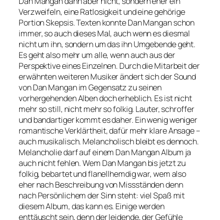
Dan Mangan dann aber nicht, sondern eher ein
Verzweifeln, eine Ratlosigkeit und eine gehörige
Portion Skepsis. Texten konnte Dan Mangan schon
immer, so auch dieses Mal, auch wenn es diesmal
nicht um ihn, sondern um das ihn Umgebende geht.
Es geht also mehr um alle, wenn auch aus der
Perspektive eines Einzelnen. Durch die Mitarbeit der
erwähnten weiteren Musiker ändert sich der Sound
von Dan Mangan im Gegensatz zu seinen
vorhergehenden Alben doch erheblich. Es ist nicht
mehr so still, nicht mehr so folkig. Lauter, schroffer
und bandartiger kommt es daher. Ein wenig weniger
romantische Verklärtheit, dafür mehr klare Ansage –
auch musikalisch. Melancholisch bleibt es dennoch.
Melancholie darf auf einem Dan Mangan Album ja
auch nicht fehlen. Wem Dan Mangan bis jetzt zu
folkig, bebartet und flanellhemdig war, wem also
eher nach Beschreibung von Missständen denn
nach Persönlichem der Sinn steht: viel Spaß mit
diesem Album, das kann es. Einige werden
enttäuscht sein, denn der leidende, der Gefühle