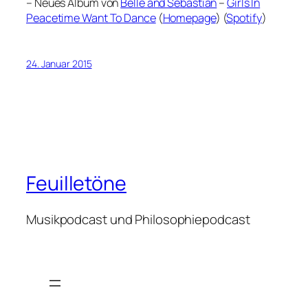
– Neues Album von
Belle and Sebastian
–
Girls In
Peacetime Want To Dance
(
Homepage
) (
Spotify
)
24. Januar 2015
Feuilletöne
Musikpodcast und Philosophiepodcast